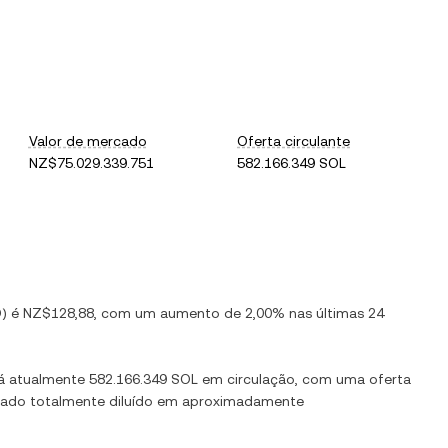
Valor de mercado
Oferta circulante
NZ$75.029.339.751
582.166.349 SOL
D
) é
NZ$128,88
, com
um aumento
de
2,00%
nas últimas 24
Há atualmente
582.166.349 SOL
em circulação, com uma oferta
rcado totalmente diluído em aproximadamente