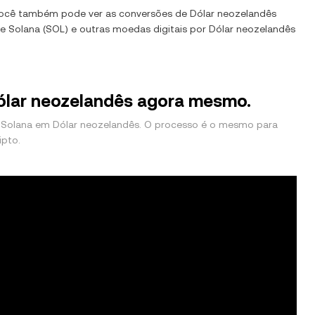
Você também pode ver as conversões de
Dólar neozelandês
de
Solana
(
SOL
) e outras moedas digitais por
Dólar neozelandês
ólar neozelandês agora mesmo.
 Solana em Dólar neozelandês. O processo é o mesmo para
ipto.