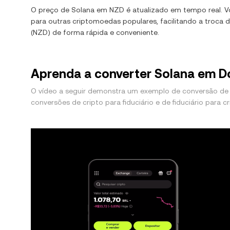
O preço de
Solana
em
NZD
é atualizado em tempo real. 
para outras criptomoedas populares, facilitando a troca 
(
NZD
) de forma rápida e conveniente.
Aprenda a converter Solana em D
O vídeo a seguir demonstra um exemplo de conversão de
conversões de cripto para fiduciário e de fiduciário para cr