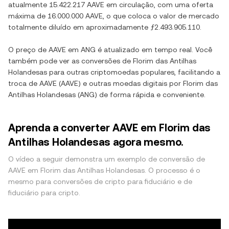
atualmente
15.422.217 AAVE
em circulação, com uma oferta
máxima de
16.000.000 AAVE
, o que coloca o valor de mercado
totalmente diluído em aproximadamente
ƒ2.493.905.110
.
O preço de
AAVE
em
ANG
é atualizado em tempo real. Você
também pode ver as conversões de
Florim das Antilhas
Holandesas
para outras criptomoedas populares, facilitando a
troca de
AAVE
(
AAVE
) e outras moedas digitais por
Florim das
Antilhas Holandesas
(
ANG
) de forma rápida e conveniente.
Aprenda a converter AAVE em Florim das
Antilhas Holandesas agora mesmo.
O vídeo a seguir demonstra um exemplo de conversão de
AAVE em Florim das Antilhas Holandesas. O processo é o
mesmo para conversões de cripto para fiduciário e de
fiduciário para cripto.