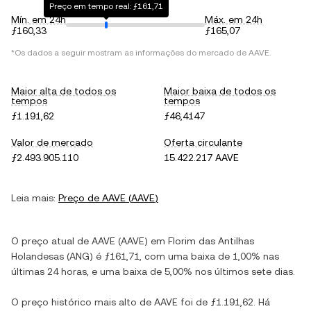
Preço em tempo real: ƒ161,71
Mín. em 24h
Máx. em 24h
ƒ160,33
ƒ165,07
*Os dados a seguir mostram as informações do mercado de
AAVE
.
Maior alta de todos os
Maior baixa de todos os
tempos
tempos
ƒ1.191,62
ƒ46,4147
Valor de mercado
Oferta circulante
ƒ2.493.905.110
15.422.217 AAVE
Leia mais:
Preço de
AAVE
(
AAVE
)
O preço atual de
AAVE
(
AAVE
) em
Florim das Antilhas
Holandesas
(
ANG
) é
ƒ161,71
, com
uma baixa
de
1,00%
nas
últimas 24 horas, e
uma baixa
de
5,00%
nos últimos sete dias.
O preço histórico mais alto de
AAVE
foi de
ƒ1.191,62
. Há