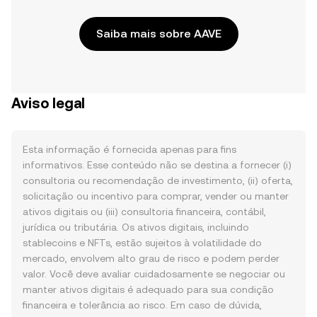
Saiba mais sobre AAVE
Aviso legal
Esta informação é fornecida apenas para fins
informativos. Esse conteúdo não se destina a fornecer (i)
consultoria ou recomendação de investimento, (ii) oferta,
solicitação ou incentivo para comprar, vender ou manter
ativos digitais ou (iii) consultoria financeira, contábil,
jurídica ou tributária. Os ativos digitais, incluindo
stablecoins e NFTs, estão sujeitos à volatilidade do
mercado, envolvem alto grau de risco e podem perder
valor. Você deve avaliar cuidadosamente se negociar ou
manter ativos digitais é adequado para sua condição
financeira e tolerância ao risco. Em caso de dúvida,