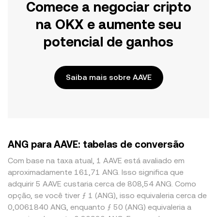
Comece a negociar cripto
na OKX e aumente seu
potencial de ganhos
Saiba mais sobre AAVE
ANG para AAVE: tabelas de conversão
Com base na taxa atual, 1 AAVE está avaliado em
aproximadamente 161,71 ANG. Isso significa que
adquirir 5 AAVE custaria cerca de 808,54 ANG. Como
opção, se você tiver ƒ 1 (ANG), isso equivaleria cerca de
0,0061840 ANG, enquanto ƒ 50 (ANG) equivaleria a