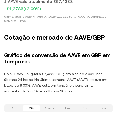
1 AAVE vale atualmente £67,4338
+£1,2786
(+2,00%)
Última atualização:
Fri Aug 07 2026 02:25:15 (UTC+0000) (Coordinated
Universal Time)
Cotação e mercado de AAVE/GBP
Gráfico de conversão de AAVE em GBP em
tempo real
Hoje, 1 AAVE é igual a 67,4338 GBP, em alta de 2,00% nas
últimas 24 horas. Na última semana, AAVE (AAVE) esteve em
baixa de 9,00%. AAVE está em tendência para cima,
aumentando 2,00% nos últimos 30 dias.
1h
24h
1 sem.
1 m.
1 a
2 a