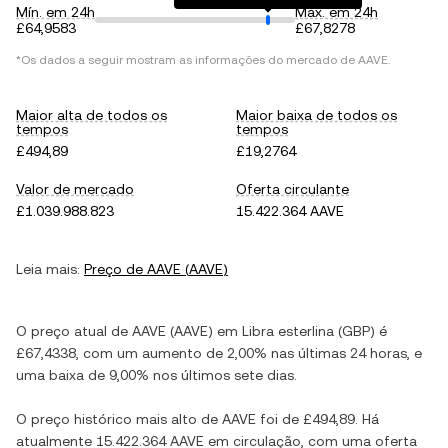
Mín. em 24h
Máx. em 24h
£64,9583
£67,8278
*Os dados a seguir mostram as informações do mercado de
AAVE
.
Maior alta de todos os
Maior baixa de todos os
tempos
tempos
£494,89
£19,2764
Valor de mercado
Oferta circulante
£1.039.988.823
15.422.364 AAVE
Leia mais:
Preço de
AAVE
(
AAVE
)
O preço atual de
AAVE
(
AAVE
) em
Libra esterlina
(
GBP
) é
£67,4338
, com
um aumento
de
2,00%
nas últimas 24 horas, e
uma baixa
de
9,00%
nos últimos sete dias.
O preço histórico mais alto de
AAVE
foi de
£494,89
. Há
atualmente
15.422.364 AAVE
em circulação, com uma oferta