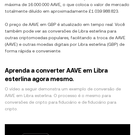
máxima de
16.000.000 AAVE
, o que coloca o valor de mercado
totalmente diluído em aproximadamente
£1.039.988.823
.
O preço de
AAVE
em
GBP
é atualizado em tempo real. Você
também pode ver as conversões de
Libra esterlina
para
outras criptomoedas populares, facilitando a troca de
AAVE
(
AAVE
) e outras moedas digitais por
Libra esterlina
(
GBP
) de
forma rápida e conveniente.
Aprenda a converter AAVE em Libra
esterlina agora mesmo.
O vídeo a seguir demonstra um exemplo de conversão de
AAVE em Libra esterlina. O processo é o mesmo para
conversões de cripto para fiduciário e de fiduciário para
cripto.