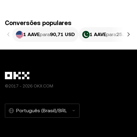
Conversões populares
1 AAVE
para
90,71 USD
1 AAVE
para
25.194,
©2017 - 2026 OKX.COM
Português (Brasil)/BRL