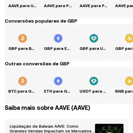
AAVE para USD
AAVE para PKR
AAVE para PHP
Conversões populares de GBP
GBP para BTC
GBP para ETH
GBP para USDT
Outras conversões de GBP
BTC para GBP
ETH para GBP
USDT para GBP
Saiba mais sobre AAVE (AAVE)
Liquidação de Baleias AAVE: Como
Grandes Vendas Impactam os Mercados