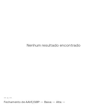
Nenhum resultado encontrado
-- ~ --
Fechamento de AAVE/GBP: --
Baixa: --
Alta: --