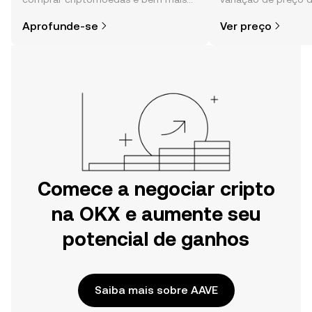
simples do que parece,
sentimento da comu
Aprofunde-se
Ver preço
especialmente quando você já sabe
e muito mais.
por onde começar.
Comece a negociar cripto
na OKX e aumente seu
potencial de ganhos
Saiba mais sobre AAVE