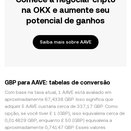
na OKX e aumente seu
potencial de ganhos
Saiba mais sobre AAVE
GBP para AAVE: tabelas de conversão
Com base na taxa atual, 1 AAVE está avaliado em
aproximadamente 67,4338 GBP. Isso significa que
adquirir 5 AAVE custaria cerca de 337,17 GBP. Como
opção, se você tiver £ 1 (GBP), isso equivaleria cerca de
0,014829 GBP, enquanto £ 50 (GBP) equivaleria a
aproximadamente 0,74147 GBP. Esses valores