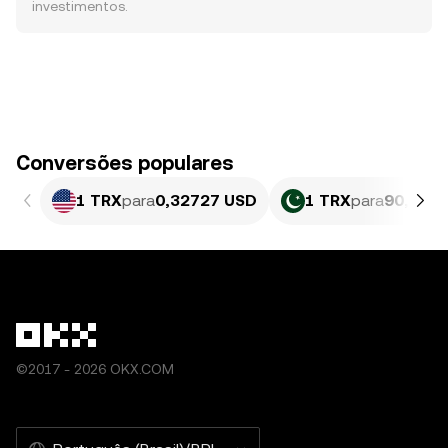
investimentos.
Conversões populares
1 TRX
para
0,32727 USD
1 TRX
para
90,89 P
©2017 - 2026 OKX.COM