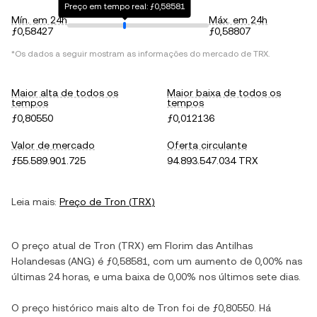
Preço em tempo real: ƒ0,58581
Mín. em 24h
Máx. em 24h
ƒ0,58427
ƒ0,58807
*Os dados a seguir mostram as informações do mercado de
TRX
.
Maior alta de todos os
Maior baixa de todos os
tempos
tempos
ƒ0,80550
ƒ0,012136
Valor de mercado
Oferta circulante
ƒ55.589.901.725
94.893.547.034 TRX
Leia mais:
Preço de
Tron
(
TRX
)
O preço atual de
Tron
(
TRX
) em
Florim das Antilhas
Holandesas
(
ANG
) é
ƒ0,58581
, com
um aumento
de
0,00%
nas
últimas 24 horas, e
uma baixa
de
0,00%
nos últimos sete dias.
O preço histórico mais alto de
Tron
foi de
ƒ0,80550
. Há