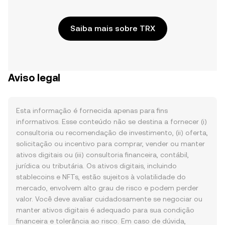
Saiba mais sobre TRX
Aviso legal
Esta informação é fornecida apenas para fins
informativos. Esse conteúdo não se destina a fornecer (i)
consultoria ou recomendação de investimento, (ii) oferta,
solicitação ou incentivo para comprar, vender ou manter
ativos digitais ou (iii) consultoria financeira, contábil,
jurídica ou tributária. Os ativos digitais, incluindo
stablecoins e NFTs, estão sujeitos à volatilidade do
mercado, envolvem alto grau de risco e podem perder
valor. Você deve avaliar cuidadosamente se negociar ou
manter ativos digitais é adequado para sua condição
financeira e tolerância ao risco. Em caso de dúvida,