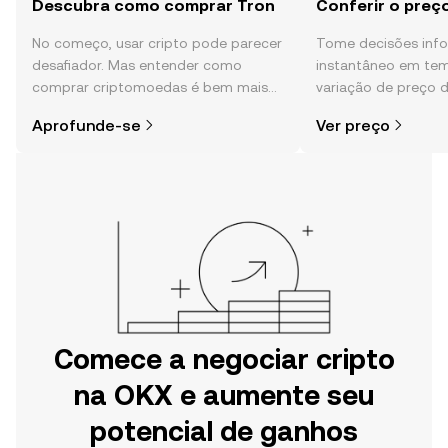
Descubra como comprar Tron
Conferir o preç
No começo, usar cripto pode parecer
Tome decisões in
desafiador. Mas entender como
instantâneo em tem
comprar criptomoedas é bem mais
variação de preço d
simples do que parece,
sentimento da comu
Aprofunde-se
Ver preço
especialmente quando você já sabe
e muito mais.
por onde começar.
Comece a negociar cripto
na OKX e aumente seu
potencial de ganhos