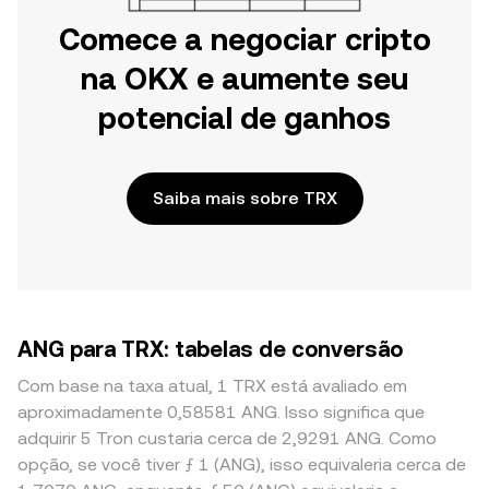
Comece a negociar cripto
na OKX e aumente seu
potencial de ganhos
Saiba mais sobre TRX
ANG para TRX: tabelas de conversão
Com base na taxa atual, 1 TRX está avaliado em
aproximadamente 0,58581 ANG. Isso significa que
adquirir 5 Tron custaria cerca de 2,9291 ANG. Como
opção, se você tiver ƒ 1 (ANG), isso equivaleria cerca de