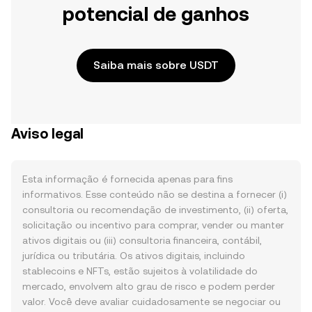
potencial de ganhos
Saiba mais sobre USDT
Aviso legal
Esta informação é fornecida apenas para fins
informativos. Esse conteúdo não se destina a fornecer (i)
consultoria ou recomendação de investimento, (ii) oferta,
solicitação ou incentivo para comprar, vender ou manter
ativos digitais ou (iii) consultoria financeira, contábil,
jurídica ou tributária. Os ativos digitais, incluindo
stablecoins e NFTs, estão sujeitos à volatilidade do
mercado, envolvem alto grau de risco e podem perder
valor. Você deve avaliar cuidadosamente se negociar ou