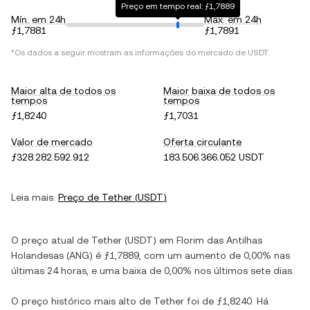
Preço em tempo real: ƒ1,7889
Mín. em 24h
Máx. em 24h
ƒ1,7881
ƒ1,7891
*Os dados a seguir mostram as informações do mercado de
USDT
.
Maior alta de todos os
Maior baixa de todos os
tempos
tempos
ƒ1,8240
ƒ1,7031
Valor de mercado
Oferta circulante
ƒ328.282.592.912
183.506.366.052 USDT
Leia mais:
Preço de
Tether
(
USDT
)
O preço atual de
Tether
(
USDT
) em
Florim das Antilhas
Holandesas
(
ANG
) é
ƒ1,7889
, com
um aumento
de
0,00%
nas
últimas 24 horas, e
uma baixa
de
0,00%
nos últimos sete dias.
O preço histórico mais alto de
Tether
foi de
ƒ1,8240
. Há