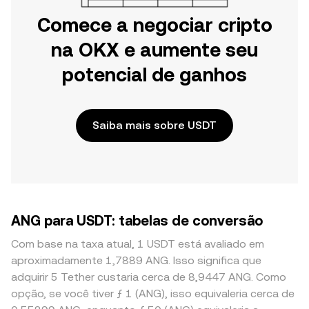
Comece a negociar cripto
na OKX e aumente seu
potencial de ganhos
Saiba mais sobre USDT
ANG para USDT: tabelas de conversão
Com base na taxa atual, 1 USDT está avaliado em
aproximadamente 1,7889 ANG. Isso significa que
adquirir 5 Tether custaria cerca de 8,9447 ANG. Como
opção, se você tiver ƒ 1 (ANG), isso equivaleria cerca de