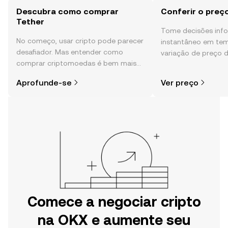
Descubra como comprar
Conferir o preç
Tether
Tome decisões in
No começo, usar cripto pode parecer
instantâneo em tem
desafiador. Mas entender como
variação de preço d
comprar criptomoedas é bem mais
sentimento da comu
simples do que parece,
e muito mais.
Aprofunde-se
Ver preço
especialmente quando você já sabe
por onde começar.
Comece a negociar cripto
na OKX e aumente seu