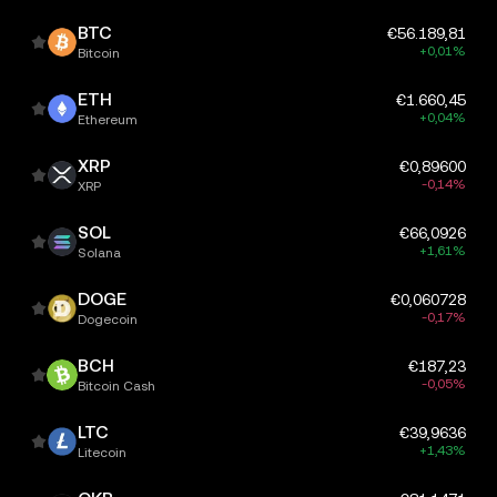
BTC
€56.189,81
+0,01%
Bitcoin
ETH
€1.660,45
+0,04%
Ethereum
XRP
€0,89600
-0,14%
XRP
SOL
€66,0926
+1,61%
Solana
DOGE
€0,060728
-0,17%
Dogecoin
BCH
€187,23
-0,05%
Bitcoin Cash
LTC
€39,9636
+1,43%
Litecoin