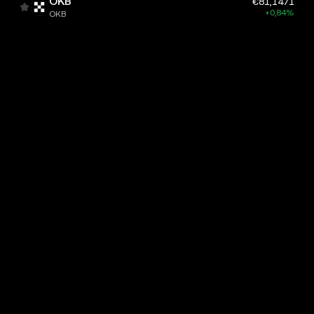
OKB
€81,1471
+0,84%
OKB