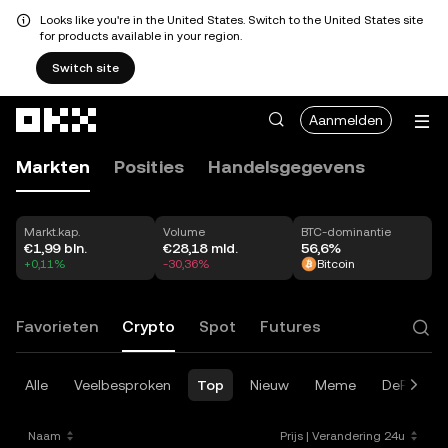
Looks like you're in the United States. Switch to the United States site
for products available in your region.
Switch site
Overslaan naar hoofdinhoud
Aanmelden
Markten
Posities
Handelsgegevens
Markt.kap.
Volume
BTC-dominantie
€1,99 bln.
€28,18 mld.
56,6%
+0,11%
-30,36%
Bitcoin
Favorieten
Crypto
Spot
Futures
Alle
Veelbesproken
Top
Nieuw
Meme
DeFi
AI
Naam
Prijs
|
Verandering 24u