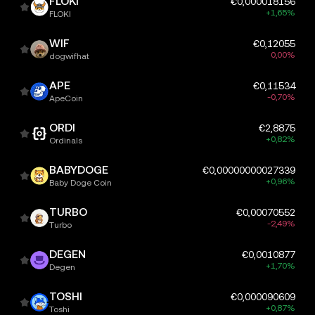
FLOKI
€0,000018156
+1,65%
FLOKI
WIF
€0,12055
0,00%
dogwifhat
APE
€0,11534
-0,70%
ApeCoin
ORDI
€2,8875
+0,82%
Ordinals
BABYDOGE
€0,00000000027339
+0,96%
Baby Doge Coin
TURBO
€0,00070552
-2,49%
Turbo
DEGEN
€0,0010877
+1,70%
Degen
TOSHI
€0,000090609
+0,87%
Toshi