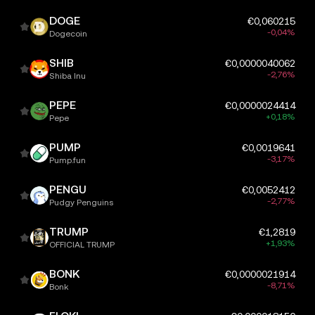
DOGE
€0,060215
-0,04%
Dogecoin
SHIB
€0,0000040062
-2,76%
Shiba Inu
PEPE
€0,0000024414
+0,18%
Pepe
PUMP
€0,0019641
-3,17%
Pump.fun
PENGU
€0,0052412
-2,77%
Pudgy Penguins
TRUMP
€1,2819
+1,93%
OFFICIAL TRUMP
BONK
€0,0000021914
-8,71%
Bonk