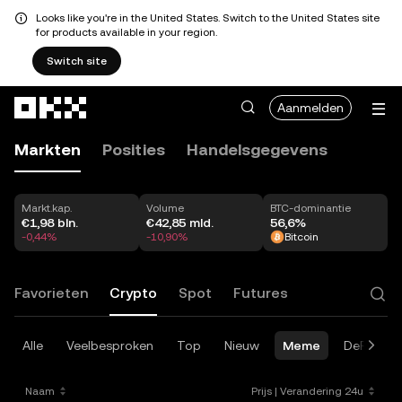
Looks like you're in the United States. Switch to the United States site
for products available in your region.
Switch site
Overslaan naar hoofdinhoud
Aanmelden
Markten
Posities
Handelsgegevens
Markt.kap.
Volume
BTC-dominantie
€1,98 bln.
€42,85 mld.
56,6%
-0,44%
-10,90%
Bitcoin
Favorieten
Crypto
Spot
Futures
Alle
Veelbesproken
Top
Nieuw
Meme
DeFi
A
Naam
Prijs
|
Verandering 24u