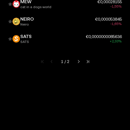
MEW
€0,00028155
-1,55%
cat in a dogs world
NEIRO
€0,000053845
-1,65%
Neiro
SATS
€0,0000000085636
+2,33%
SATS
Huidige pagina 1 van 2
1 / 2