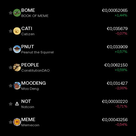
BOME
€0,00052065
+1,44%
BOOK OF MEME
CATI
€0,035679
-0,07%
Catizen
PNUT
€0,033909
+0,57%
Peanut the Squirrel
PEOPLE
€0,0062150
+0,59%
ConstitutionDAO
MOODENG
€0,031427
-2,00%
Moo Deng
NOT
€0,00030220
-0,71%
Notcoin
MEME
€0,00043256
-0,54%
Memecoin