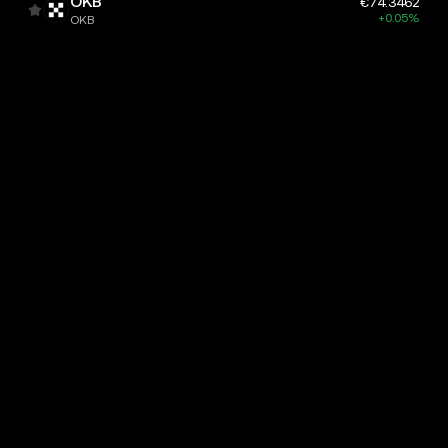
OKB
€74.3462
+0.05%
OKB