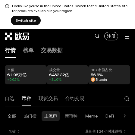
Looks like you're in the United States. Switch to the United States site
for products available in your region.
Switch site
跳转至主要内容
注册
行情
榜单
交易数据
市值
成交量
BTC 市值占比
€1.98万亿
€482.32亿
56.6%
+0.62%
+3.10%
Bitcoin
自选
币种
现货交易
合约交易
全部
热门榜
主流币
新币种
Meme
DeFi
人工智
名称
最新价
|
24 小时涨跌幅