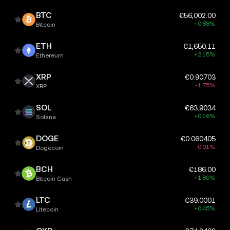
BTC
€56,002.00
+0.88%
Bitcoin
ETH
€1,650.11
+2.15%
Ethereum
XRP
€0.90703
-1.75%
XRP
SOL
€63.9034
+0.16%
Solana
DOGE
€0.060405
-0.01%
Dogecoin
BCH
€186.00
+1.80%
Bitcoin Cash
LTC
€39.0001
+0.45%
Litecoin