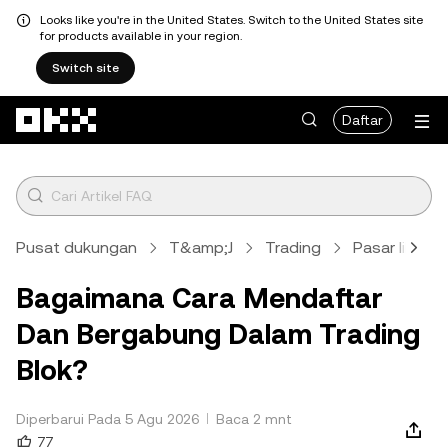
Looks like you're in the United States. Switch to the United States site
for products available in your region.
Switch site
Lewati ke konten utama
Daftar
Pusat dukungan
T&amp;J
Trading
Pasar likuid
Bagaimana Cara Mendaftar
Dan Bergabung Dalam Trading
Blok?
Diperbarui Pada 5 Agu 2026
Baca 2 mnt
77