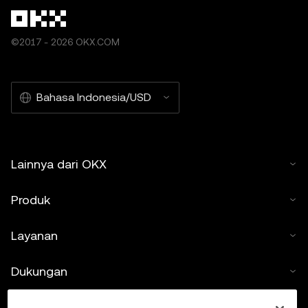
pertanyaan mengenai keadaan spesifik Anda. Informasi
(termasuk data pasar dan informasi statistik, jika ada)
yang muncul di posting ini hanya untuk tujuan informasi
©2017 - 2026 OKX.COM
umum. Meskipun data dan grafik ini sudah disiapkan
dengan hati-hati, tidak ada tanggung jawab atau
liabilitas yang diterima atas kesalahan fakta atau
Bahasa Indonesia/USD
kelalaian yang diungkapkan di sini. OKX Web3 Wallet dan
Pasar NFT OKX tunduk pada ketentuan layanan yang
berbeda di
www.okx.ac/id
.
Lainnya dari OKX
Produk
Layanan
Dukungan
Beli kripto