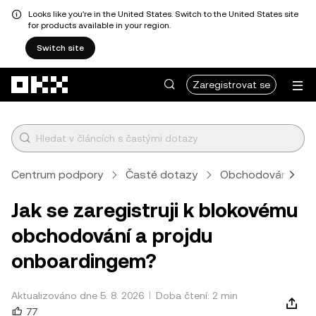
Looks like you're in the United States. Switch to the United States site
for products available in your region.
Switch site
Přeskočit na hlavní obsah
Zaregistrovat se
Centrum podpory
Časté dotazy
Obchodování
Jak se zaregistruji k blokovému
obchodování a projdu
onboardingem?
Aktualizováno dne 5. 8. 2026
Doba čtení: 2 min
77