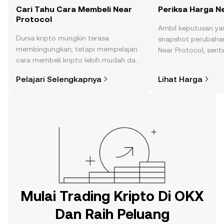
Cari Tahu Cara Membeli Near
Periksa Harga N
Protocol
Ambil keputusan ya
Dunia kripto mungkin terasa
snapshot perubahan
membingungkan, tetapi mempelajari
Near Protocol, sent
cara membeli kripto lebih mudah dari
berita, dan lainnya.
yang Anda kira. Mulai perjalanan Anda
Pelajari Selengkapnya
Lihat Harga
di aplikasi seluler OKX, atau di sini di
web.
Mulai Trading Kripto Di OKX
Dan Raih Peluang