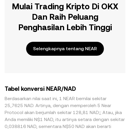
Mulai Trading Kripto Di OKX
Dan Raih Peluang
Penghasilan Lebih Tinggi
Selengkapnya tentang NEAR
Tabel konversi NEAR/NAD
Berdasarkan nilai saat ini, 1 NEAR bernilai sekitar
25,7625 NAD. Artinya, dengan memperoleh 5 Near
Protocol akan berjumlah sekitar 128,81 NAD;; Atau, jika
Anda memiliki N$1 NAD, itu artinya setara dengan sekitar
0,038816 NAD, sementara N$50 NAD akan berarti