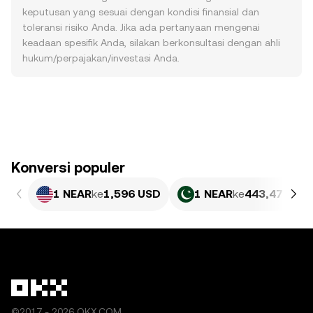
keputusan yang sesuai dengan kondisi finansial dan
toleransi risiko Anda. Jika ada pertanyaan mengenai
keadaan spesifik Anda, silakan berkonsultasi dengan ahli
hukum/perpajakan/investasi Anda.
Konversi populer
1 NEAR
ke
1,596 USD
1 NEAR
ke
443,47 PKR
©2017 - 2026 OKX.COM