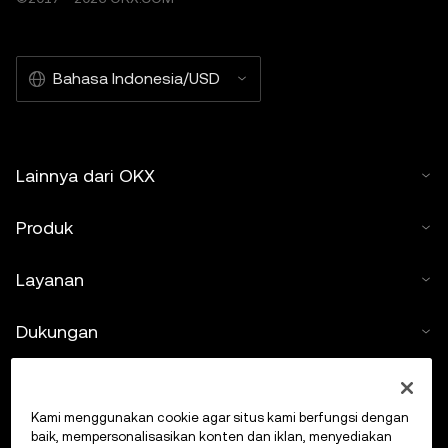
Bahasa Indonesia/USD
Lainnya dari OKX
Produk
Layanan
Dukungan
Beli kripto
Kami menggunakan cookie agar situs kami berfungsi dengan
Kalkulator kripto
baik, mempersonalisasikan konten dan iklan, menyediakan