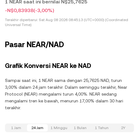
1 NEAR saat ini bernilai N$25,7625
-N$0,83938
(-3,00%)
Terakhir diperbarui:
Sat Aug 08 2026 08:45:13 (UTC+0000) (Coordinated
Universal Time)
Pasar NEAR/NAD
Grafik Konversi NEAR ke NAD
Sampai saat ini, 1 NEAR sama dengan 25,7625 NAD, turun
3,00% dalam 24 jam terakhir. Dalam seminggu terakhir, Near
Protocol (NEAR) mengalami turun 4,00%. NEAR sedang
mengalami tren ke bawah, menurun 17,00% dalam 30 hari
terakhir.
1 Jam
24 Jam
1 Minggu
1 Bulan
1 Tahun
2Y