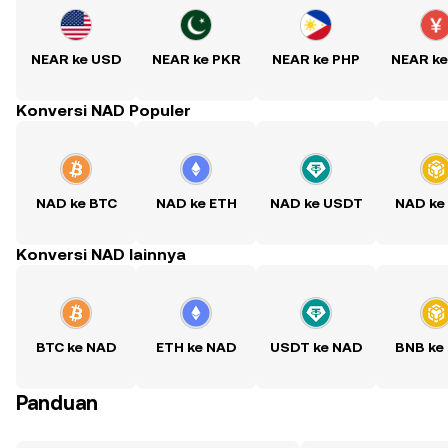
NEAR ke USD
NEAR ke PKR
NEAR ke PHP
NEAR k
Konversi NAD Populer
NAD ke BTC
NAD ke ETH
NAD ke USDT
NAD ke
Konversi NAD lainnya
BTC ke NAD
ETH ke NAD
USDT ke NAD
BNB ke
Panduan