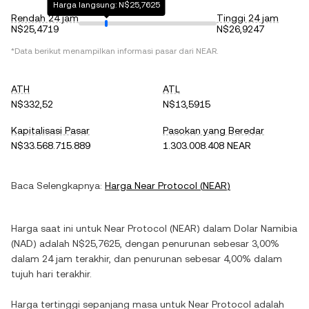
Harga langsung: N$25,7625
Rendah 24 jam
Tinggi 24 jam
N$25,4719
N$26,9247
*Data berikut menampilkan informasi pasar dari
NEAR
.
ATH
ATL
N$332,52
N$13,5915
Kapitalisasi Pasar
Pasokan yang Beredar
N$33.568.715.889
1.303.008.408 NEAR
Baca Selengkapnya:
Harga
Near Protocol
(
NEAR
)
Harga saat ini untuk
Near Protocol
(
NEAR
) dalam
Dolar Namibia
(
NAD
) adalah
N$25,7625
, dengan
penurunan
sebesar
3,00%
dalam 24 jam terakhir, dan
penurunan
sebesar
4,00%
dalam
tujuh hari terakhir.
Harga tertinggi sepanjang masa untuk
Near Protocol
adalah