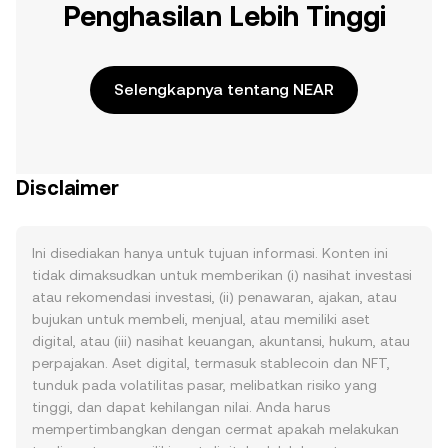
Penghasilan Lebih Tinggi
Selengkapnya tentang NEAR
Disclaimer
Ini disediakan hanya untuk tujuan informasi. Konten ini
tidak dimaksudkan untuk memberikan (i) nasihat investasi
atau rekomendasi investasi, (ii) penawaran, ajakan, atau
bujukan untuk membeli, menjual, atau memiliki aset
digital, atau (iii) nasihat keuangan, akuntansi, hukum, atau
perpajakan. Aset digital, termasuk stablecoin dan NFT,
tunduk pada volatilitas pasar, melibatkan risiko yang
tinggi, dan dapat kehilangan nilai. Anda harus
mempertimbangkan dengan cermat apakah melakukan