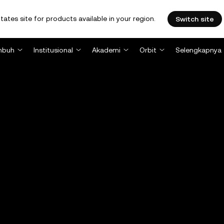
tates site for products available in your region.
Switch site
mbuh
Institusional
Akademi
Orbit
Selengkapnya