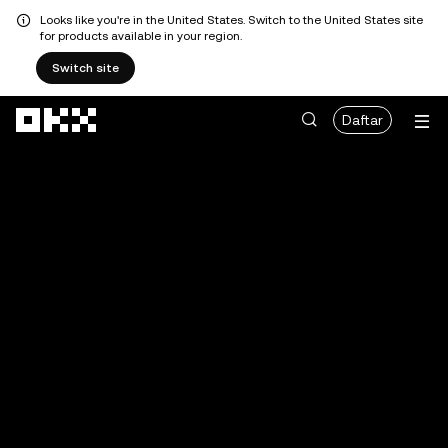
Looks like you're in the United States. Switch to the United States site
for products available in your region.
Switch site
Lewati ke konten utama
Daftar