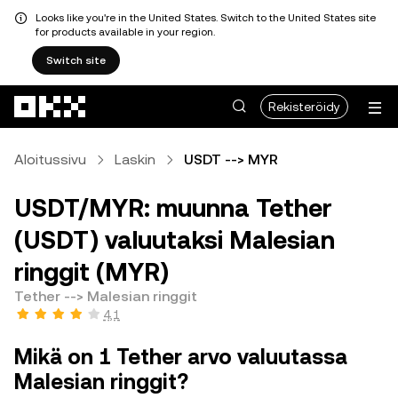
Looks like you're in the United States. Switch to the United States site
for products available in your region.
Switch site
Siirry pääsisältöön
Rekisteröidy
Aloitussivu
Laskin
USDT --> MYR
USDT/MYR: muunna Tether
(USDT) valuutaksi Malesian
ringgit (MYR)
Tether --> Malesian ringgit
4,1
Mikä on 1 Tether arvo valuutassa
Malesian ringgit?