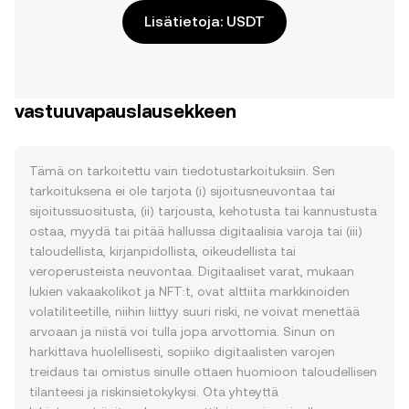
Lisätietoja: USDT
vastuuvapauslausekkeen
Tämä on tarkoitettu vain tiedotustarkoituksiin. Sen
tarkoituksena ei ole tarjota (i) sijoitusneuvontaa tai
sijoitussuositusta, (ii) tarjousta, kehotusta tai kannustusta
ostaa, myydä tai pitää hallussa digitaalisia varoja tai (iii)
taloudellista, kirjanpidollista, oikeudellista tai
veroperusteista neuvontaa. Digitaaliset varat, mukaan
lukien vakaakolikot ja NFT:t, ovat alttiita markkinoiden
volatiliteetille, niihin liittyy suuri riski, ne voivat menettää
arvoaan ja niistä voi tulla jopa arvottomia. Sinun on
harkittava huolellisesti, sopiiko digitaalisten varojen
treidaus tai omistus sinulle ottaen huomioon taloudellisen
tilanteesi ja riskinsietokykysi. Ota yhteyttä