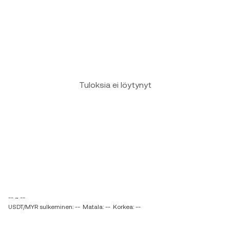
Tuloksia ei löytynyt
-- ~ --
USDT/MYR sulkeminen: --
Matala: --
Korkea: --