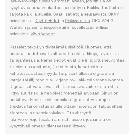
laki-/vero-/sijoitusalan ammattilaiseen, jos sinulla on
kysyttävää omaan tilanteeseesi liittyen. Kaikkia tuotteita ei
tarjota kaikilla alueilla. Saat lisätietoja seuraavista OKX:n
asiakirjoista:
Käyttöehdot
ja
Riskivaroitus
. OKX Web3
Walletiin ja sen oheispalveluihin sovelletaan erillisiä
asiakirjoja:
käyttöehdot
.
Katselet tekoälyn tiivistämää sisältöä. Huomaa, että
annetut tiedot eivät välttämättä ole tarkkoja, täydellisiä
tai ajantasaisia. Nämä tiedot eivät ole (i) sijoitusneuvontaa
tai sijoitussuositusta, (ii) tarjousta, kehotusta tai
kehotusta ostaa, myydä tai pitää hallussa digitaalisia
varoja tai (iii) rahoitus-, kirjanpito-, laki- tai veroneuvontaa.
Digitaaliset varat ovat alttiita markkinavaihteluille, niihin
liittyy suuri riski ja ne voivat menettää arvoaan. Sinun on
harkittava huolellisesti, sopiiko digitaalisten varojen
treidaus tai omistus sinulle ottaen huomioon taloudellisen
tilanteesi ja riskinsietokykysi. Ota yhteyttä
laki-/vero-/sijoitusalan ammattilaiseen, jos sinulla on
kysyttävää omaan tilanteeseesi liittyen.