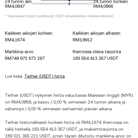
24 tunnin alin
24 tunnin korkein
RM4,0847
RM4,0866
* Seuraavat tiedot osoittavat
USDT
-rahakkeiden markkinatiedot.
Kaikkien aikojen korkein
Kaikkien aikojen alhaisin
RM4,1674
RM3,8912
Markkina-arvo
Kierrossa oleva tarjonta
RM749 972 672 267
183 554 413 357 USDT
Lue lisää:
Tether
(
USDT
) hinta
Tether
(
USDT
) nykyinen hinta valuutassa
Malesian ringgit
(
MYR
)
on
RM4,0858
, ja
kasvu
/
0,00 %
viimeisen 24 tunnin aikana ja
vähennys
/
0,00 %
viimeisen seitsemän päivän aikana.
Tether
historiallisesti korkein hinta oli
RM4,1674
. Kierrossa on
tällä hetkellä
183 554 413 357 USDT
, ja maksimitarjonta on
189 021 355 221 USDT
, joten täysin dilutoitu markkina-arvo on