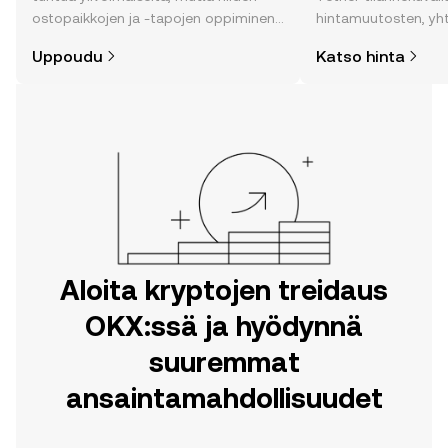
ostopaikkojen ja -tapojen oppiminen
hintamuutosten, yh
on helpompaa kuin uskotkaan. Aloita
uutisten ja monen m
Uppoudu
Katso hinta
matkasi OKX:n mobiilisovelluksessa
tai suoraan verkossa.
Aloita kryptojen treidaus
OKX:ssä ja hyödynnä
suuremmat
ansaintamahdollisuudet