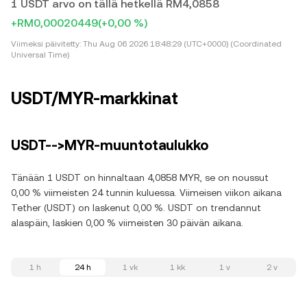
1 USDT arvo on tällä hetkellä RM4,0858
+RM0,00020449
(+0,00 %)
Viimeksi päivitetty:
Thu Aug 06 2026 18:48:29 (UTC+0000) (Coordinated
Universal Time)
USDT/MYR-markkinat
USDT-->MYR-muuntotaulukko
Tänään 1 USDT on hinnaltaan 4,0858 MYR, se on noussut
0,00 % viimeisten 24 tunnin kuluessa. Viimeisen viikon aikana
Tether (USDT) on laskenut 0,00 %. USDT on trendannut
alaspäin, laskien 0,00 % viimeisten 30 päivän aikana.
1 h
24 h
1 vk
1 kk
1 v
2 v