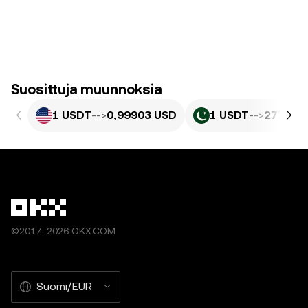
Suosittuja muunnoksia
1 USDT
-->
0,99903 USD
1 USDT
-->
277,48 
©2017–2026 OKX.COM
Suomi/EUR