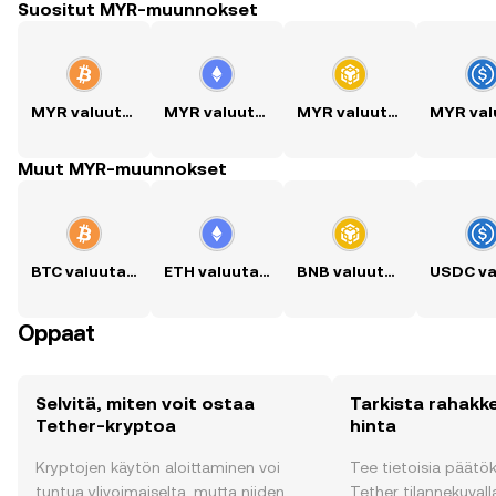
Suositut MYR-muunnokset
MYR valuutaksi BTC
MYR valuutaksi ETH
MYR valuutaksi BNB
Muut MYR-muunnokset
BTC valuutaksi MYR
ETH valuutaksi MYR
BNB valuutaksi MYR
Oppaat
Selvitä, miten voit ostaa
Tarkista rahakk
Tether-kryptoa
hinta
Kryptojen käytön aloittaminen voi
Tee tietoisia päätö
tuntua ylivoimaiselta, mutta niiden
Tether tilannekuvalla 