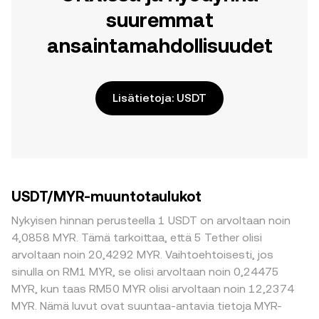
suuremmat
ansaintamahdollisuudet
Lisätietoja: USDT
USDT/MYR-muuntotaulukot
Nykyisen hinnan perusteella 1 USDT on arvoltaan noin
4,0858 MYR. Tämä tarkoittaa, että 5 Tether olisi
arvoltaan noin 20,4292 MYR. Vaihtoehtoisesti, jos
sinulla on RM1 MYR, se olisi arvoltaan noin 0,24475
MYR, kun taas RM50 MYR olisi arvoltaan noin 12,2374
MYR. Nämä luvut ovat suuntaa-antavia tietoja MYR-