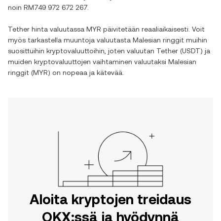
noin
RM749 972 672 267
.
Tether
hinta valuutassa
MYR
päivitetään reaaliaikaisesti. Voit
myös tarkastella muuntoja valuutasta
Malesian ringgit
muihin
suosittuihin kryptovaluuttoihin, joten valuutan
Tether
(
USDT
) ja
muiden kryptovaluuttojen vaihtaminen valuutaksi
Malesian
ringgit
(
MYR
) on nopeaa ja kätevää.
Aloita kryptojen treidaus
OKX:ssä ja hyödynnä