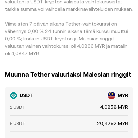
valuutan ja USDT-krypton välisestä vaihtokurssista;
tarkka summa voi vaihdella markkinavaihteluiden mukaan.
Viimeisten 7 päivän aikana Tether-vaihtokurssi on
vähennys 0,00 % 24 tunnin aikana tämä kurssi muuttui
0,00 %; korkein USDT-krypton ja Malesian ringgit-
valuutan välinen vaihtokurssi oli 4,0866 MYR ja matalin
oli 4,0847 MYR.
Muunna Tether valuutaksi Malesian ringgit
USDT
MYR
4,0858 MYR
1 USDT
20,4292 MYR
5 USDT