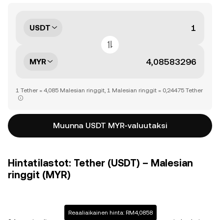
USDT
MYR
1 Tether = 4,085 Malesian ringgit, 1 Malesian ringgit = 0,24475 Tether
Muunna USDT MYR-valuutaksi
Hintatilastot: Tether (USDT) – Malesian
ringgit (MYR)
Reaaliaikainen hinta: RM4,0858