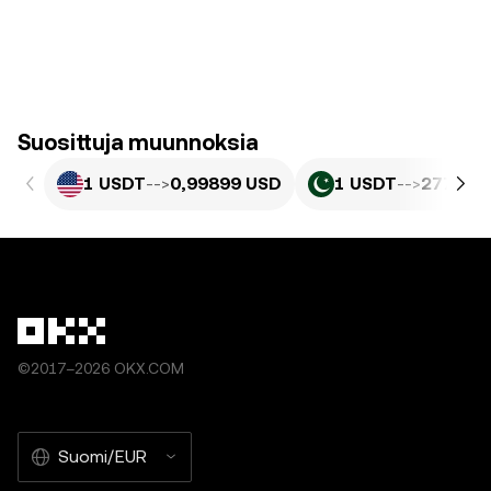
Suosittuja muunnoksia
1 USDT
-->
0,99899 USD
1 USDT
-->
277,46 
©2017–2026 OKX.COM
Suomi/EUR