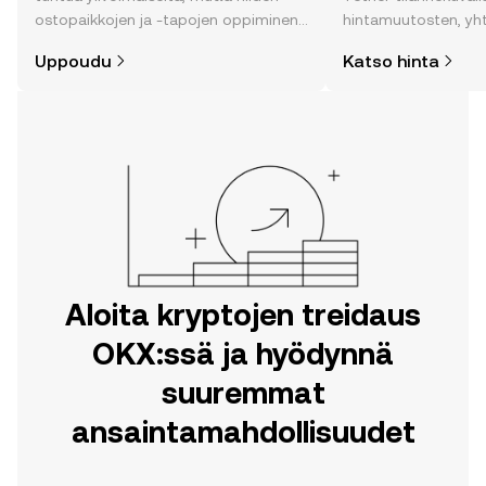
ostopaikkojen ja -tapojen oppiminen
hintamuutosten, yh
on helpompaa kuin uskotkaan. Aloita
uutisten ja monen m
Uppoudu
Katso hinta
matkasi OKX:n mobiilisovelluksessa
tai suoraan verkossa.
Aloita kryptojen treidaus
OKX:ssä ja hyödynnä
suuremmat
ansaintamahdollisuudet