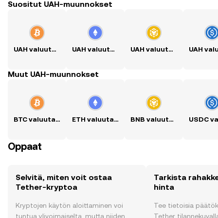
Suositut UAH-muunnokset
UAH valuutaksi BTC
UAH valuutaksi ETH
UAH valuutaksi BNB
Muut UAH-muunnokset
BTC valuutaksi UAH
ETH valuutaksi UAH
BNB valuutaksi UAH
Oppaat
Selvitä, miten voit ostaa
Tarkista rahakk
Tether-kryptoa
hinta
Kryptojen käytön aloittaminen voi
Tee tietoisia päätö
tuntua ylivoimaiselta, mutta niiden
Tether tilannekuvalla 