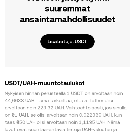
suuremmat
ansaintamahdollisuudet
Lisätietoja: USDT
USDT/UAH-muuntotaulukot
Nykyisen hinnan perusteella 1 USDT on arvoltaan noin
44,6638 UAH. Tämä tarkoittaa, että 5 Tether olisi
arvoltaan noin 223,32 UAH. Vaihtoehtoisesti, jos sinulla
on ₴1 UAH, se olisi arvoltaan noin 0,022389 UAH, kun
taas ₴50 UAH olisi arvoltaan noin 1,1195 UAH. Nämä
luvut ovat suuntaa-antavia tietoja UAH-valuutan ja