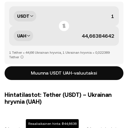
USDT
UAH
1 Tether = 44,66 Ukrainan hryvnia, 1 Ukrainan hryvnia = 0,022389
Tether
Muunna USDT UAH-valuutaksi
Hintatilastot: Tether (USDT) – Ukrainan
hryvnia (UAH)
Reaaliaikainen hinta: ₴44,6638