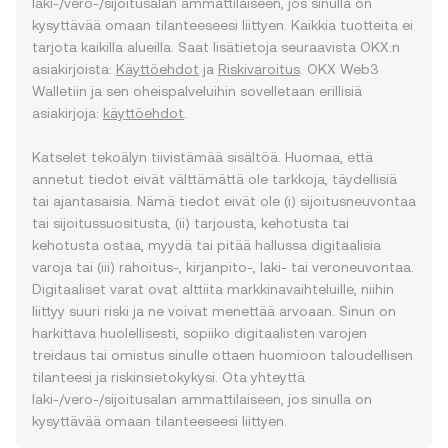
laki-/vero-/sijoitusalan ammattilaiseen, jos sinulla on
kysyttävää omaan tilanteeseesi liittyen. Kaikkia tuotteita ei
tarjota kaikilla alueilla. Saat lisätietoja seuraavista OKX:n
asiakirjoista:
Käyttöehdot
ja
Riskivaroitus
. OKX Web3
Walletiin ja sen oheispalveluihin sovelletaan erillisiä
asiakirjoja:
käyttöehdot
.
Katselet tekoälyn tiivistämää sisältöä. Huomaa, että
annetut tiedot eivät välttämättä ole tarkkoja, täydellisiä
tai ajantasaisia. Nämä tiedot eivät ole (i) sijoitusneuvontaa
tai sijoitussuositusta, (ii) tarjousta, kehotusta tai
kehotusta ostaa, myydä tai pitää hallussa digitaalisia
varoja tai (iii) rahoitus-, kirjanpito-, laki- tai veroneuvontaa.
Digitaaliset varat ovat alttiita markkinavaihteluille, niihin
liittyy suuri riski ja ne voivat menettää arvoaan. Sinun on
harkittava huolellisesti, sopiiko digitaalisten varojen
treidaus tai omistus sinulle ottaen huomioon taloudellisen
tilanteesi ja riskinsietokykysi. Ota yhteyttä
laki-/vero-/sijoitusalan ammattilaiseen, jos sinulla on
kysyttävää omaan tilanteeseesi liittyen.