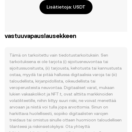
Lisätietoja: USDT
vastuuvapauslausekkeen
Tämä on tarkoitettu vain tiedotustarkoituksiin. Sen
tarkoituksena ei ole tarjota (i) sijoitusneuvontaa tai
sijoitussuositusta, (ii) tarjousta, kehotusta tai kannustusta
ostaa, myydä tai pitää hallussa digitaalisia varoja tai (iii)
taloudellista, kirjanpidollista, oikeudellista tai
veroperusteista neuvontaa. Digitaaliset varat, mukaan
lukien vakaakolikot ja NFT:t, ovat alttiita markkinoiden
volatiliteetille, niihin liittyy suuri riski, ne voivat menettää
arvoaan ja niistä voi tulla jopa arvottomia. Sinun on
harkittava huolellisesti, sopiiko digitaalisten varojen
treidaus tai omistus sinulle ottaen huomioon taloudellisen
tilanteesi ja riskinsietokykysi. Ota yhteyttä