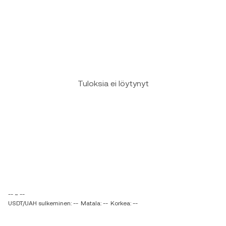
Tuloksia ei löytynyt
-- ~ --
USDT/UAH sulkeminen: --
Matala: --
Korkea: --