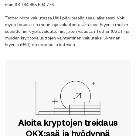
noin
₴8 184 855 594 776
.
Tether
hinta valuutassa
UAH
päivitetään reaaliaikaisesti. Voit
myös tarkastella muuntoja valuutasta
Ukrainan hryvnia
muihin
suosittuihin kryptovaluuttoihin, joten valuutan
Tether
(
USDT
) ja
muiden kryptovaluuttojen vaihtaminen valuutaksi
Ukrainan
hryvnia
(
UAH
) on nopeaa ja kätevää.
Aloita kryptojen treidaus
OKX:ssä ja hyödynnä