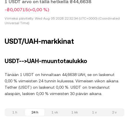
1 USDT arvo on tällä hetkellä ₴44,6638
-₴0,00715
(+0,00 %)
Viimeksi päivitetty:
Wed Aug 05 2026 22:32:34 (UTC+0000) (Coordinated
Universal Time)
USDT/UAH-markkinat
USDT-->UAH-muuntotaulukko
Tänään 1 USDT on hinnaltaan 44,6638 UAH, se on laskenut
0,00 % viimeisten 24 tunnin kuluessa. Viimeisen viikon aikana
Tether (USDT) on laskenut 0,00 %. USDT on trendannut
alaspäin, laskien 0,00 % viimeisten 30 päivän aikana.
1 h
24 h
1 vk
1 kk
1 v
2 v