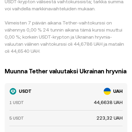
USDT-krypton välisestä vaihtokurssista; tarkka summa
voi vaihdella markkinavaihteluiden mukaan.
Viimeisten 7 päivän aikana Tether-vaihtokurssi on
vähennys 0,00 % 24 tunnin aikana tämä kurssi muuttui
0,00 %; korkein USDT-krypton ja Ukrainan hryvnia-
valuutan välinen vaihtokurssi oli 44,6786 UAH ja matalin
oli 44,6540 UAH.
Muunna Tether valuutaksi Ukrainan hryvnia
USDT
UAH
44,6638 UAH
1 USDT
223,32 UAH
5 USDT