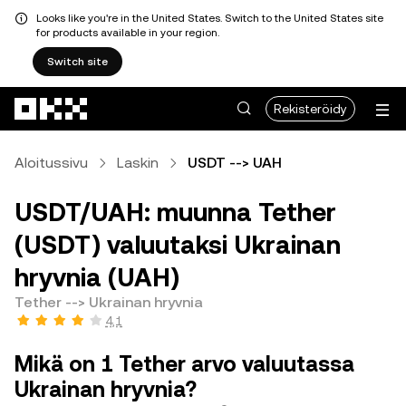
Looks like you're in the United States. Switch to the United States site
for products available in your region.
Switch site
Siirry pääsisältöön
Rekisteröidy
Aloitussivu
Laskin
USDT --> UAH
USDT/UAH: muunna Tether
(USDT) valuutaksi Ukrainan
hryvnia (UAH)
Tether --> Ukrainan hryvnia
4,1
Mikä on 1 Tether arvo valuutassa
Ukrainan hryvnia?