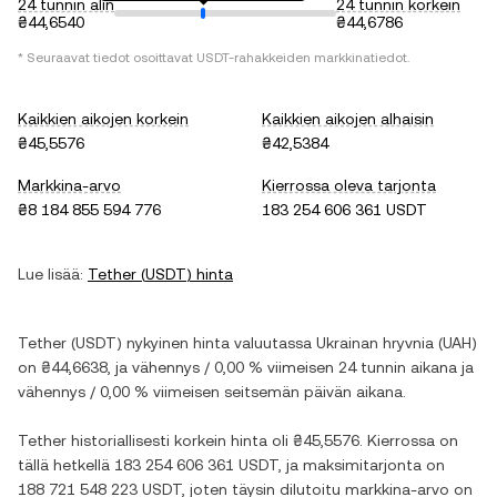
24 tunnin alin
24 tunnin korkein
₴44,6540
₴44,6786
* Seuraavat tiedot osoittavat
USDT
-rahakkeiden markkinatiedot.
Kaikkien aikojen korkein
Kaikkien aikojen alhaisin
₴45,5576
₴42,5384
Markkina-arvo
Kierrossa oleva tarjonta
₴8 184 855 594 776
183 254 606 361 USDT
Lue lisää:
Tether
(
USDT
) hinta
Tether
(
USDT
) nykyinen hinta valuutassa
Ukrainan hryvnia
(
UAH
)
on
₴44,6638
, ja
vähennys
/
0,00 %
viimeisen 24 tunnin aikana ja
vähennys
/
0,00 %
viimeisen seitsemän päivän aikana.
Tether
historiallisesti korkein hinta oli
₴45,5576
. Kierrossa on
tällä hetkellä
183 254 606 361 USDT
, ja maksimitarjonta on
188 721 548 223 USDT
, joten täysin dilutoitu markkina-arvo on