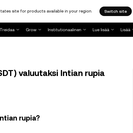
tates site for products available in your region.
Switch site
Treidaa
Grow
Institutionaalinen
Lue lisää
Lisää
T) valuutaksi Intian rupia
ntian rupia?