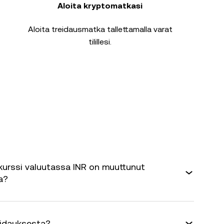
Aloita kryptomatkasi
Aloita treidausmatka tallettamalla varat
tilillesi.
urssi valuutassa INR on muuttunut
a?
eidauksesta?