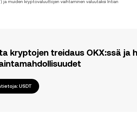
T
) ja muiden kryptovaluuttojen vaihtaminen valuutaksi
Intian
ita kryptojen treidaus OKX:ssä j
aintamahdollisuudet
ätietoja: USDT