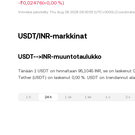
-₹0,02476
(+0,00 %)
Viimeksi päivitetty:
Thu Aug 06 2026 09:30:55 (UTC+0000) (Coordinated
USDT/INR-markkinat
USDT-->INR-muuntotaulukko
Tänään 1 USDT on hinnaltaan 95,1045 INR, se on laskenut 0,
Tether (USDT) on laskenut 0,00 %. USDT on trendannut alasp
1 h
24 h
1 vk
1 kk
1 v
2 v