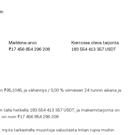
in
Markkina-arvo
Kierrossa oleva tarjonta
₹17 456 854 296 208
183 554 413 357 USDT
on
₹95,1045
, ja
vähennys
/
0,00 %
viimeisen 24 tunnin aikana ja
n tällä hetkellä
183 554 413 357 USDT
, ja maksimitarjonta on
o on noin
₹17 456 854 296 208
.
oit myös tarkastella muuntoja valuutasta
Intian rupia
muihin