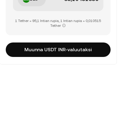
1 Tether = 95,1 Intian rupia, 1 Intian rupia = 0,010515
Tether
Muunna USDT INR-valuutaksi