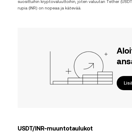
suosittuihin kryptovaluuttoihin, joten valuutan
Tether
(
USD
rupia
(
INR
) on nopeaa ja kätevää.
Alo
ans
Lis
USDT/INR-muuntotaulukot