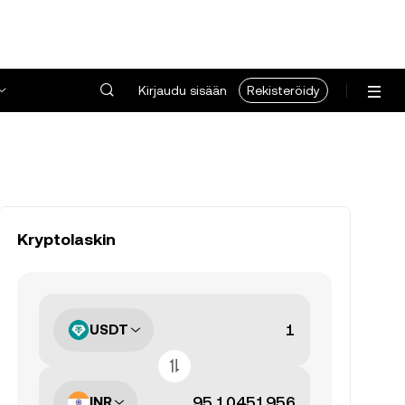
Kirjaudu sisään
Rekisteröidy
Kryptolaskin
USDT
INR