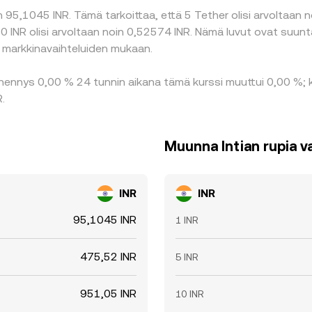
95,1045 INR. Tämä tarkoittaa, että 5 Tether olisi arvoltaan no
50 INR olisi arvoltaan noin 0,52574 INR. Nämä luvut ovat suun
a markkinavaihteluiden mukaan.
hennys 0,00 % 24 tunnin aikana tämä kurssi muuttui 0,00 %; k
.
Muunna Intian rupia v
INR
INR
95,1045 INR
1 INR
475,52 INR
5 INR
951,05 INR
10 INR