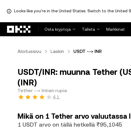
Looks like you're in the United States. Switch to the United S
Siirry pääsisältöön
Osta kryptoja
Talleta
Markkinat
Aloitussivu
Laskin
USDT --> INR
USDT/INR: muunna Tether (USD
(INR)
Tether --> Intian rupia
4,1
Mikä on 1 Tether arvo valuutassa I
1 USDT arvo on tällä hetkellä ₹95,1045