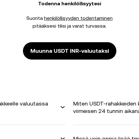
Todenna henkilöllisyytesi
Suorita
henkilöllisyyden todentaminen
pitääksesi tilisi ja varat turvassa.
Muunna USDT INR-valuutaksi
kkeelle valuutassa
Miten USDT-rahakkeiden k
viimeisen 24 tunnin aikan
Missä voin oppia lisää tr