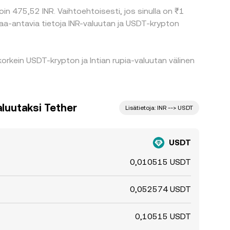
in 475,52 INR. Vaihtoehtoisesti, jos sinulla on ₹1
taa-antavia tietoja INR-valuutan ja USDT-krypton
orkein USDT-krypton ja Intian rupia-valuutan välinen
aluutaksi Tether
Lisätietoja: INR --> USDT
USDT
0,010515 USDT
0,052574 USDT
0,10515 USDT