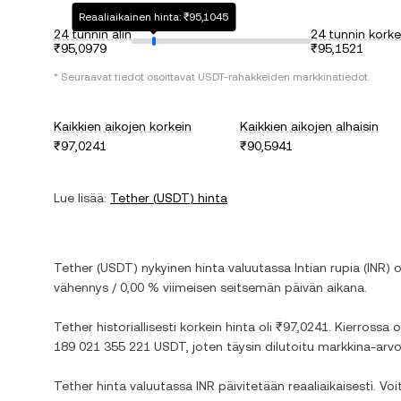
Reaaliaikainen hinta: ₹95,1045
24 tunnin alin
24 tunnin korke
₹95,0979
₹95,1521
* Seuraavat tiedot osoittavat
USDT
-rahakkeiden markkinatiedot.
Kaikkien aikojen korkein
Kaikkien aikojen alhaisin
₹97,0241
₹90,5941
Lue lisää:
Tether
(
USDT
) hinta
Tether
(
USDT
) nykyinen hinta valuutassa
Intian rupia
(
INR
) 
vähennys
/
0,00 %
viimeisen seitsemän päivän aikana.
Tether
historiallisesti korkein hinta oli
₹97,0241
. Kierrossa o
189 021 355 221 USDT
, joten täysin dilutoitu markkina-arv
Tether
hinta valuutassa
INR
päivitetään reaaliaikaisesti. V