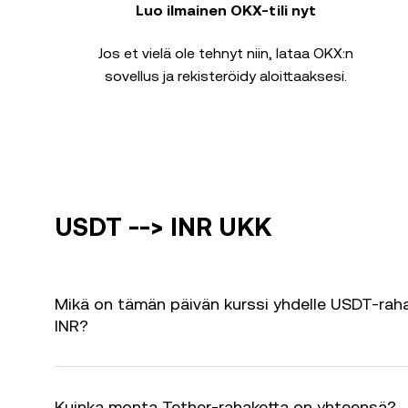
Luo ilmainen OKX-tili nyt
Jos et vielä ole tehnyt niin, lataa OKX:n
sovellus ja rekisteröidy aloittaaksesi.
USDT --> INR UKK
Mikä on tämän päivän kurssi yhdelle USDT-raha
INR?
Kuinka monta Tether-rahaketta on yhteensä?