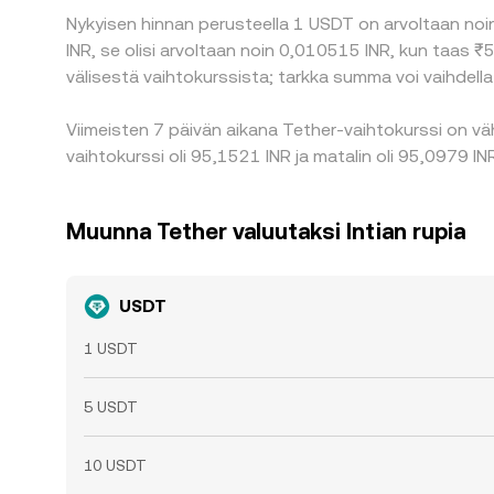
Nykyisen hinnan perusteella 1 USDT on arvoltaan noin 
INR, se olisi arvoltaan noin 0,010515 INR, kun taas ₹
välisestä vaihtokurssista; tarkka summa voi vaihdell
Viimeisten 7 päivän aikana Tether-vaihtokurssi on vä
vaihtokurssi oli 95,1521 INR ja matalin oli 95,0979 INR
Muunna Tether valuutaksi Intian rupia
USDT
1 USDT
5 USDT
10 USDT