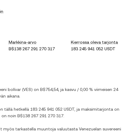
in
Markkina-arvo
Kierrossa oleva tarjonta
B$138 267 291 270 317
183 245 941 052 USDT
eni bolívar
(
VES
) on
B$754,54
, ja
kasvu
/
0,00 %
viimeisen 24
än aikana.
on tällä hetkellä
183 245 941 052 USDT
, ja maksimitarjonta on
o on noin
B$138 267 291 270 317
.
Voit myös tarkastella muuntoja valuutasta
Venezuelan suvereeni