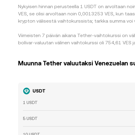
Nykyisen hinnan perusteella 1 USDT on arvoltaan noin 
VES, se olisi arvoltaan noin 0,0013253 VES, kun taa
krypton välisestä vaihtokurssista; tarkka summa voi 
Viimeisten 7 päivän aikana Tether-vaihtokurssi on v
bolívar-valuutan välinen vaihtokurssi oli 754,61 VES j
Muunna Tether valuutaksi Venezuelan su
USDT
1 USDT
5 USDT
10 USDT