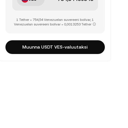
1 Tether = 754,54 Venezuelan suvereeni bolívar, 1
Venezuelan suvereeni bolívar = 0,0013253 Tether
Muunna USDT VES-valuutaksi