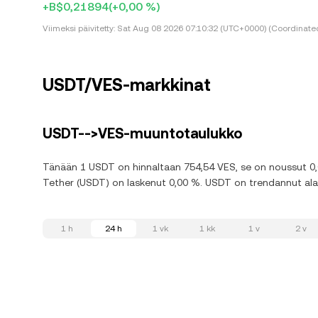
+B$0,21894
(+0,00 %)
Viimeksi päivitetty:
Sat Aug 08 2026 07:10:32 (UTC+0000) (Coordinated
USDT/VES-markkinat
USDT-->VES-muuntotaulukko
Tänään 1 USDT on hinnaltaan 754,54 VES, se on noussut 0,0
Tether (USDT) on laskenut 0,00 %. USDT on trendannut alasp
1 h
24 h
1 vk
1 kk
1 v
2 v