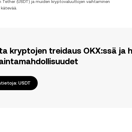
an
Tether
(
USDT
) ja muiden kryptovaluuttojen vaihtaminen
 kätevää.
ita kryptojen treidaus OKX:ssä j
aintamahdollisuudet
ätietoja: USDT