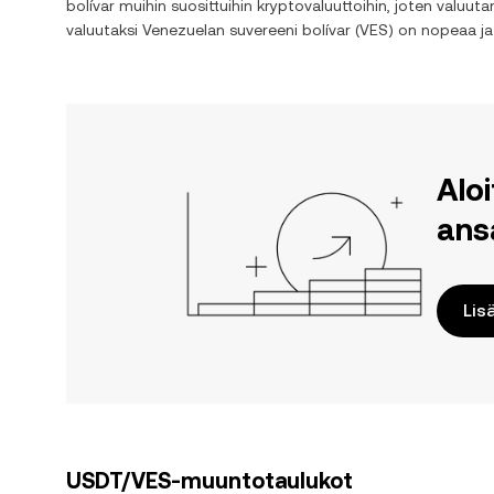
bolívar
muihin suosittuihin kryptovaluuttoihin, joten valuut
valuutaksi
Venezuelan suvereeni bolívar
(
VES
) on nopeaa ja
Alo
ans
Lis
USDT/VES-muuntotaulukot