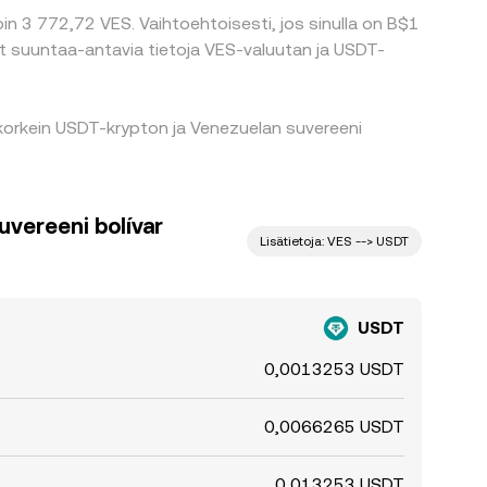
in 3 772,72 VES. Vaihtoehtoisesti, jos sinulla on B$1
at suuntaa-antavia tietoja VES-valuutan ja USDT-
 korkein USDT-krypton ja Venezuelan suvereeni
vereeni bolívar
Lisätietoja: VES --> USDT
USDT
0,0013253 USDT
0,0066265 USDT
0,013253 USDT