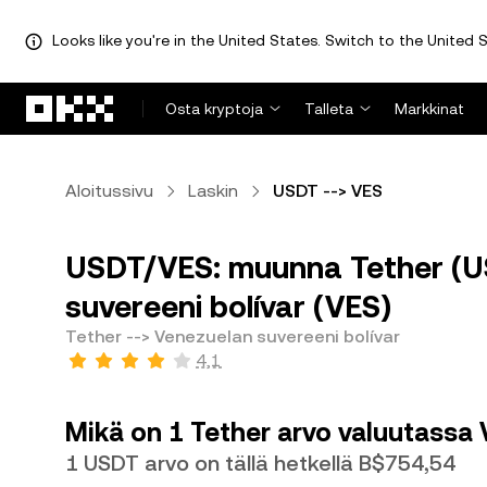
Looks like you're in the United States. Switch to the United S
Siirry pääsisältöön
Osta kryptoja
Talleta
Markkinat
Aloitussivu
Laskin
USDT --> VES
USDT/VES: muunna Tether (US
suvereeni bolívar (VES)
Tether --> Venezuelan suvereeni bolívar
4,1
Mikä on 1 Tether arvo valuutassa 
1 USDT arvo on tällä hetkellä B$754,54