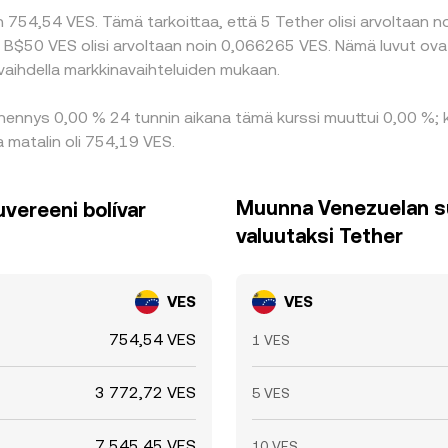
754,54 VES. Tämä tarkoittaa, että 5 Tether olisi arvoltaan no
s B$50 VES olisi arvoltaan noin 0,066265 VES. Nämä luvut ov
vaihdella markkinavaihteluiden mukaan.
ähennys 0,00 % 24 tunnin aikana tämä kurssi muuttui 0,00 %;
a matalin oli 754,19 VES.
Muunna Venezuelan su
vereeni bolívar
valuutaksi Tether
VES
VES
754,54 VES
1 VES
3 772,72 VES
5 VES
7 545,45 VES
10 VES