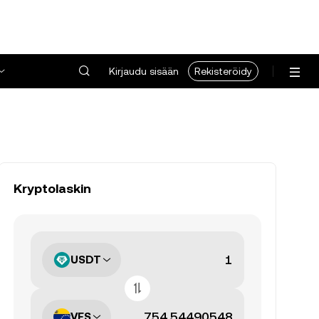
Kirjaudu sisään
Rekisteröidy
Kryptolaskin
USDT
VES