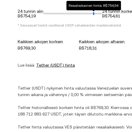
Reaaliaikainen hinta: B$754,54
24 tunnin alin
24 tunnin korke
B$754,19
B$754,61
* Seuraavat tiedot osoittavat
USDT
-rahakkeiden markkinatiedot.
Kaikkien aikojen korkein
Kaikkien aikojen alhaisin
B$769,30
B$718,31
Lue lisää:
Tether
(
USDT
) hinta
Tether
(
USDT
) nykyinen hinta valuutassa
Venezuelan suvere
tunnin aikana ja
vähennys
/
0,00 %
viimeisen seitsemän päiv
Tether
historiallisesti korkein hinta oli
B$769,30
. Kierrossa 
188 712 883 627 USDT
, joten täysin dilutoitu markkina-arv
Tether
hinta valuutassa
VES
päivitetään reaaliaikaisesti. 