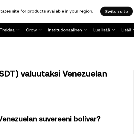
tates site for products available in your region.
Switch site
Treidaa
Grow
Institutionaalinen
Lue lisää
Lisää
DT) valuutaksi Venezuelan
Venezuelan suvereeni bolívar?