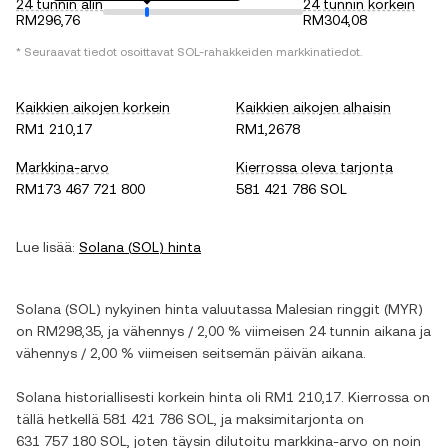
24 tunnin alin
24 tunnin korkein
RM296,76
RM304,08
* Seuraavat tiedot osoittavat
SOL
-rahakkeiden markkinatiedot.
Kaikkien aikojen korkein
Kaikkien aikojen alhaisin
RM1 210,17
RM1,2678
Markkina-arvo
Kierrossa oleva tarjonta
RM173 467 721 800
581 421 786 SOL
Lue lisää:
Solana
(
SOL
) hinta
Solana
(
SOL
) nykyinen hinta valuutassa
Malesian ringgit
(
MYR
)
on
RM298,35
, ja
vähennys
/
2,00 %
viimeisen 24 tunnin aikana ja
vähennys
/
2,00 %
viimeisen seitsemän päivän aikana.
Solana
historiallisesti korkein hinta oli
RM1 210,17
. Kierrossa on
tällä hetkellä
581 421 786 SOL
, ja maksimitarjonta on
631 757 180 SOL
, joten täysin dilutoitu markkina-arvo on noin