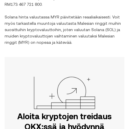
RM173 467 721 800
.
Solana
hinta valuutassa
MYR
päivitetään reaaliaikaisesti. Voit
myös tarkastella muuntoja valuutasta
Malesian ringgit
muihin
suosittuihin kryptovaluuttoihin, joten valuutan
Solana
(
SOL
) ja
muiden kryptovaluuttojen vaihtaminen valuutaksi
Malesian
ringgit
(
MYR
) on nopeaa ja kätevää.
Aloita kryptojen treidaus
OKX:ssä ja hyödynnä