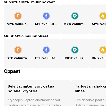
Suositut MYR-muunnokset
MYR valuutaksi BTC
MYR valuutaksi ETH
MYR valuutaksi USDT
Muut MYR-muunnokset
BTC valuutaksi MYR
ETH valuutaksi MYR
USDT valuutaksi MYR
Oppaat
Selvitä, miten voit ostaa
Tarkista rahakk
Solana-kryptoa
hinta
Kryptojen käytön aloittaminen voi
Tee tietoisia päätö
tuntua ylivoimaiselta, mutta niiden
Solana tilannekuvalla