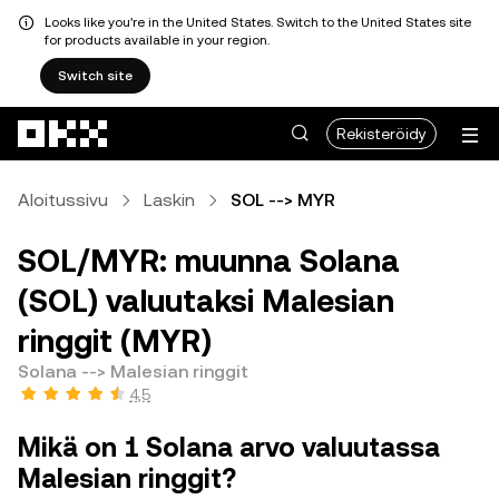
Looks like you're in the United States. Switch to the United States site
for products available in your region.
Switch site
Siirry pääsisältöön
Rekisteröidy
Aloitussivu
Laskin
SOL --> MYR
SOL/MYR: muunna Solana
(SOL) valuutaksi Malesian
ringgit (MYR)
Solana --> Malesian ringgit
4,5
Mikä on 1 Solana arvo valuutassa
Malesian ringgit?