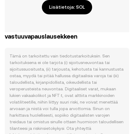
Lisätietoja: SOL
vastuuvapauslausekkeen
Tämä on tarkoitettu vain tiedotustarkoituksiin. Sen
tarkoituksena ei ole tarjota (i) sijoitusneuvontaa tai
sijoitussuositusta, (ii) tarjousta, kehotusta tai kannustusta
ostaa, myydä tai pitää hallussa digitaalisia varoja tai (iii)
taloudellista, kirjanpidollista, oikeudellista tai
veroperusteista neuvontaa. Digitaaliset varat, mukaan
lukien vakaakolikot ja NFT:t, ovat alttiita markkinoiden
volatiliteetille, niihin liittyy suuri riski, ne voivat menettää
arvoaan ja niistä voi tulla jopa arvottomia. Sinun on
harkittava huolellisesti, sopiiko digitaalisten varojen
treidaus tai omistus sinulle ottaen huomioon taloudellisen
tilanteesi ja riskinsietokykysi. Ota yhteyttä