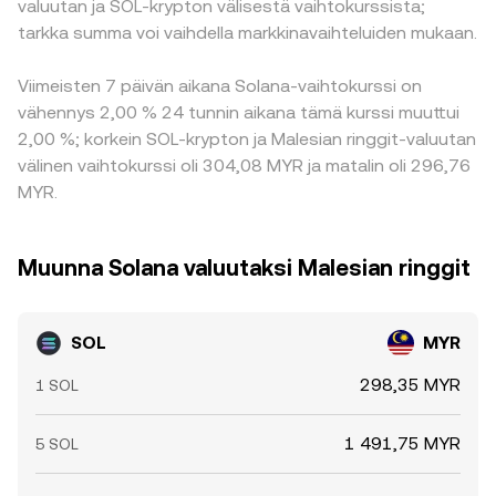
valuutan ja SOL-krypton välisestä vaihtokurssista;
tarkka summa voi vaihdella markkinavaihteluiden mukaan.
Viimeisten 7 päivän aikana Solana-vaihtokurssi on
vähennys 2,00 % 24 tunnin aikana tämä kurssi muuttui
2,00 %; korkein SOL-krypton ja Malesian ringgit-valuutan
välinen vaihtokurssi oli 304,08 MYR ja matalin oli 296,76
MYR.
Muunna Solana valuutaksi Malesian ringgit
SOL
MYR
298,35 MYR
1 SOL
1 491,75 MYR
5 SOL