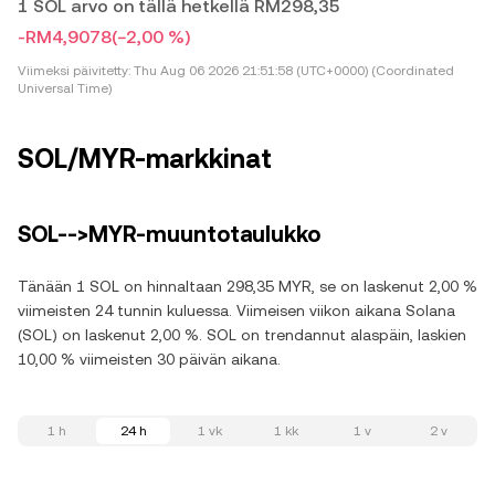
1 SOL arvo on tällä hetkellä RM298,35
-RM4,9078
(−2,00 %)
Viimeksi päivitetty:
Thu Aug 06 2026 21:51:58 (UTC+0000) (Coordinated
Universal Time)
SOL/MYR-markkinat
SOL-->MYR-muuntotaulukko
Tänään 1 SOL on hinnaltaan 298,35 MYR, se on laskenut 2,00 %
viimeisten 24 tunnin kuluessa. Viimeisen viikon aikana Solana
(SOL) on laskenut 2,00 %. SOL on trendannut alaspäin, laskien
10,00 % viimeisten 30 päivän aikana.
1 h
24 h
1 vk
1 kk
1 v
2 v