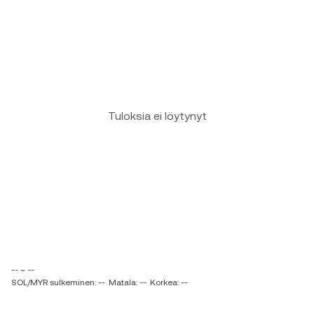
Tuloksia ei löytynyt
-- ~ --
SOL/MYR sulkeminen: --
Matala: --
Korkea: --