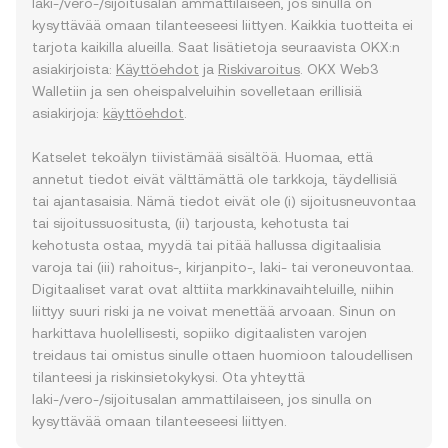
laki-/vero-/sijoitusalan ammattilaiseen, jos sinulla on
kysyttävää omaan tilanteeseesi liittyen. Kaikkia tuotteita ei
tarjota kaikilla alueilla. Saat lisätietoja seuraavista OKX:n
asiakirjoista:
Käyttöehdot
ja
Riskivaroitus
. OKX Web3
Walletiin ja sen oheispalveluihin sovelletaan erillisiä
asiakirjoja:
käyttöehdot
.
Katselet tekoälyn tiivistämää sisältöä. Huomaa, että
annetut tiedot eivät välttämättä ole tarkkoja, täydellisiä
tai ajantasaisia. Nämä tiedot eivät ole (i) sijoitusneuvontaa
tai sijoitussuositusta, (ii) tarjousta, kehotusta tai
kehotusta ostaa, myydä tai pitää hallussa digitaalisia
varoja tai (iii) rahoitus-, kirjanpito-, laki- tai veroneuvontaa.
Digitaaliset varat ovat alttiita markkinavaihteluille, niihin
liittyy suuri riski ja ne voivat menettää arvoaan. Sinun on
harkittava huolellisesti, sopiiko digitaalisten varojen
treidaus tai omistus sinulle ottaen huomioon taloudellisen
tilanteesi ja riskinsietokykysi. Ota yhteyttä
laki-/vero-/sijoitusalan ammattilaiseen, jos sinulla on
kysyttävää omaan tilanteeseesi liittyen.