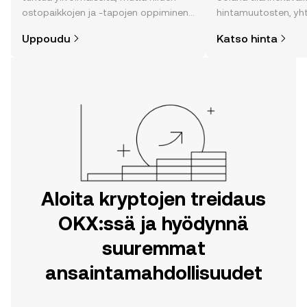
ostopaikkojen ja -tapojen oppiminen
hintamuutosten, yh
on helpompaa kuin uskotkaan. Aloita
uutisten ja monen m
Uppoudu
Katso hinta
matkasi OKX:n mobiilisovelluksessa
tai suoraan verkossa.
Aloita kryptojen treidaus
OKX:ssä ja hyödynnä
suuremmat
ansaintamahdollisuudet