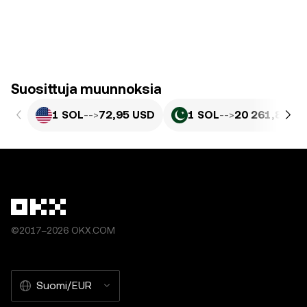
Suosittuja muunnoksia
1 SOL
-->
72,95 USD
1 SOL
-->
20 261,86 PK
©2017–2026 OKX.COM
Suomi/EUR