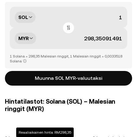
SOL
MYR
1 Solana = 298,35 Malesian ringgit, 1 Malesian ringgit = 0,0033518
Solana
Muunna SOL MYR-valuutaksi
Hintatilastot: Solana (SOL) – Malesian
ringgit (MYR)
Reaaliaikainen hinta: RM298,35