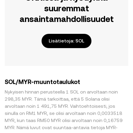
suuremmat
ansaintamahdollisuudet
Lisätietoja: SOL
SOL/MYR-muuntotaulukot
Nykyisen hinnan perusteella 1 SOL on arvoltaan noin
298,35 MYR. Tämä tarkoittaa, että 5 Solana olisi
arvoltaan noin 1 491,75 MYR. Vaihtoehtoisesti, jos
sinulla on RM1 MYR, se olisi arvoltaan noin 0,0033518
MYR, kun taas RM50 MYR olisi arvoltaan noin 0,16759
MYR. Nämä luvut ovat suuntaa-antavia tietoja MYR-