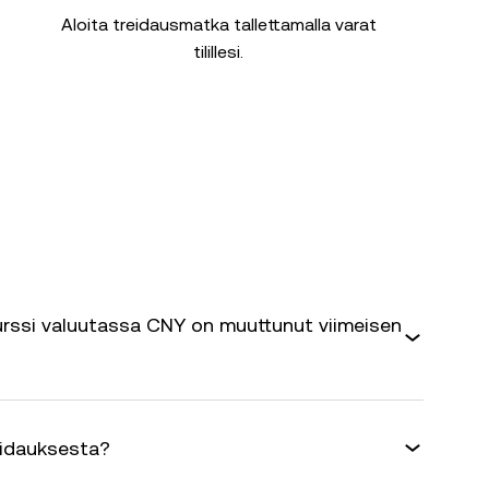
Aloita treidausmatka tallettamalla varat
tilillesi.
rssi valuutassa CNY on muuttunut viimeisen
eidauksesta?