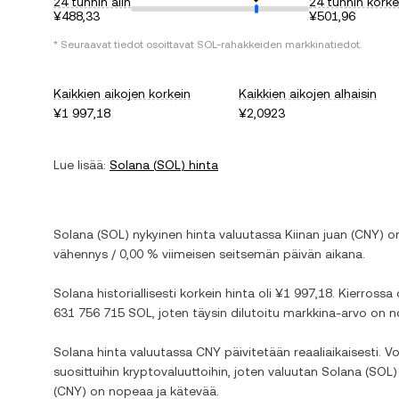
24 tunnin alin
24 tunnin korke
¥488,33
¥501,96
* Seuraavat tiedot osoittavat
SOL
-rahakkeiden markkinatiedot.
Kaikkien aikojen korkein
Kaikkien aikojen alhaisin
¥1 997,18
¥2,0923
Lue lisää:
Solana
(
SOL
) hinta
Solana
(
SOL
) nykyinen hinta valuutassa
Kiinan juan
(
CNY
) 
vähennys
/
0,00 %
viimeisen seitsemän päivän aikana.
Solana
historiallisesti korkein hinta oli
¥1 997,18
. Kierrossa 
631 756 715 SOL
, joten täysin dilutoitu markkina-arvo on 
Solana
hinta valuutassa
CNY
päivitetään reaaliaikaisesti. 
suosittuihin kryptovaluuttoihin, joten valuutan
Solana
(
SOL
)
(
CNY
) on nopeaa ja kätevää.