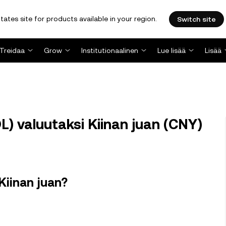
tates site for products available in your region.
Switch site
Treidaa
Grow
Institutionaalinen
Lue lisää
Lisää
 valuutaksi Kiinan juan (CNY)
Kiinan juan?