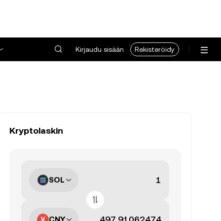
Kirjaudu sisään
Rekisteröidy
Kryptolaskin
SOL
CNY