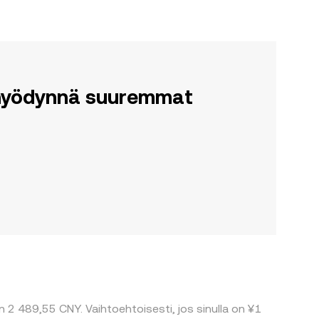
a hyödynnä suuremmat
n 2 489,55 CNY. Vaihtoehtoisesti, jos sinulla on ¥1