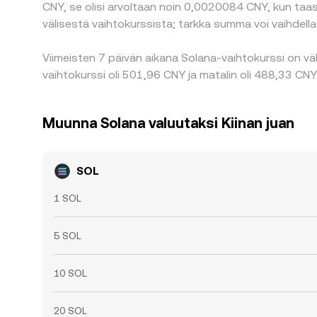
CNY, se olisi arvoltaan noin 0,0020084 CNY, kun taa
välisestä vaihtokurssista; tarkka summa voi vaihdell
Viimeisten 7 päivän aikana Solana-vaihtokurssi on vä
vaihtokurssi oli 501,96 CNY ja matalin oli 488,33 CNY
Muunna Solana valuutaksi Kiinan juan
SOL
1 SOL
5 SOL
10 SOL
20 SOL