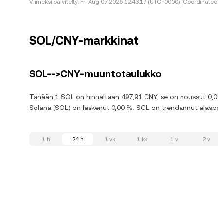
Viimeksi päivitetty:
Fri Aug 07 2026 12:43:17 (UTC+0000) (Coordinated 
SOL/CNY-markkinat
SOL-->CNY-muuntotaulukko
Tänään 1 SOL on hinnaltaan 497,91 CNY, se on noussut 0,00 
Solana (SOL) on laskenut 0,00 %. SOL on trendannut alaspäi
1 h
24 h
1 vk
1 kk
1 v
2 v