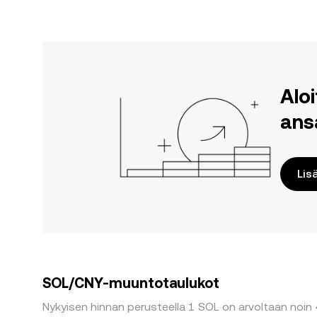
Alo
ans
Lis
SOL/CNY-muuntotaulukot
Nykyisen hinnan perusteella 1 SOL on arvoltaan noin 4