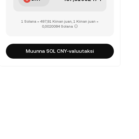
1 Solana = 497,91 Kiinan juan, 1 Kiinan juan =
0,0020084 Solana
Muunna SOL CNY-valuutaksi