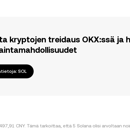
ita kryptojen treidaus OKX:ssä j
aintamahdollisuudet
ätietoja: SOL
97,91 CNY. Tämä tarkoittaa, että 5 Solana olisi arvoltaan noi