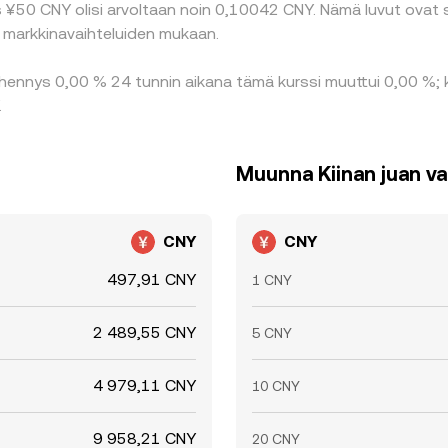
s ¥50 CNY olisi arvoltaan noin 0,10042 CNY. Nämä luvut ovat
a markkinavaihteluiden mukaan.
hennys 0,00 % 24 tunnin aikana tämä kurssi muuttui 0,00 %; k
.
Muunna Kiinan juan va
CNY
CNY
497,91 CNY
1 CNY
2 489,55 CNY
5 CNY
4 979,11 CNY
10 CNY
9 958,21 CNY
20 CNY