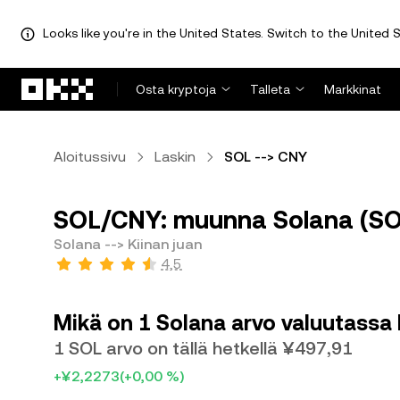
Looks like you're in the United States. Switch to the United S
Siirry pääsisältöön
Osta kryptoja
Talleta
Markkinat
Aloitussivu
Laskin
SOL --> CNY
SOL/CNY: muunna Solana (SOL)
Solana --> Kiinan juan
4,5
Mikä on 1 Solana arvo valuutassa 
1 SOL arvo on tällä hetkellä ¥497,91
+¥2,2273
(+0,00 %)