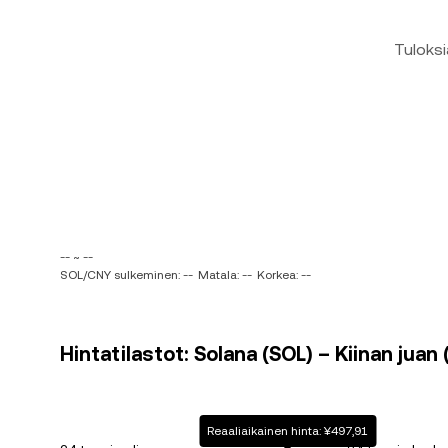
Tuloksi
-- ~ --
SOL/CNY sulkeminen: --
Matala: --
Korkea: --
Hintatilastot: Solana (SOL) – Kiinan juan
Reaaliaikainen hinta: ¥497,91