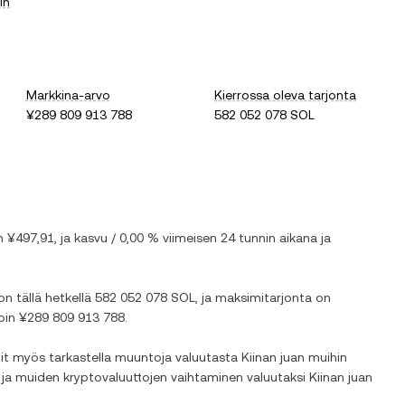
in
Markkina-arvo
Kierrossa oleva tarjonta
¥289 809 913 788
582 052 078 SOL
on
¥497,91
, ja
kasvu
/
0,00 %
viimeisen 24 tunnin aikana ja
on tällä hetkellä
582 052 078 SOL
, ja maksimitarjonta on
noin
¥289 809 913 788
.
Voit myös tarkastella muuntoja valuutasta
Kiinan juan
muihin
 ja muiden kryptovaluuttojen vaihtaminen valuutaksi
Kiinan juan