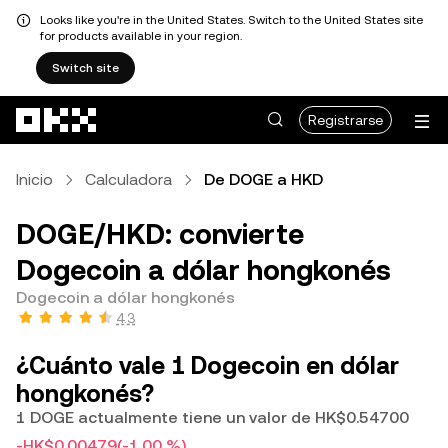
Looks like you're in the United States. Switch to the United States site
for products available in your region.
Switch site
Saltar al contenido principal
Registrarse
Inicio
Calculadora
De DOGE a HKD
DOGE/HKD: convierte
Dogecoin a dólar hongkonés
Dogecoin a dólar hongkonés
4.3
¿Cuánto vale 1 Dogecoin en dólar
hongkonés?
1 DOGE actualmente tiene un valor de HK$0.54700
-HK$0.00479
(-1.00 %)