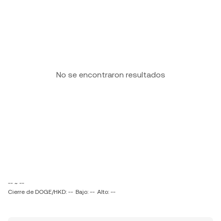
No se encontraron resultados
-- ~ --
Cierre de DOGE/HKD: --
Bajo: --
Alto: --