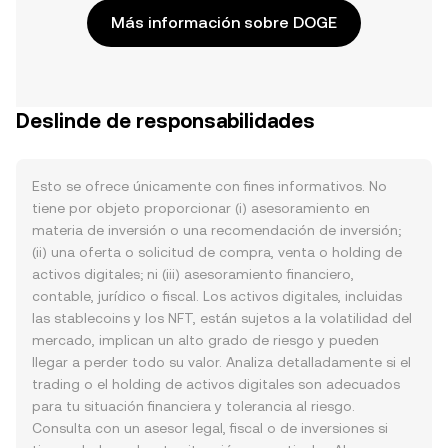
Más información sobre DOGE
Deslinde de responsabilidades
Esto se ofrece únicamente con fines informativos. No
tiene por objeto proporcionar (i) asesoramiento en
materia de inversión o una recomendación de inversión;
(ii) una oferta o solicitud de compra, venta o holding de
activos digitales; ni (iii) asesoramiento financiero,
contable, jurídico o fiscal. Los activos digitales, incluidas
las stablecoins y los NFT, están sujetos a la volatilidad del
mercado, implican un alto grado de riesgo y pueden
llegar a perder todo su valor. Analiza detalladamente si el
trading o el holding de activos digitales son adecuados
para tu situación financiera y tolerancia al riesgo.
Consulta con un asesor legal, fiscal o de inversiones si