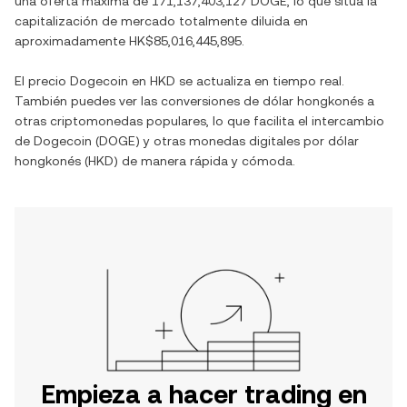
una oferta máxima de
171,137,403,127 DOGE
, lo que sitúa la
capitalización de mercado totalmente diluida en
aproximadamente
HK$85,016,445,895
.
El precio
Dogecoin
en
HKD
se actualiza en tiempo real.
También puedes ver las conversiones de
dólar hongkonés
a
otras criptomonedas populares, lo que facilita el intercambio
de
Dogecoin
(
DOGE
) y otras monedas digitales por
dólar
hongkonés
(
HKD
) de manera rápida y cómoda.
Empieza a hacer trading en