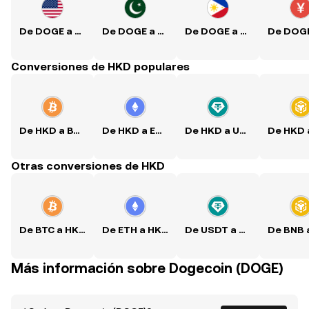
De DOGE a USD
De DOGE a PKR
De DOGE a PHP
Conversiones de HKD populares
De HKD a BTC
De HKD a ETH
De HKD a USDT
Otras conversiones de HKD
De BTC a HKD
De ETH a HKD
De USDT a HKD
Más información sobre Dogecoin (DOGE)