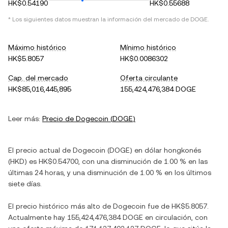
HK$0.54190
HK$0.55688
* Los siguientes datos muestran la información del mercado de
DOGE
.
Máximo histórico
Mínimo histórico
HK$5.8057
HK$0.0086302
Cap. del mercado
Oferta circulante
HK$85,016,445,895
155,424,476,384 DOGE
Leer más:
Precio de
Dogecoin
(
DOGE
)
El precio actual de
Dogecoin
(
DOGE
) en
dólar hongkonés
(
HKD
) es
HK$0.54700
, con
una disminución
de
1.00 %
en las
últimas 24 horas, y
una disminución
de
1.00 %
en los últimos
siete días.
El precio histórico más alto de
Dogecoin
fue de
HK$5.8057
.
Actualmente hay
155,424,476,384 DOGE
en circulación, con