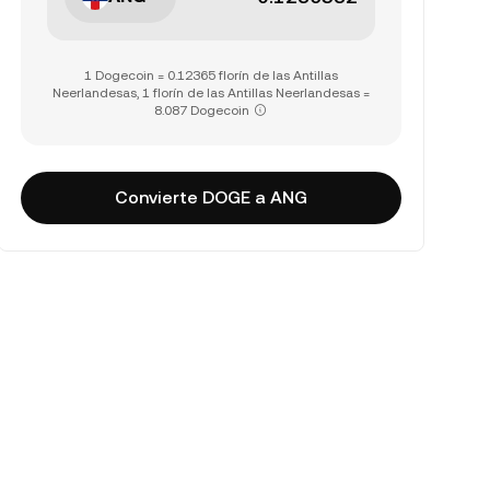
1 Dogecoin = 0.12365 florín de las Antillas
Neerlandesas, 1 florín de las Antillas Neerlandesas =
8.087 Dogecoin
Convierte DOGE a ANG