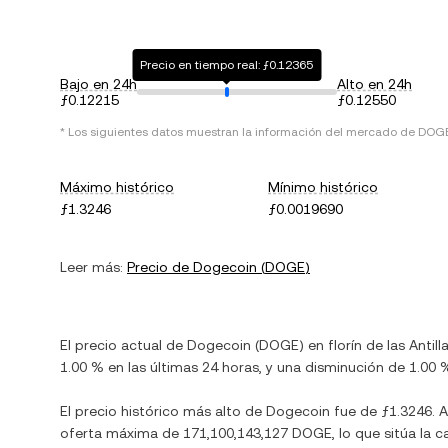
Precio en tiempo real: ƒ0.12365
Bajo en 24h
Alto en 24h
ƒ0.12215
ƒ0.12550
* Los siguientes datos muestran la información del mercado de
DOG
Máximo histórico
Mínimo histórico
ƒ1.3246
ƒ0.0019690
Leer más:
Precio de
Dogecoin
(
DOGE
)
El precio actual de
Dogecoin
(
DOGE
) en
florín de las Antil
1.00 %
en las últimas 24 horas, y
una disminución
de
1.00 
El precio histórico más alto de
Dogecoin
fue de
ƒ1.3246
. 
oferta máxima de
171,100,143,127 DOGE
, lo que sitúa la