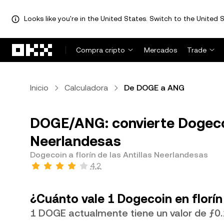
Looks like you're in the United States. Switch to the United S
Saltar al contenido principal
Compra cripto
Mercados
Trade
Inicio
Calculadora
De DOGE a ANG
DOGE/ANG: convierte Dogecoin
Neerlandesas
Dogecoin a florín de las Antillas Neerlandesas
4.2
¿Cuánto vale 1 Dogecoin en florín
1 DOGE actualmente tiene un valor de ƒ0