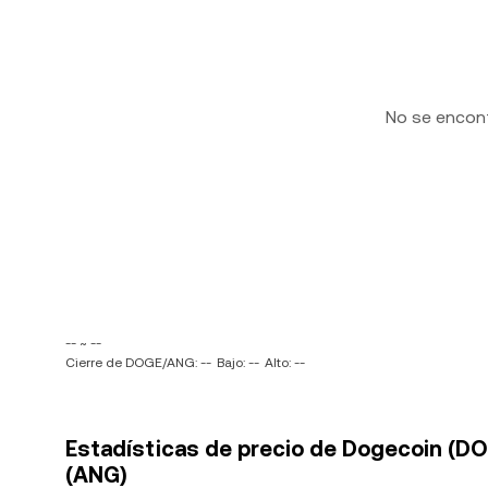
No se encon
-- ~ --
Cierre de DOGE/ANG: --
Bajo: --
Alto: --
Estadísticas de precio de Dogecoin (DOG
(ANG)