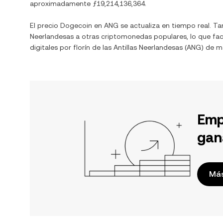
aproximadamente
ƒ19,214,136,364
.
El precio
Dogecoin
en
ANG
se actualiza en tiempo real. T
Neerlandesas
a otras criptomonedas populares, lo que faci
digitales por
florín de las Antillas Neerlandesas
(
ANG
) de m
Emp
gan
Más