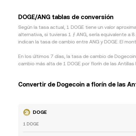
DOGE/ANG tablas de conversión
Según la tasa actual, 1 DOGE tiene un valor aproxi
alternativa, si tuvieras 1 ƒ ANG, sería equivalente
indican la tasa de cambio entre ANG y DOGE. El mont
En los últimos 7 días, la tasa de cambio de Dogecoin
cambio más alta de 1 DOGE por florín de las Antilla
Convertir de Dogecoin a florín de las An
DOGE
1 DOGE