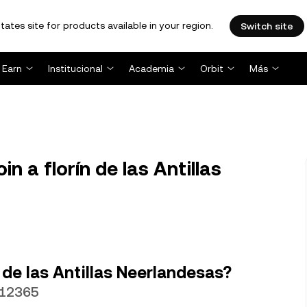
tates site for products available in your region.
Switch site
Earn
Institucional
Academia
Orbit
Más
 a florín de las Antillas
 de las Antillas Neerlandesas?
.12365