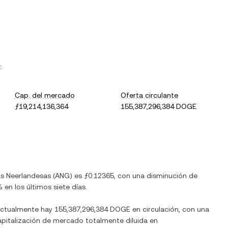
E
.
Cap. del mercado
Oferta circulante
ƒ19,214,136,364
155,387,296,384 DOGE
las Neerlandesas
(
ANG
) es
ƒ0.12365
, con
una disminución
de
%
en los últimos siete días.
Actualmente hay
155,387,296,384 DOGE
en circulación, con una
 capitalización de mercado totalmente diluida en