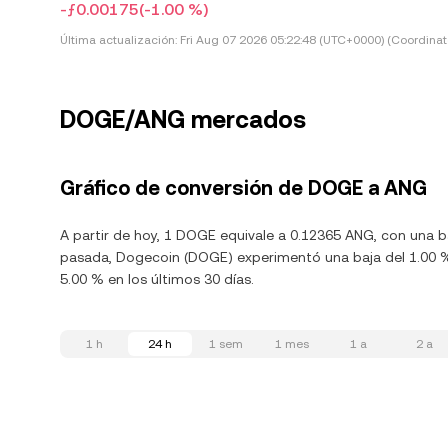
-ƒ0.00175
(-1.00 %)
Última actualización:
Fri Aug 07 2026 05:22:48 (UTC+0000) (Coordinat
DOGE/ANG mercados
Gráfico de conversión de DOGE a ANG
A partir de hoy, 1 DOGE equivale a 0.12365 ANG, con una b
pasada, Dogecoin (DOGE) experimentó una baja del 1.00 %
5.00 % en los últimos 30 días.
1 h
24 h
1 sem
1 mes
1 a
2 a