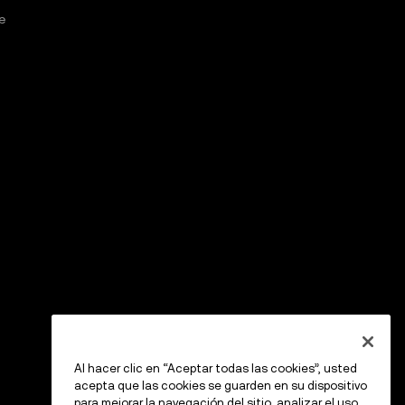
e
Al hacer clic en “Aceptar todas las cookies”, usted
acepta que las cookies se guarden en su dispositivo
para mejorar la navegación del sitio, analizar el uso