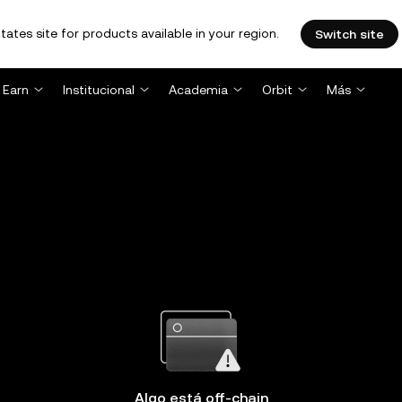
tates site for products available in your region.
Switch site
Earn
Institucional
Academia
Orbit
Más
Algo está off-chain