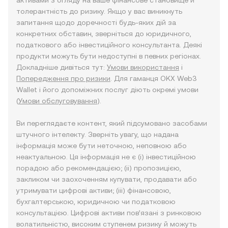
активами з огляду на ваше фінансове становище й
толерантність до ризику. Якщо у вас виникнуть
запитання щодо доречності будь-яких дій за
конкретних обставин, зверніться до юридичного,
податкового або інвестиційного консультанта. Деякі
продукти можуть бути недоступні в певних регіонах.
Докладніше дивіться тут:
Умови використання
і
Попередження про ризики
. Для гаманця OKX Web3
Wallet і його допоміжних послуг діють окремі умови
(
Умови обслуговування
).
Ви переглядаєте контент, який підсумовано засобами
штучного інтелекту. Зверніть увагу, що надана
інформація може бути неточною, неповною або
неактуальною. Ця інформація не є (i) інвестиційною
порадою або рекомендацією; (ii) пропозицією,
закликом чи заохоченням купувати, продавати або
утримувати цифрові активи; (iii) фінансовою,
бухгалтерською, юридичною чи податковою
консультацією. Цифрові активи пов’язані з ринковою
волатильністю, високим ступенем ризику й можуть