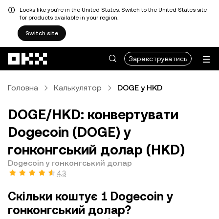
Looks like you're in the United States. Switch to the United States site
for products available in your region.
Switch site
Перейти до основного вмісту
Зареєструватись
Головна
Калькулятор
DOGE у HKD
DOGE/HKD: конвертувати
Dogecoin (DOGE) у
гонконгський долар (HKD)
Dogecoin у гонконгський долар
4,3
Скільки коштує 1 Dogecoin у
гонконгський долар?