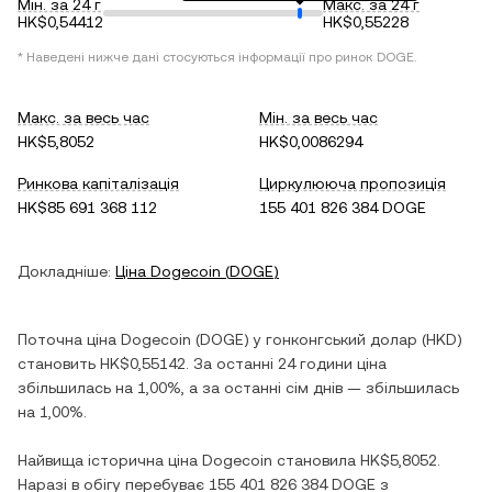
Мін. за 24 г
Макс. за 24 г
HK$0,54412
HK$0,55228
* Наведені нижче дані стосуються інформації про ринок
DOGE
.
Макс. за весь час
Мін. за весь час
HK$5,8052
HK$0,0086294
Ринкова капіталізація
Циркулююча пропозиція
HK$85 691 368 112
155 401 826 384 DOGE
Докладніше:
Ціна
Dogecoin
(
DOGE
)
Поточна ціна
Dogecoin
(
DOGE
) у
гонконгський долар
(
HKD
)
становить
HK$0,55142
. За останні 24 години ціна
збільшилась
на
1,00%
, а за останні сім днів —
збільшилась
на
1,00%
.
Найвища історична ціна
Dogecoin
становила
HK$5,8052
.
Наразі в обігу перебуває
155 401 826 384 DOGE
з