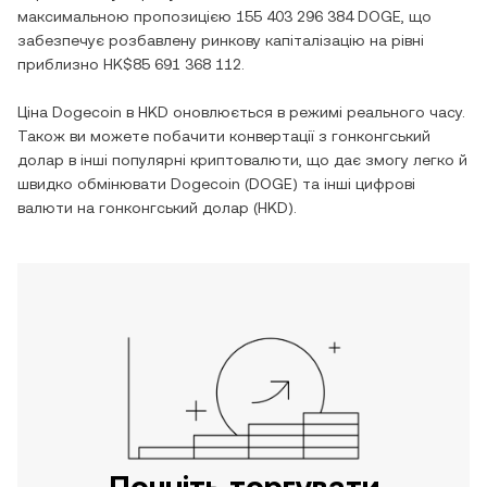
максимальною пропозицією
155 403 296 384 DOGE
, що
забезпечує розбавлену ринкову капіталізацію на рівні
приблизно
HK$85 691 368 112
.
Ціна
Dogecoin
в
HKD
оновлюється в режимі реального часу.
Також ви можете побачити конвертації з
гонконгський
долар
в інші популярні криптовалюти, що дає змогу легко й
швидко обмінювати
Dogecoin
(
DOGE
) та інші цифрові
валюти на
гонконгський долар
(
HKD
).