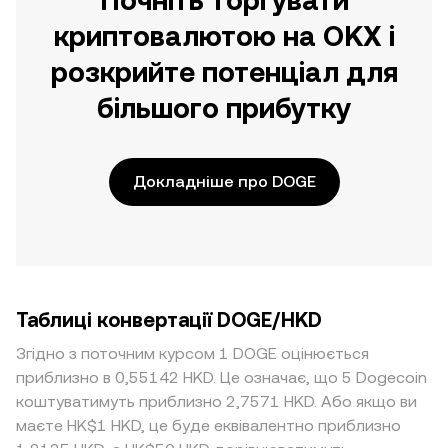
Почніть торгувати
криптовалютою на OKX і
розкрийте потенціал для
більшого прибутку
Докладніше про DOGE
Таблиці конвертації DOGE/HKD
Згідно з поточним курсом 1 DOGE оцінюється
приблизно в 0,55142 HKD. Це означає, що 5 Dogecoin
коштуватимуть приблизно 2,7571 HKD. Або якщо ви
маєте HK$1 HKD, це буде еквівалентно приблизно