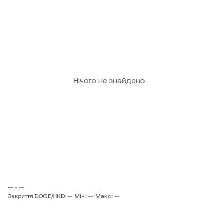
Нічого не знайдено
-- ~ --
Закриття DOGE/HKD: --
Мін.: --
Макс.: --