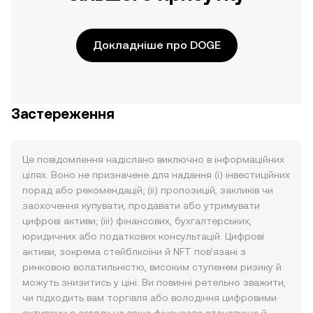
Докладніше про DOGE
Застереження
Це повідомлення надіслано виключно в інформаційних
цілях. Воно не призначене для надання (i) інвестиційних
порад або рекомендацій; (ii) пропозицій, закликів чи
заохочення купувати, продавати або утримувати
цифрові активи; (iii) фінансових, бухгалтерських,
юридичних або податкових консультацій. Цифрові
активи, зокрема стейблкоїни й NFT пов’язані з
ринковою волатильністю, високим ступенем ризику й
можуть знизитись у ціні. Ви повинні ретельно зважити,
чи підходить вам торгівля або володіння цифровими