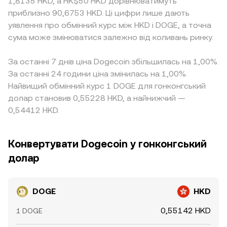
1,8135 HKD, а HK$50 HKD дорівнюватимуть
приблизно 90,6753 HKD. Ці цифри лише дають
уявлення про обмінний курс між HKD і DOGE, а точна
сума може змінюватися залежно від коливань ринку.
За останні 7 днів ціна Dogecoin збільшилась на 1,00%.
За останні 24 години ціна змінилась на 1,00%.
Найвищий обмінний курс 1 DOGE для гонконгський
долар становив 0,55228 HKD, а найнижчий —
0,54412 HKD.
Конвертувати Dogecoin у гонконгський
долар
DOGE
HKD
0,55142 HKD
1 DOGE