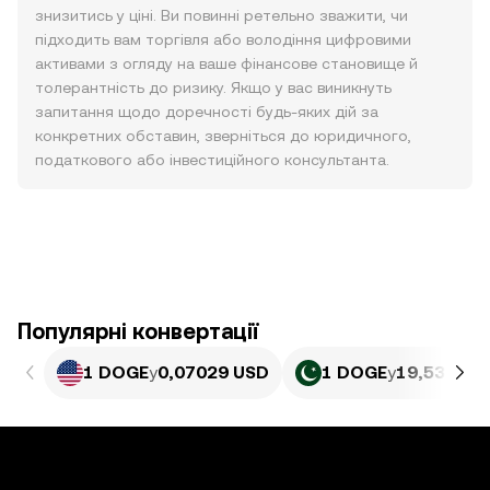
знизитись у ціні. Ви повинні ретельно зважити, чи
підходить вам торгівля або володіння цифровими
активами з огляду на ваше фінансове становище й
толерантність до ризику. Якщо у вас виникнуть
запитання щодо доречності будь-яких дій за
конкретних обставин, зверніться до юридичного,
податкового або інвестиційного консультанта.
Популярні конвертації
1 DOGE
у
0,07029 USD
1 DOGE
у
19,53 PKR