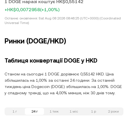
1 DOGE наразі коштує HK$0,55142
+HK$0,0072958
(+1,00%)
Останнє оновлення:
Sat Aug 08 2026 08:46:25 (UTC+0000) (Coordinated
Universal Time)
Ринки (DOGE/HKD)
Таблиця конвертації DOGE у HKD
Станом на сьогодні 1 DOGE дорівнює 0,55142 HKD. Ціна
збільшилась на 1,00% за останні 24 години. За останній
тиждень ціна Dogecoin (DOGE) збільшилась на 1,00%. DOGE
у спадному тренді, що на 4,00% менше, ніж 30 днів тому.
1 г
24 г
1 тиж
1 міс
1 р
2 роки