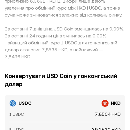
приблизно 6,3691 HKD. Ці цифри лише дають
уявлення про обмінний курс між HKD і USDC, а точна
сума може змінюватися залежно від коливань ринку.
За останні 7 днів ціна USD Coin зменшилась на 0,00%.
За останні 24 години ціна змінилась на 0,00%.
Найвищий обмінний курс 1 USDC для гонконгський
долар становив 7,8535 HKD, а найнижчий —
7,8496 HKD.
Конвертувати USD Coin у гонконгський
долар
USDC
HKD
7,8504 HKD
1 USDC
39,2520 HKD
5 USDC