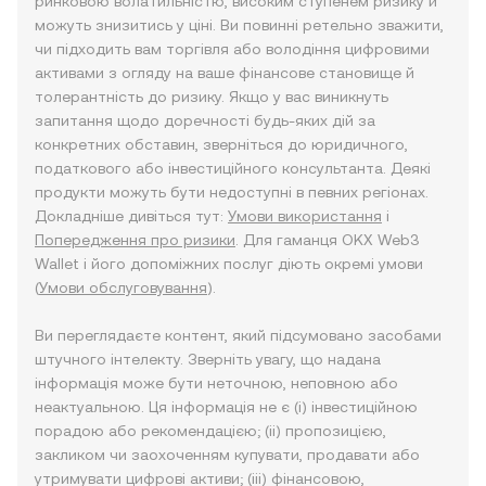
ринковою волатильністю, високим ступенем ризику й
можуть знизитись у ціні. Ви повинні ретельно зважити,
чи підходить вам торгівля або володіння цифровими
активами з огляду на ваше фінансове становище й
толерантність до ризику. Якщо у вас виникнуть
запитання щодо доречності будь-яких дій за
конкретних обставин, зверніться до юридичного,
податкового або інвестиційного консультанта. Деякі
продукти можуть бути недоступні в певних регіонах.
Докладніше дивіться тут:
Умови використання
і
Попередження про ризики
. Для гаманця OKX Web3
Wallet і його допоміжних послуг діють окремі умови
(
Умови обслуговування
).
Ви переглядаєте контент, який підсумовано засобами
штучного інтелекту. Зверніть увагу, що надана
інформація може бути неточною, неповною або
неактуальною. Ця інформація не є (i) інвестиційною
порадою або рекомендацією; (ii) пропозицією,
закликом чи заохоченням купувати, продавати або
утримувати цифрові активи; (iii) фінансовою,