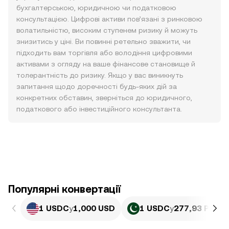
бухгалтерською, юридичною чи податковою
консультацією. Цифрові активи пов’язані з ринковою
волатильністю, високим ступенем ризику й можуть
знизитись у ціні. Ви повинні ретельно зважити, чи
підходить вам торгівля або володіння цифровими
активами з огляду на ваше фінансове становище й
толерантність до ризику. Якщо у вас виникнуть
запитання щодо доречності будь-яких дій за
конкретних обставин, зверніться до юридичного,
податкового або інвестиційного консультанта.
Популярні конвертації
1 USDC
у
1,000 USD
1 USDC
у
277,93 PKR