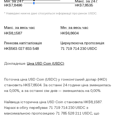
Мін. за 24 г
Макс. за 24 г
HK$7,8496
HK$7,8535
* Наведені нижче дані стосуються інформації про ринок
USDC
.
Макс. за весь час
Мін. за весь час
HK$8,1587
HK$6,8604
Ринкова капіталізація
Циркулююча пропозиція
HK$563 027 833 548
71 719 714 230 USDC
Докладніше:
Ціна
USD Coin
(
USDC
)
Поточна ціна
USD Coin
(
USDC
) у
гонконгський долар
(
HKD
)
становить
HK$7,8504
. За останні 24 години ціна
зменшилась
на
0,00%
, а за останні сім днів —
зменшилась
на
0,00%
.
Найвища історична ціна
USD Coin
становила
HK$8,1587
.
Наразі в обігу перебуває
71 719 714 230 USDC
з
максимальною пропозицією
71 785 528 211 USDC
, що