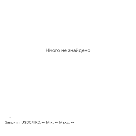
Нічого не знайдено
-- ~ --
Закриття USDC/HKD: --
Мін.: --
Макс.: --