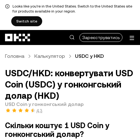
Looks like you're in the United States. Switch to the United States site
for products available in your region.
Switch site
Перейти до основного вмісту
Зареєструватись
Головна
Калькулятор
USDC у HKD
USDC/HKD: конвертувати USD
Coin (USDC) у гонконгський
долар (HKD)
USD Coin у гонконгський долар
4,3
Скільки коштує 1 USD Coin у
гонконгський долар?