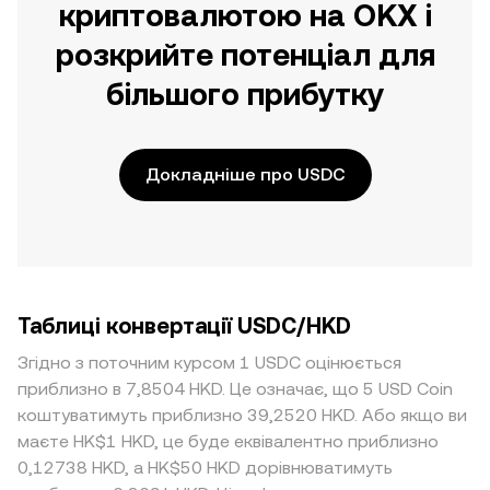
криптовалютою на OKX і
розкрийте потенціал для
більшого прибутку
Докладніше про USDC
Таблиці конвертації USDC/HKD
Згідно з поточним курсом 1 USDC оцінюється
приблизно в 7,8504 HKD. Це означає, що 5 USD Coin
коштуватимуть приблизно 39,2520 HKD. Або якщо ви
маєте HK$1 HKD, це буде еквівалентно приблизно
0,12738 HKD, а HK$50 HKD дорівнюватимуть