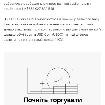
забезпечує розбавлену ринкову капіталізацію на рівні
приблизно
HK$563 027 833 548
.
Ціна
USD Coin
в
HKD
оновлюється в режимі реального часу.
Також ви можете побачити конвертації з
гонконгський
долар
в інші популярні криптовалюти, що дає змогу легко й
швидко обмінювати
USD Coin
(
USDC
) та інші цифрові
валюти на
гонконгський долар
(
HKD
).
Почніть торгувати