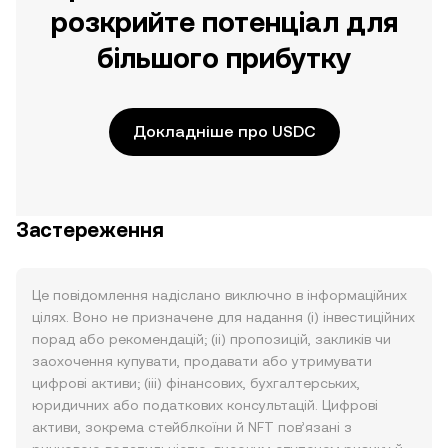
розкрийте потенціал для
більшого прибутку
Докладніше про USDC
Застереження
Це повідомлення надіслано виключно в інформаційних
цілях. Воно не призначене для надання (i) інвестиційних
порад або рекомендацій; (ii) пропозицій, закликів чи
заохочення купувати, продавати або утримувати
цифрові активи; (iii) фінансових, бухгалтерських,
юридичних або податкових консультацій. Цифрові
активи, зокрема стейблкоїни й NFT пов’язані з