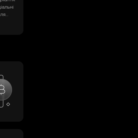
іальні
для
е