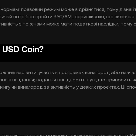
нормам: правовий режим може відрізнятися, тому дізнай
азвичай потрібно пройти KYC/AML верифікацію, що включає
ивність з токенами може мати податкові наслідки, тому с
льно. Дотримуйтеся прозорих процедур платформи та
 USD Coin?
жливі варіанти: участь в програмах винагород або навча
ані завдання; надання ліквідності в пулі, що приносить 
кінгу чи винагород за активність у деяких проєктах. Ці сп
чно з ризиком втрат через волатильність еквівалентів, смар
кенів — це реальні ризики, але їх можна мінімізувати. В