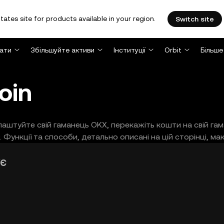
tates site for products available in your region.
Switch site
ати
Збільшуйте активи
Інституції
Orbit
Більше
oin
алаштуйте свій гаманець OKX, перекажіть кошти на свій г
Функції та способи, детально описані на цій сторінці, ма
ує