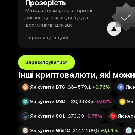
Прозорість
Ми гарантуємо, що історичні
ринкові дані завжди будуть
доступними для вас.
Переглянути дані
Зареєструватися
Інші криптовалюти, які мож
Як купити BTC
$64 579,1
+0,76%
Як 
Як купити USDT
$0,99885
-0,02%
Як
Як купити SOL
$73,39
-0,75%
Як куп
Як купити WBTC
$111 160,5
+0,14%