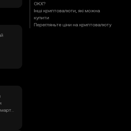
OKХ?
Інші криптовалюти, які можна
купити
Перегляньте ціни на криптовалюту
ий
 вашому
я
и
смарт-