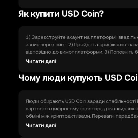
блокчейн-екосистемі, що вирішує проблему вели
Як купити USD Coin?
1) Зареєструйте акаунт на платформі: введіть 
запис через лист. 2) Пройдіть верифікацію: за
відповідно до вимог платформи. 3) Поповніть 
наприклад банківський переказ або картку, і пе
Читати далі
активів, вкажіть суму та натисніть купити. 5) 
гаманці на платформі.
Чому люди купують USD Coi
Люди обирають USD Coin заради стабільності 
вартості в цифровому просторі, для швидких п
обміні між криптоактивами. Переваги: передбачу
контрактами. Обмеження: це не гарантія прибу
Читати далі
інфраструктури блокчейну, і потребує розумінн