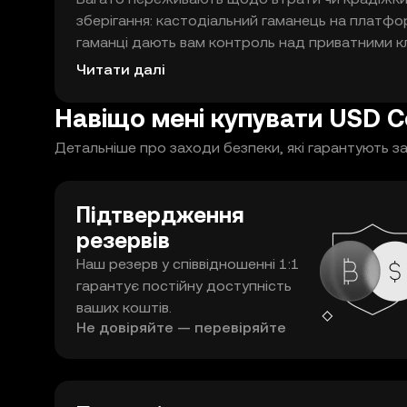
зберігання: кастодіальний гаманець на платфо
гаманці дають вам контроль над приватними кл
щоденного використання; холодні гаманці збе
Читати далі
зберігання. Практики безпеки: зробіть резервні 
підтвердження резервів платформи, щоб відчу
Навіщо мені купувати USD C
Детальніше про заходи безпеки, які гарантують за
Підтвердження
резервів
Наш резерв у співвідношенні 1:1
гарантує постійну доступність
ваших коштів.
Не довіряйте — перевіряйте