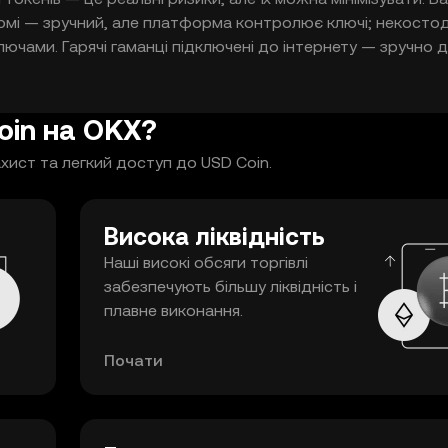
рмі — зручний, але платформа контролює ключі; некостод
ючами. Гарячі гаманці підключені до інтернету — зручно 
рігають ключі офлайн — безпечніше для довгострокового
копії фрази відновлення, зберігайте її офлайн і перевіряйт
вати більший контроль над активами.
oin на OKХ?
хист та легкий доступ до USD Coin.
Висока ліквідність
Наші високі обсяги торгівлі
забезпечують більшу ліквідність і
плавне виконання.
Почати