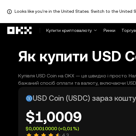
Looks like you're in the United States. Switch to the United S
Перейти до основного вмісту
Купити криптовалюту
Ринки
Торгув
Як купити USD C
Купівля USD Coin на OKX — це швидко і просто. Н
бажаний спосіб оплати та валюту, включаючи USD. 
USD Coin (USDC) зараз кошт
$1,0009
$0,00010000
(+0,01%)
4,3