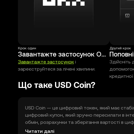
Крок один
Другий крок
Завантажте застосунок OKX
Поповні
Завантажте застосунок
і
Здійсніть 
зареєструйтеся за лічені хвилини.
допомогою
кредитної 
Що таке USD Coin?
USD Coin — це цифровий токен, який має стабіль
цифровий купон, який зручно пересилати в інте
обмін, розрахунки та зберігання вартості в ци
криптотокенів. Простими словами: це інструме
Читати далі