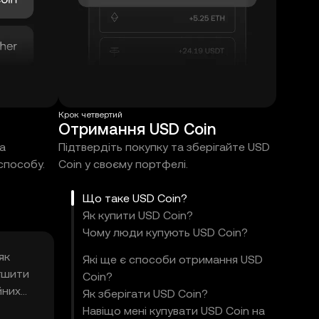
Крок четвертий
Отримання USD Coin
за
Підтвердіть покупку та зберігайте USD
способу.
Coin у своєму портфелі.
Що таке USD Coin?
Як купити USD Coin?
Чому люди купують USD Coin?
як
Які ще є способи отримання USD
егшити
Coin?
йних
Як зберігати USD Coin?
Навіщо мені купувати USD Coin на