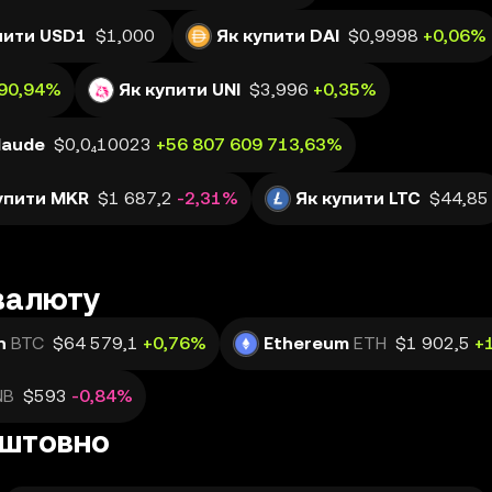
пити USD1
$1,000
Як купити DAI
$0,9998
+0,06%
190,94%
Як купити UNI
$3,996
+0,35%
laude
$0,0₄10023
+56 807 609 713,63%
упити MKR
$1 687,2
-2,31%
Як купити LTC
$44,85
овалюту
n
BTC
$64 579,1
+0,76%
Ethereum
ETH
$1 902,5
+
NB
$593
-0,84%
оштовно