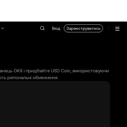
Вхід
Зареєструватись
аманець OKX і придбайте USD Coin, використовуючи
ють регіональні обмеження.