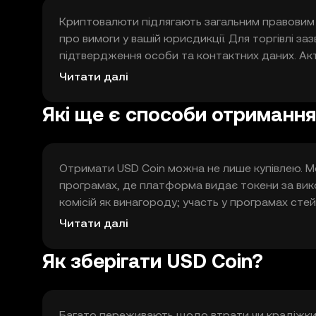
Криптовалюти підлягають загальним правовим 
про вимоги у вашій юрисдикції. Для торгівлі з
підтвердження особи та контактних даних. Акт
ознайомитися з відповідними правилами лока
Читати далі
зберігайте документи для звітності.
Які ще є способи отримання
Отримати USD Coin можна не лише купівлею. Мо
програмах, де платформа видає токени за викон
комісій як винагороду; участь у програмах стей
вимагають часу, знань і уваги до ризиків, вклю
Читати далі
контрактів або умов платформи.
Як зберігати USD Coin?
Багато переживають щодо втрати чи крадіжки то