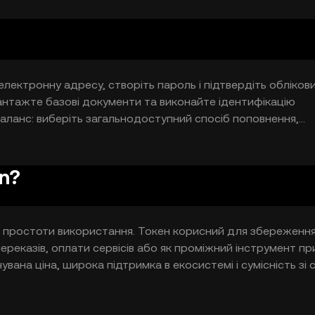
кої нестабільності ціни інших токенів.
електронну адресу, створіть пароль і підтвердіть обліков
вантажте базові документи та виконайте ідентифікацію
баланс: виберіть загальнодоступний спосіб поповнення,
рекажіть кошти на рахунок. 4) Знайдіть USD Coin в списку
Підтвердіть угоду і перевірте, що токени відображаються у
n?
і простоти використання. Токен корисний для збереженн
ереказів, оплати сервісів або як проміжний інструмент пр
вана ціна, широка підтримка в екосистемі і сумісність зі 
тку, залежить від контексту платформи та загальної
я базових ризиків цифрових активів.