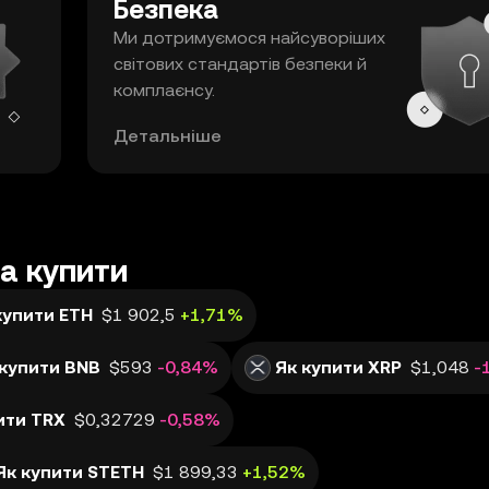
Безпека
Ми дотримуємося найсуворіших
світових стандартів безпеки й
комплаєнсу.
Детальніше
на купити
купити ETH
$1 902,5
+1,71%
 купити BNB
$593
-0,84%
Як купити XRP
$1,048
-
ити TRX
$0,32729
-0,58%
Як купити STETH
$1 899,33
+1,52%