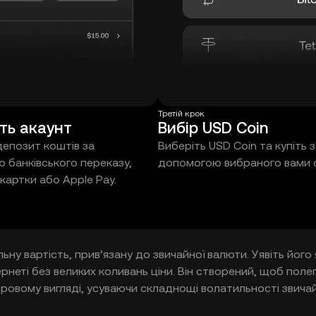
Третій крок
ть акаунт
Вибір USD Coin
депозит коштів за
Виберіть USD Coin та купіть 
 банківського переказу,
допомогою вибраного вами 
картки або Apple Pay.
ну вартість, прив’язану до звичайної валюти. Уявіть його 
рнеті без великих коливань ціни. Він створений, щоб пол
фровому вигляді, усуваючи складнощі волатильності звича
нт для швидких, передбачуваних платежів і переказів в