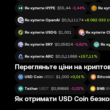
Як купити HYPE
$55,44
-3,44%
Як ку
Як купити OpenAI
$0,0₄11174
+6 062 033 
Як купити USDG
$1,001
Як купити C
Як купити SKY
$0,05624
-0,82%
Як к
Як купити ARC
$0,0₄11686
+157,11%
Перегляньте ціни на крипт
USD Coin
USDC
$1,000
+0,01%
Bitcoi
Tether
USDT
$0,99885
-0,02%
BNB
B
Як отримати USD Coin безк