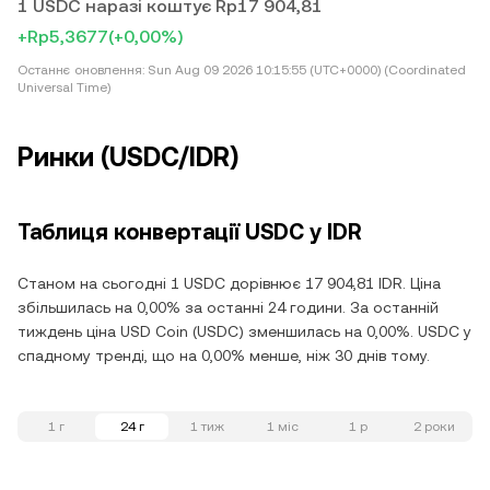
1 USDC наразі коштує Rp17 904,81
+Rp5,3677
(+0,00%)
Останнє оновлення:
Sun Aug 09 2026 10:15:55 (UTC+0000) (Coordinated
Universal Time)
Ринки (USDC/IDR)
Таблиця конвертації USDC у IDR
Станом на сьогодні 1 USDC дорівнює 17 904,81 IDR. Ціна
збільшилась на 0,00% за останні 24 години. За останній
тиждень ціна USD Coin (USDC) зменшилась на 0,00%. USDC у
спадному тренді, що на 0,00% менше, ніж 30 днів тому.
1 г
24 г
1 тиж
1 міс
1 р
2 роки