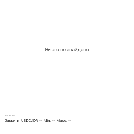
Нічого не знайдено
-- ~ --
Закриття USDC/IDR: --
Мін.: --
Макс.: --