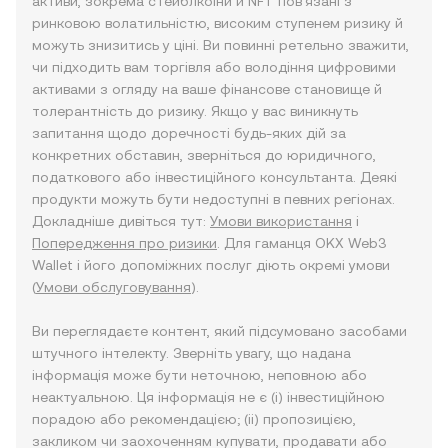
активи, зокрема стейблкоїни й NFT пов’язані з
ринковою волатильністю, високим ступенем ризику й
можуть знизитись у ціні. Ви повинні ретельно зважити,
чи підходить вам торгівля або володіння цифровими
активами з огляду на ваше фінансове становище й
толерантність до ризику. Якщо у вас виникнуть
запитання щодо доречності будь-яких дій за
конкретних обставин, зверніться до юридичного,
податкового або інвестиційного консультанта. Деякі
продукти можуть бути недоступні в певних регіонах.
Докладніше дивіться тут:
Умови використання
і
Попередження про ризики
. Для гаманця OKX Web3
Wallet і його допоміжних послуг діють окремі умови
(
Умови обслуговування
).
Ви переглядаєте контент, який підсумовано засобами
штучного інтелекту. Зверніть увагу, що надана
інформація може бути неточною, неповною або
неактуальною. Ця інформація не є (i) інвестиційною
порадою або рекомендацією; (ii) пропозицією,
закликом чи заохоченням купувати, продавати або