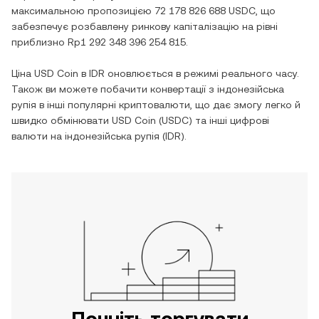
максимальною пропозицією
72 178 826 688 USDC
, що
забезпечує розбавлену ринкову капіталізацію на рівні
приблизно
Rp1 292 348 396 254 815
.
Ціна
USD Coin
в
IDR
оновлюється в режимі реального часу.
Також ви можете побачити конвертації з
індонезійська
рупія
в інші популярні криптовалюти, що дає змогу легко й
швидко обмінювати
USD Coin
(
USDC
) та інші цифрові
валюти на
індонезійська рупія
(
IDR
).