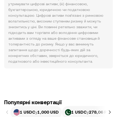
утримувати цифрові активи; (iii) фінансовою,
бухгалтерською, юридичною чи податковою
консультацією. Цифрові активи пов’язані з ринковою
волатильністю, високим ступенем ризику й можуть
знизитись у ціні. Ви повинні ретельно зважити, чи
підходить вам торгівля або володіння цифровими
активами з огляду на ваше фінансове становище й
толерантність до ризику. Якщо у вас виникнуть
запитання щодо доречності будь-яких дій за
конкретних обставин, зверніться до юридичного,
податкового або інвестиційного консультанта.
Популярні конвертації
1 USDC
у
1,000 USD
1 USDC
у
278,06 PKR