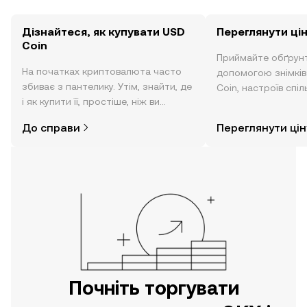
Дізнайтеся, як купувати USD
Переглянути цін
Coin
Приймайте обґрунт
На початках криптовалюта часто
допомогою знімків 
збиває з пантелику. Утім, знайти, де
Coin, настроїв спіл
і як купити її, простіше, ніж ви
тощо в режимі реа
думаєте. Розпочніть свою подорож
До справи
Переглянути цін
за допомогою застосунку OKX для
мобільних пристроїв або
безпосередньо на цьому вебсайті.
Почніть торгувати