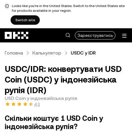
Looks like you're in the United States. Switch to the United States site
for products available in your region.
Switch site
Перейти до основного вмісту
Зареєструватись
Головна
Калькулятор
USDC у IDR
USDC/IDR: конвертувати USD
Coin (USDC) у індонезійська
рупія (IDR)
USD Coin у індонезійська рупія
4,3
Скільки коштує 1 USD Coin у
індонезійська рупія?