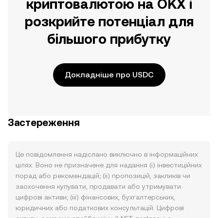
криптовалютою на OKX і
розкрийте потенціал для
більшого прибутку
Докладніше про USDC
Застереження
Це повідомлення надіслано виключно в інформаційних
цілях. Воно не призначене для надання (i) інвестиційних
порад або рекомендацій; (ii) пропозицій, закликів чи
заохочення купувати, продавати або утримувати
цифрові активи; (iii) фінансових, бухгалтерських,
юридичних або податкових консультацій. Цифрові