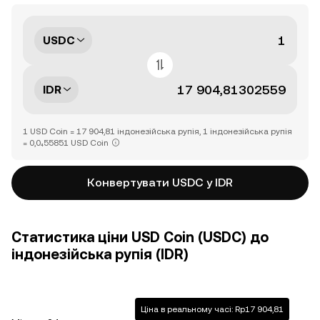
USDC
IDR
1 USD Coin = 17 904,81 індонезійська рупія, 1 індонезійська рупія
= 0,0₄55851 USD Coin
Конвертувати USDC у IDR
Статистика ціни USD Coin (USDC) до
індонезійська рупія (IDR)
Ціна в реальному часі: Rp17 904,81