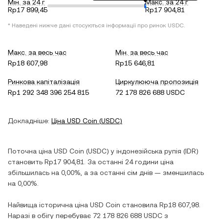
Мін. за 24 г
Макс. за 24 г
Rp17 899,45
Rp17 904,81
* Наведені нижче дані стосуються інформації про ринок
USDC
.
Макс. за весь час
Мін. за весь час
Rp18 607,98
Rp15 646,81
Ринкова капіталізація
Циркулююча пропозиція
Rp1 292 348 396 254 815
72 178 826 688 USDC
Докладніше:
Ціна
USD Coin
(
USDC
)
Поточна ціна
USD Coin
(
USDC
) у
індонезійська рупія
(
IDR
)
становить
Rp17 904,81
. За останні 24 години ціна
збільшилась
на
0,00%
, а за останні сім днів —
зменшилась
на
0,00%
.
Найвища історична ціна
USD Coin
становила
Rp18 607,98
.
Наразі в обігу перебуває
72 178 826 688 USDC
з