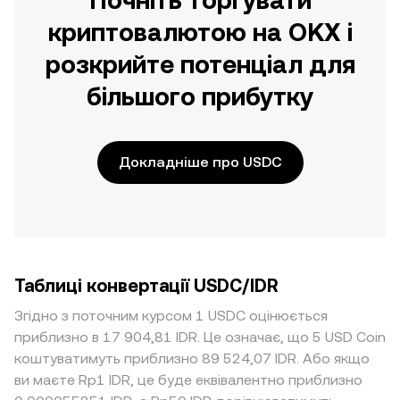
Почніть торгувати
криптовалютою на OKX і
розкрийте потенціал для
більшого прибутку
Докладніше про USDC
Таблиці конвертації USDC/IDR
Згідно з поточним курсом 1 USDC оцінюється
приблизно в 17 904,81 IDR. Це означає, що 5 USD Coin
коштуватимуть приблизно 89 524,07 IDR. Або якщо
ви маєте Rp1 IDR, це буде еквівалентно приблизно