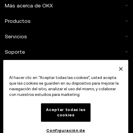
Más acerca de OKX
Productos
Servicios
Soporte
Comprar criptos
Al hacer clic en “Aceptar todas las cookies”, usted acepta
Calculadora de criptomonedas
que las cookies se guarden en su dispositivo para mejorar la
navegación del sitio, analizar el uso del mismo, y colaborar
con nuestros estudios para marketing.
Haz trading
Aceptar todas las
cookies
Configuración de