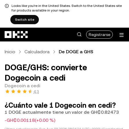
Looks like you're in the United States. Switch to the United States site
for products available in your region.
Switch site
Saltar al contenido principal
Registrarse
Inicio
Calculadora
De DOGE a GHS
DOGE/GHS: convierte
Dogecoin a cedi
Dogecoin a cedi
4.3
¿Cuánto vale 1 Dogecoin en cedi?
1 DOGE actualmente tiene un valor de GH₵0.82473
-GH₵0.00118
(+0.00 %)