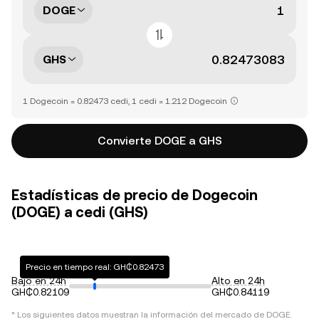
DOGE
GHS
1 Dogecoin = 0.82473 cedi, 1 cedi = 1.212 Dogecoin
Convierte DOGE a GHS
Estadísticas de precio de Dogecoin
(DOGE) a cedi (GHS)
Precio en tiempo real: GH₵0.82473
Bajo en 24h
Alto en 24h
GH₵0.82109
GH₵0.84119
* Los siguientes datos muestran la información del mercado de
DOGE
.