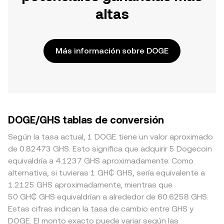
altas
Más información sobre DOGE
DOGE/GHS tablas de conversión
Según la tasa actual, 1 DOGE tiene un valor aproximado
de 0.82473 GHS. Esto significa que adquirir 5 Dogecoin
equivaldría a 4.1237 GHS aproximadamente. Como
alternativa, si tuvieras 1 GH₵ GHS, sería equivalente a
1.2125 GHS aproximadamente, mientras que
50 GH₵ GHS equivaldrían a alrededor de 60.6258 GHS.
Estas cifras indican la tasa de cambio entre GHS y
DOGE. El monto exacto puede variar según las