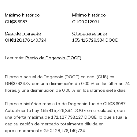
Máximo histórico
Mínimo histórico
GH₵8.6987
GH₵0.012931
Cap. del mercado
Oferta circulante
GH₵128,176,140,724
155,415,726,384 DOGE
Leer más:
Precio de
Dogecoin
(
DOGE
)
El precio actual de
Dogecoin
(
DOGE
) en
cedi
(
GHS
) es
GH₵0.82473
, con
una disminución
de
0.00 %
en las últimas 24
horas, y
una disminución
de
0.00 %
en los últimos siete días.
El precio histórico más alto de
Dogecoin
fue de
GH₵8.6987
.
Actualmente hay
155,415,726,384 DOGE
en circulación, con
una oferta máxima de
171,127,733,127 DOGE
, lo que sitúa la
capitalización de mercado totalmente diluida en
aproximadamente
GH₵128,176,140,724
.