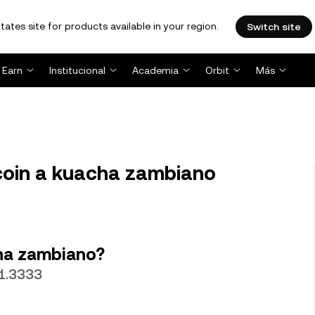
tates site for products available in your region.
Switch site
Earn
Institucional
Academia
Orbit
Más
oin a kuacha zambiano
ha zambiano?
K1.3333