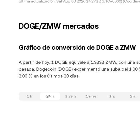
Última actualización:
Sat Aug 08 2026 14:27:12 (UTC+0000) (Coordina
DOGE/ZMW mercados
Gráfico de conversión de DOGE a ZMW
A partir de hoy, 1 DOGE equivale a 1.3333 ZMW, con una su
pasada, Dogecoin (DOGE) experimentó una suba del 1.00 %
3.00 % en los últimos 30 días.
1 h
24 h
1 sem
1 mes
1 a
2 a