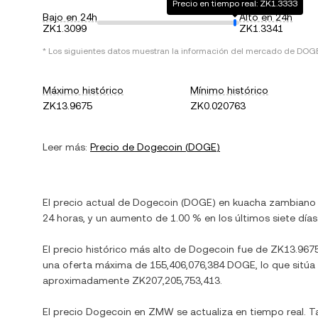
Precio en tiempo real: ZK1.3333
Bajo en 24h
Alto en 24h
ZK1.3099
ZK1.3341
* Los siguientes datos muestran la información del mercado de
DOG
Máximo histórico
Mínimo histórico
ZK13.9675
ZK0.020763
Leer más:
Precio de
Dogecoin
(
DOGE
)
El precio actual de
Dogecoin
(
DOGE
) en
kuacha zambiano
24 horas, y
un aumento
de
1.00 %
en los últimos siete días
El precio histórico más alto de
Dogecoin
fue de
ZK13.967
una oferta máxima de
155,406,076,384 DOGE
, lo que sitú
aproximadamente
ZK207,205,753,413
.
El precio
Dogecoin
en
ZMW
se actualiza en tiempo real. 