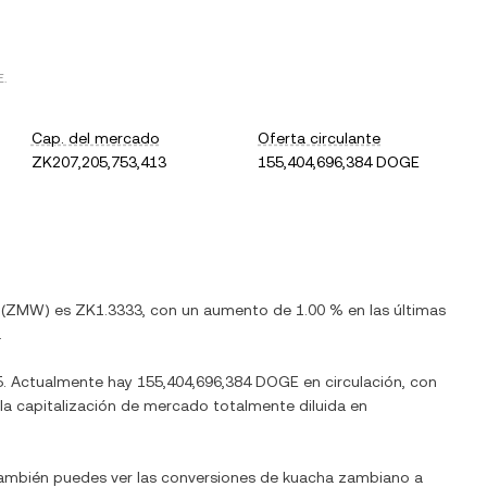
E
.
Cap. del mercado
Oferta circulante
ZK207,205,753,413
155,404,696,384 DOGE
(
ZMW
) es
ZK1.3333
, con
un aumento
de
1.00 %
en las últimas
.
5
. Actualmente hay
155,404,696,384 DOGE
en circulación, con
a la capitalización de mercado totalmente diluida en
También puedes ver las conversiones de
kuacha zambiano
a