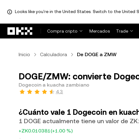
Looks like you're in the United States. Switch to the United S
Saltar al contenido principal
Compra cripto
Mercados
Trade
Inicio
Calculadora
De DOGE a ZMW
DOGE/ZMW: convierte Dogec
Dogecoin a kuacha zambiano
4.3
¿Cuánto vale 1 Dogecoin en kuac
1 DOGE actualmente tiene un valor de Z
+ZK0.010381
(+1.00 %)