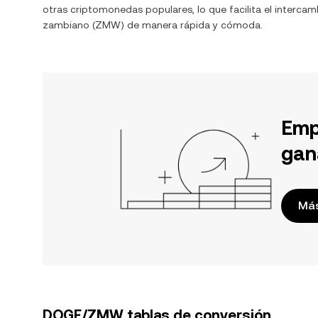
otras criptomonedas populares, lo que facilita el interca
zambiano
(
ZMW
) de manera rápida y cómoda.
Emp
gan
Más
DOGE/ZMW tablas de conversión