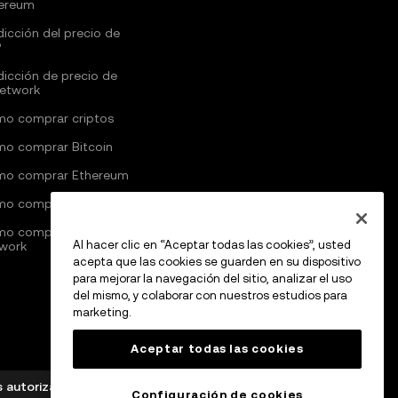
ereum
dicción del precio de
P
dicción de precio de
Network
o comprar criptos
o comprar Bitcoin
o comprar Ethereum
o comprar Solana
o comprar Pi
Al hacer clic en “Aceptar todas las cookies”, usted
work
acepta que las cookies se guarden en su dispositivo
para mejorar la navegación del sitio, analizar el uso
del mismo, y colaborar con nuestros estudios para
marketing.
Aceptar todas las cookies
s autorizada como proveedor de servicios de
Configuración de cookies