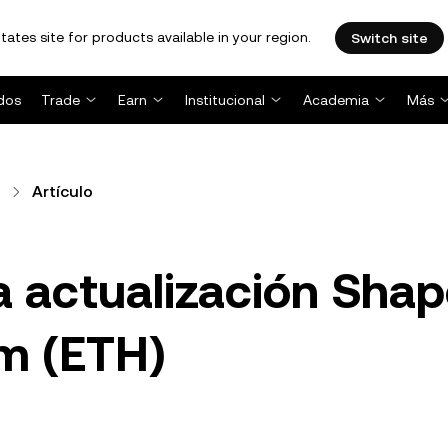
tates site for products available in your region.
Switch site
dos
Trade
Earn
Institucional
Academia
Más
Artículo
 actualización Shap
um (ETH)