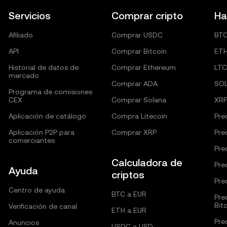
Servicios
Comprar cripto
Ha
Afiliado
Comprar USDC
BT
API
Comprar Bitcoin
ET
Historial de datos de
Comprar Ethereum
LTC
mercado
Comprar ADA
SO
Programa de comisiones
CEX
Comprar Solana
XR
Aplicación de catálogo
Compra Litecoin
Pre
Aplicación P2P para
Comprar XRP
Pre
comerciantes
Pre
Calculadora de
Pre
Ayuda
criptos
Pre
Centro de ayuda
BTC a EUR
Pre
Bit
Verificación de canal
ETH a EUR
Pre
Anuncios
USDC a USD