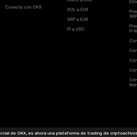
Eth
Conecta con OKX
SOL a EUR
Pre
XR
XRP a EUR
Pre
PI a USD
Pi 
Cóm
Cóm
Cóm
Cóm
Cóm
Net
cial de OKX, es ahora una plataforma de trading de criptoactivo