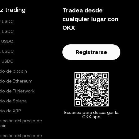
z trading
Tradea desde
cualquier lugar con
C USDC
OKX
H USDC
 USDC
L USDC
Registrarse
P USDC
cio de bitcoin
cio de Ethereum
cio de Pi Network
cio de Solana
cio de XRP
Escanea para descargar la
OKX app
dicción del precio de
coin
dicción del precio de