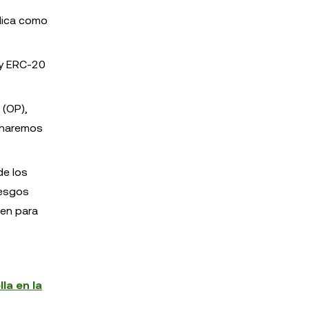
ndica como
 y ERC-20
 (OP),
o haremos
de los
iesgos
gen para
la en la