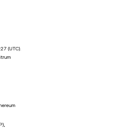
:27 (UTC).
itrum
thereum
P),