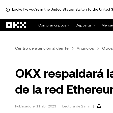
Looks like you're in the United States. Switch to the United S
Pasar al contenido principal
Comprar criptos
Depositar
Merca
Centro de atención al cliente
Anuncios
Otros
OKX respaldará la
de la red Ethere
Publicado el 11 abr 2023
Lectura de 2 min