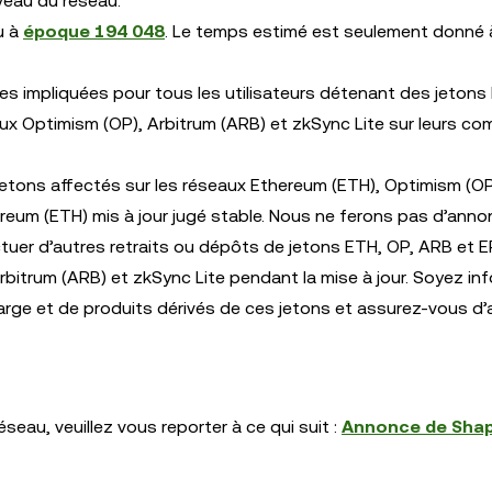
veau du réseau.
u à
époque 194 048
. Le temps estimé est seulement donné à
s impliquées pour tous les utilisateurs détenant des jetons
x Optimism (OP), Arbitrum (ARB) et zkSync Lite sur leurs c
 jetons affectés sur les réseaux Ethereum (ETH), Optimism (OP
ereum (ETH) mis à jour jugé stable. Nous ne ferons pas d’anno
ectuer d’autres retraits ou dépôts de jetons ETH, OP, ARB et 
bitrum (ARB) et zkSync Lite pendant la mise à jour. Soyez in
arge et de produits dérivés de ces jetons et assurez-vous d
seau, veuillez vous reporter à ce qui suit :
Annonce de Shap