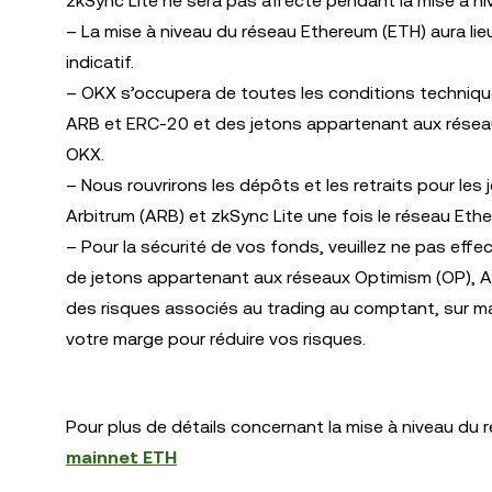
zkSync Lite ne sera pas affecté pendant la mise à ni
– La mise à niveau du réseau Ethereum (ETH) aura lie
indicatif.
– OKX s’occupera de toutes les conditions technique
ARB et ERC-20 et des jetons appartenant aux réseau
OKX.
– Nous rouvrirons les dépôts et les retraits pour les
Arbitrum (ARB) et zkSync Lite une fois le réseau Eth
– Pour la sécurité de vos fonds, veuillez ne pas eff
de jetons appartenant aux réseaux Optimism (OP), Ar
des risques associés au trading au comptant, sur m
votre marge pour réduire vos risques.
Pour plus de détails concernant la mise à niveau du ré
mainnet ETH