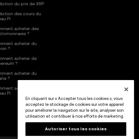
diction du prix de XRP
diction des cours du
eau Pi
ment acheter des
ptomonnaies ?
ment acheter du
coin ?
ment acheter de
thereum ?
ment acheter du
ana ?
ment acheter du
eau Pi
En cliquant sur « Accepter tous les cookies », vous
acceptez le stockage de cookies sur votre appareil
pour améliorer la navigation sur le site, analyser son
utilisation et contribuer à nos efforts de marketing.
Autoriser tous les cookies