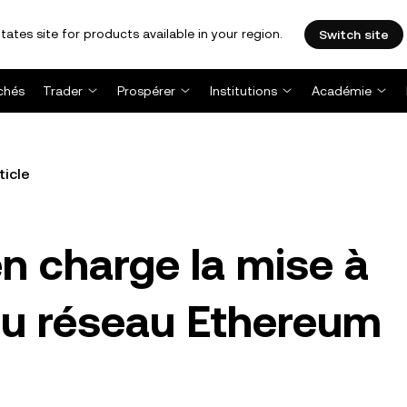
tates site for products available in your region.
Switch site
chés
Trader
Prospérer
Institutions
Académie
ticle
n charge la mise à
du réseau Ethereum