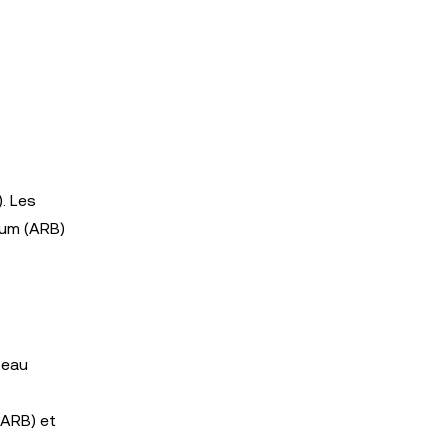
. Les
rum (ARB)
seau
(ARB) et