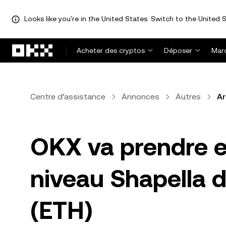
Looks like you're in the United States. Switch to the United S
Aller au contenu principal
Acheter des cryptos
Déposer
Mar
Centre d’assistance
Annonces
Autres
Ar
OKX va prendre e
niveau Shapella 
(ETH)