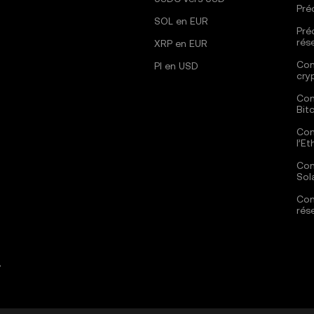
Pré
SOL en EUR
Pré
rés
XRP en EUR
Com
PI en USD
cry
Com
Bit
Com
l’E
Com
Sol
Com
rés