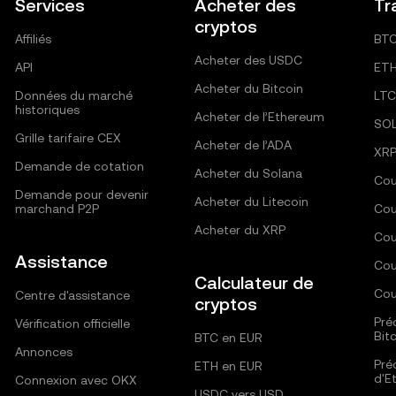
Services
Acheter des
Tr
cryptos
Affiliés
BT
Acheter des USDC
API
ET
Acheter du Bitcoin
Données du marché
LTC
historiques
Acheter de l’Ethereum
SO
Grille tarifaire CEX
Acheter de l’ADA
XR
Demande de cotation
Acheter du Solana
Cou
Demande pour devenir
Acheter du Litecoin
marchand P2P
Cou
Acheter du XRP
Cou
Assistance
Cou
Calculateur de
Cou
Centre d'assistance
cryptos
Pré
Vérification officielle
Bit
BTC en EUR
Annonces
Pré
ETH en EUR
d'E
Connexion avec OKX
USDC vers USD