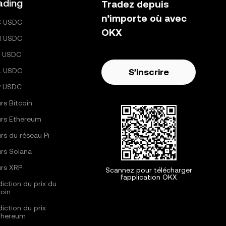
ading
Tradez depuis
n’importe où avec
C USDC
OKX
H USDC
 USDC
L USDC
S’inscrire
P USDC
rs Bitcoin
rs Ethereum
rs du réseau Pi
rs Solana
rs XRP
Scannez pour télécharger
l’application OKX
diction du prix du
coin
diction du prix
thereum