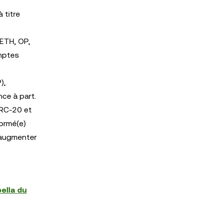
 titre
 ETH, OP,
omptes
),
nce à part.
ERC-20 et
formé(e)
’augmenter
ella du