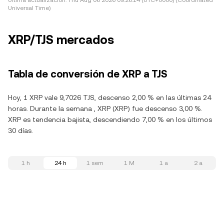
Última actualización:
Thu Aug 06 2026 09:26:14 (UTC+0000) (Coordinated
Universal Time)
XRP/TJS mercados
Tabla de conversión de XRP a TJS
Hoy, 1 XRP vale 9,7026 TJS, descenso 2,00 % en las últimas 24
horas. Durante la semana , XRP (XRP) fue descenso 3,00 %.
XRP es tendencia bajista, descendiendo 7,00 % en los últimos
30 días.
1 h
24 h
1 sem
1 M
1 a
2 a