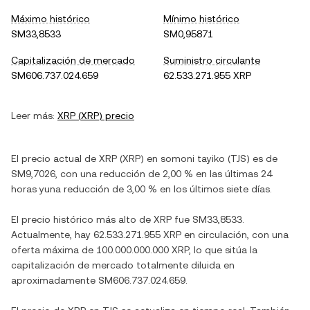
Máximo histórico
Mínimo histórico
SM33,8533
SM0,95871
Capitalización de mercado
Suministro circulante
SM606.737.024.659
62.533.271.955 XRP
Leer más:
XRP
(
XRP
) precio
El precio actual de
XRP
(
XRP
) en
somoni tayiko
(
TJS
) es de
SM9,7026
, con
una reducción
de
2,00 %
en las últimas 24
horas y
una reducción
de
3,00 %
en los últimos siete días.
El precio histórico más alto de
XRP
fue
SM33,8533
.
Actualmente, hay
62.533.271.955 XRP
en circulación, con una
oferta máxima de
100.000.000.000 XRP
, lo que sitúa la
capitalización de mercado totalmente diluida en
aproximadamente
SM606.737.024.659
.