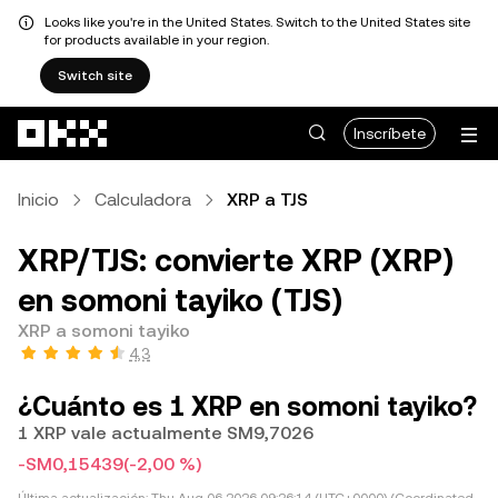
Looks like you're in the United States. Switch to the United States site
for products available in your region.
Switch site
Pasar al contenido principal
Inscríbete
Inicio
Calculadora
XRP a TJS
XRP/TJS: convierte XRP (XRP)
en somoni tayiko (TJS)
XRP a somoni tayiko
4,3
¿Cuánto es 1 XRP en somoni tayiko?
1 XRP vale actualmente SM9,7026
-SM0,15439
(-2,00 %)