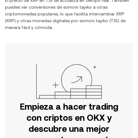
El precio de
XRP
en
TJS
se actualiza en tiempo real. También
puedes ver conversiones de
somoni tayiko
a otras
criptomonedas populares, lo que facilita intercambiar
XRP
(
XRP
) y otras monedas digitales por
somoni tayiko
(
TJS
) de
manera fácil y cómoda.
Empieza a hacer trading
con criptos en OKX y
descubre una mejor