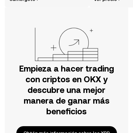
tu aventura en la aplicación móvil de
OKX o aquí mismo en la página web.
Empieza a hacer trading
con criptos en OKX y
descubre una mejor
manera de ganar más
beneficios