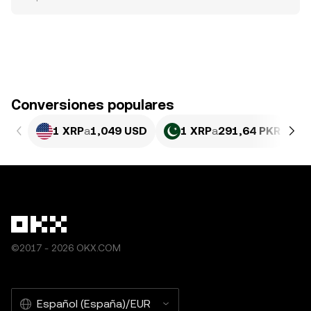
Conversiones populares
1 XRP
a
1,049 USD
1 XRP
a
291,64 PKR
©2017 - 2026 OKX.COM
Español (España)/EUR