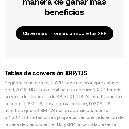
manera de ganar más
beneficios
Obtén más información sobre los XRP
Tablas de conversión XRP/TJS
Según la tasa actual, 1 XRP tiene un valor aproximado
de 9,7026 TJS. Esto significa que adquirir 5 XRP tendría
un valor de alrededor de 48,5131 TJS. Alternativamente,
si tienes 1 SM TJS, sería equivalente a0,10306 TJS,
mientras que 50 SM TJS serían aproximadamente
5,1532 TJS. Estas cifras proporcionan una indicación de
la tasa de cambio entre TJS yXRP, la cantidad exacta