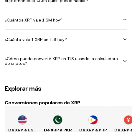
criptomonedas. ¿Con quién puedo hablar?
¿Cuántos XRP vale 1 SM hoy?
¿Cuánto vale 1 XRP en TJS hoy?
¿Cómo puedo convertir XRP en TJS usando la calculadora
de criptos?
Explorar más
Conversiones populares de XRP
De XRP a USD
De XRP a PKR
De XRP a PHP
De XRP 