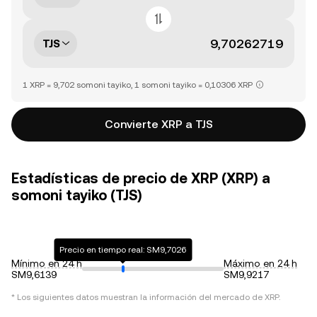
TJS
1 XRP = 9,702 somoni tayiko, 1 somoni tayiko = 0,10306 XRP
Convierte XRP a TJS
Estadísticas de precio de XRP (XRP) a
somoni tayiko (TJS)
Precio en tiempo real: SM9,7026
Mínimo en 24 h
Máximo en 24 h
SM9,6139
SM9,9217
* Los siguientes datos muestran la información del mercado de
XRP
.