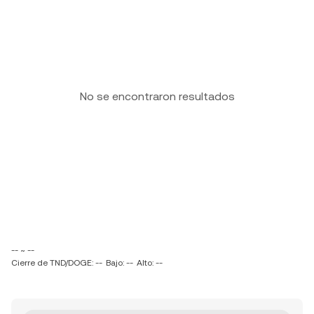
No se encontraron resultados
-- ~ --
Cierre de TND/DOGE: --
Bajo: --
Alto: --