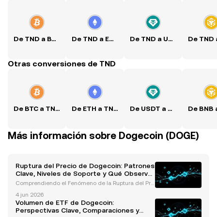
De TND a BTC
De TND a ETH
De TND a USDT
Otras conversiones de TND
De BTC a TND
De ETH a TND
De USDT a TND
Más información sobre Dogecoin (DOGE)
Ruptura del Precio de Dogecoin: Patrones
Clave, Niveles de Soporte y Qué Observar
Ahora
Comprendiendo el Fenómeno de la Ruptura del Pre
cio de Dogecoin Dogecoin, la criptomoneda inspira
4 jun 2026
da en memes, ha captado consistentemente la ate
Volumen de ETF de Dogecoin:
nción de traders e inversores debido a su dinámica
Perspectivas Clave, Comparaciones y
de mer