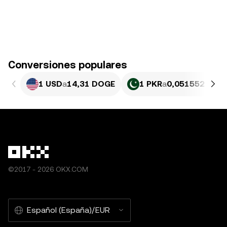
Conversiones populares
1 USD
a
14,31 DOGE
1 PKR
a
0,051552 DOG
©2017 - 2026 OKX.COM
Español (España)/EUR