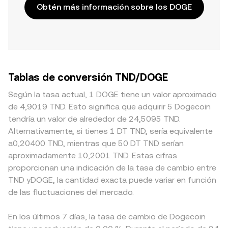
Obtén más información sobre los DOGE
Tablas de conversión TND/DOGE
Según la tasa actual, 1 DOGE tiene un valor aproximado
de 4,9019 TND. Esto significa que adquirir 5 Dogecoin
tendría un valor de alrededor de 24,5095 TND.
Alternativamente, si tienes 1 DT TND, sería equivalente
a0,20400 TND, mientras que 50 DT TND serían
aproximadamente 10,2001 TND. Estas cifras
proporcionan una indicación de la tasa de cambio entre
TND yDOGE, la cantidad exacta puede variar en función
de las fluctuaciones del mercado.
En los últimos 7 días, la tasa de cambio de Dogecoin