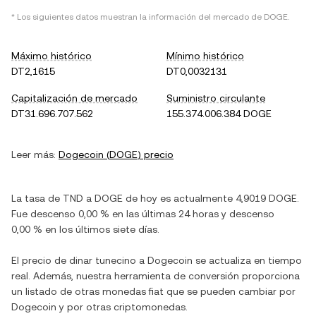
* Los siguientes datos muestran la información del mercado de
DOGE
.
Máximo histórico
Mínimo histórico
DT2,1615
DT0,0032131
Capitalización de mercado
Suministro circulante
DT31.696.707.562
155.374.006.384 DOGE
Leer más:
Dogecoin
(
DOGE
) precio
La tasa de
TND
a
DOGE
de hoy es actualmente
4,9019
DOGE
.
Fue
descenso
0,00 %
en las últimas 24 horas y
descenso
0,00 %
en los últimos siete días.
El precio de
dinar tunecino
a
Dogecoin
se actualiza en tiempo
real. Además, nuestra herramienta de conversión proporciona
un listado de otras monedas fiat que se pueden cambiar por
Dogecoin
y por otras criptomonedas.