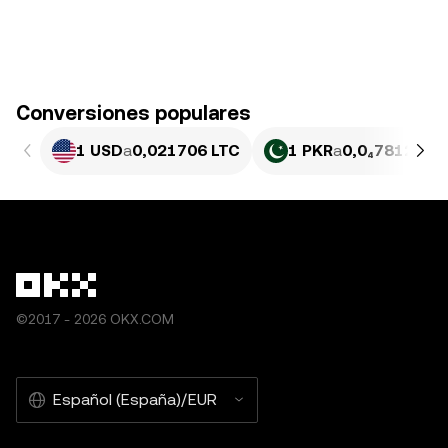
Conversiones populares
1 USD
a
0,021706 LTC
1 PKR
a
0,0₄7812 LTC
©2017 - 2026 OKX.COM
Español (España)/EUR