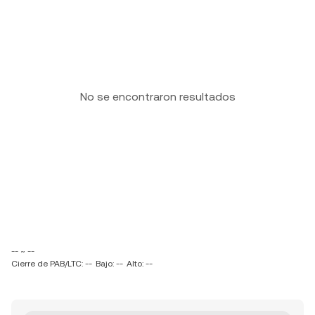
No se encontraron resultados
-- ~ --
Cierre de PAB/LTC: --
Bajo: --
Alto: --