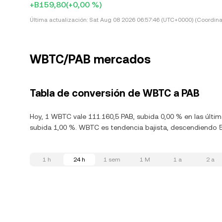
+B159,80
(+0,00 %)
Última actualización:
Sat Aug 08 2026 06:57:46 (UTC+0000) (Coordina
WBTC/PAB mercados
Tabla de conversión de WBTC a PAB
Hoy, 1 WBTC vale 111.160,5 PAB, subida 0,00 % en las últ
subida 1,00 %. WBTC es tendencia bajista, descendiendo 5,
1 h
24 h
1 sem
1 M
1 a
2 a