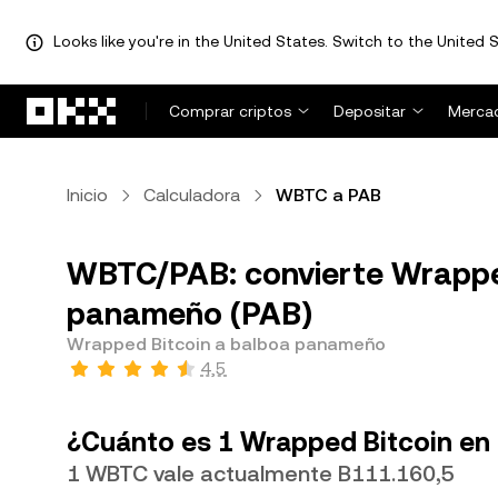
Looks like you're in the United States. Switch to the United S
Pasar al contenido principal
Comprar criptos
Depositar
Merca
Inicio
Calculadora
WBTC a PAB
WBTC/PAB: convierte Wrappe
panameño (PAB)
Wrapped Bitcoin a balboa panameño
4,5
¿Cuánto es 1 Wrapped Bitcoin e
1 WBTC vale actualmente B111.160,5