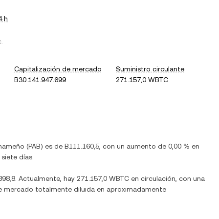
4 h
C
.
Capitalización de mercado
Suministro circulante
B30.141.947.699
271.157,0 WBTC
anameño
(
PAB
) es de
B111.160,5
, con
un aumento
de
0,00 %
en
siete días.
898,8
. Actualmente, hay
271.157,0 WBTC
en circulación, con una
n de mercado totalmente diluida en aproximadamente