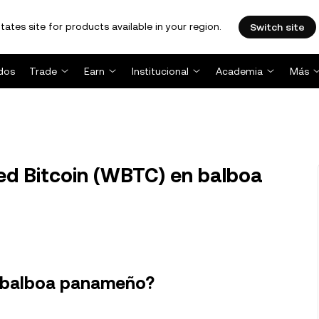
tates site for products available in your region.
Switch site
dos
Trade
Earn
Institucional
Academia
Más
d Bitcoin (WBTC) en balboa
n balboa panameño?