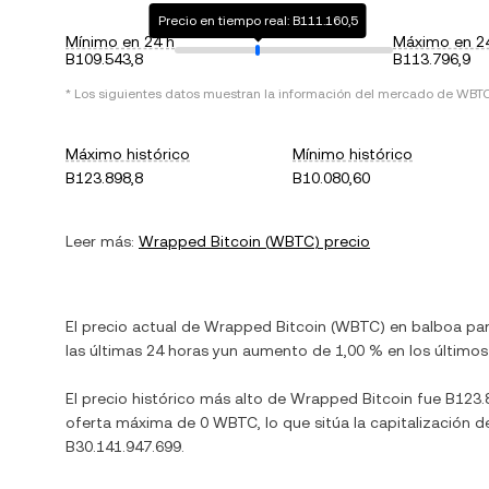
Precio en tiempo real: B111.160,5
Mínimo en 24 h
Máximo en 2
B109.543,8
B113.796,9
* Los siguientes datos muestran la información del mercado de
WBT
Máximo histórico
Mínimo histórico
B123.898,8
B10.080,60
Leer más:
Wrapped Bitcoin
(
WBTC
) precio
El precio actual de
Wrapped Bitcoin
(
WBTC
) en
balboa p
las últimas 24 horas y
un aumento
de
1,00 %
en los últimos 
El precio histórico más alto de
Wrapped Bitcoin
fue
B123.
oferta máxima de
0 WBTC
, lo que sitúa la capitalizació
B30.141.947.699
.