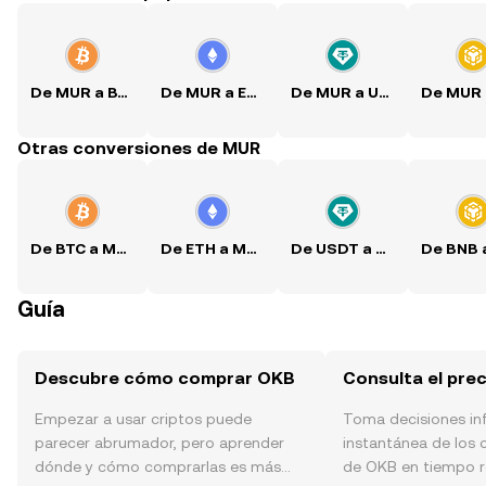
De MUR a BTC
De MUR a ETH
De MUR a USDT
Otras conversiones de MUR
De BTC a MUR
De ETH a MUR
De USDT a MUR
Guía
Descubre cómo comprar OKB
Consulta el pre
Empezar a usar criptos puede
Toma decisiones i
parecer abrumador, pero aprender
instantánea de los 
dónde y cómo comprarlas es más
de OKB en tiempo re