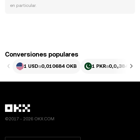
en particular.
Conversiones populares
1 USD
a
0,010684 OKB
1 PKR
a
0,0₄3845 O
©2017 - 2026 OKX.COM