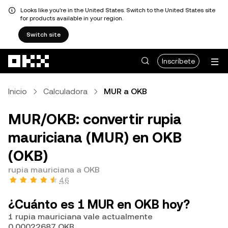
Looks like you're in the United States. Switch to the United States site
for products available in your region.
Switch site
Pasar al contenido principal
Inscríbete
Inicio
Calculadora
MUR a OKB
MUR/OKB: convertir rupia
mauriciana (MUR) en OKB
(OKB)
rupia mauriciana a OKB
4,6
¿Cuánto es 1 MUR en OKB hoy?
1 rupia mauriciana vale actualmente
0,00022687 OKB