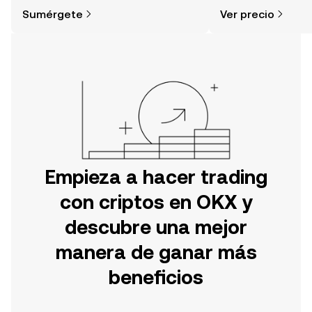
simple de lo que piensas. Comienza
de la comunidad, la
Sumérgete
Ver precio
tu aventura en la aplicación móvil de
OKX o aquí mismo en la página web.
Empieza a hacer trading
con criptos en OKX y
descubre una mejor
manera de ganar más
beneficios