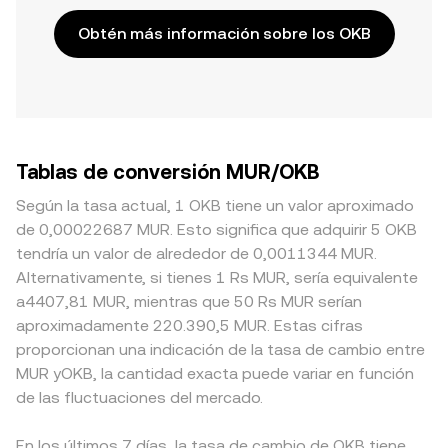
Obtén más información sobre los OKB
Tablas de conversión MUR/OKB
Según la tasa actual, 1 OKB tiene un valor aproximado
de 0,00022687 MUR. Esto significa que adquirir 5 OKB
tendría un valor de alrededor de 0,0011344 MUR.
Alternativamente, si tienes 1 Rs MUR, sería equivalente
a4407,81 MUR, mientras que 50 Rs MUR serían
aproximadamente 220.390,5 MUR. Estas cifras
proporcionan una indicación de la tasa de cambio entre
MUR yOKB, la cantidad exacta puede variar en función
de las fluctuaciones del mercado.
En los últimos 7 días, la tasa de cambio de OKB tiene