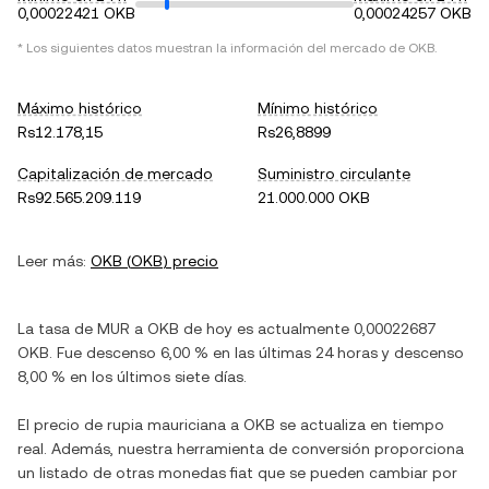
0,00022421 OKB
0,00024257 OKB
* Los siguientes datos muestran la información del mercado de
OKB
.
Máximo histórico
Mínimo histórico
Rs12.178,15
Rs26,8899
Capitalización de mercado
Suministro circulante
Rs92.565.209.119
21.000.000 OKB
Leer más:
OKB
(
OKB
) precio
La tasa de
MUR
a
OKB
de hoy es actualmente
0,00022687
OKB
. Fue
descenso
6,00 %
en las últimas 24 horas y
descenso
8,00 %
en los últimos siete días.
El precio de
rupia mauriciana
a
OKB
se actualiza en tiempo
real. Además, nuestra herramienta de conversión proporciona
un listado de otras monedas fiat que se pueden cambiar por