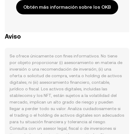
Obtén más información sobre los OKB
Aviso
Se ofrece únicamente con fines informativos. No tiene
por objeto proporcionar (i) asesoramiento en materia de
inversión o una recomendación de inversión; (ii) una
oferta o solicitud de compra, venta o holding de activos
digitales; ni (iii) asesoramiento financiero, contable,
jurídico o fiscal. Los activos digitales, incluidas las
stablecoins y los NFT, están sujetos a la volatilidad del
mercado, implican un alto grado de riesgo y pueden
llegar a perder todo su valor. Analiza cuidadosamente si
el trading o el holding de activos digitales son adecuados
para tu situación financiera y tolerancia al riesgo.
Consulta con un asesor legal, fiscal o de inversiones si