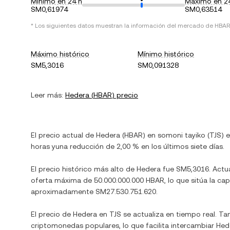
Mínimo en 24 h
Máximo en 2
SM0,61974
SM0,63514
* Los siguientes datos muestran la información del mercado de
HBAR
Máximo histórico
Mínimo histórico
SM5,3016
SM0,091328
Leer más:
Hedera
(
HBAR
) precio
El precio actual de
Hedera
(
HBAR
) en
somoni tayiko
(
TJS
) 
horas y
una reducción
de
2,00 %
en los últimos siete días.
El precio histórico más alto de
Hedera
fue
SM5,3016
. Act
oferta máxima de
50.000.000.000 HBAR
, lo que sitúa la c
aproximadamente
SM27.530.751.620
.
El precio de
Hedera
en
TJS
se actualiza en tiempo real. T
criptomonedas populares, lo que facilita intercambiar
Hed