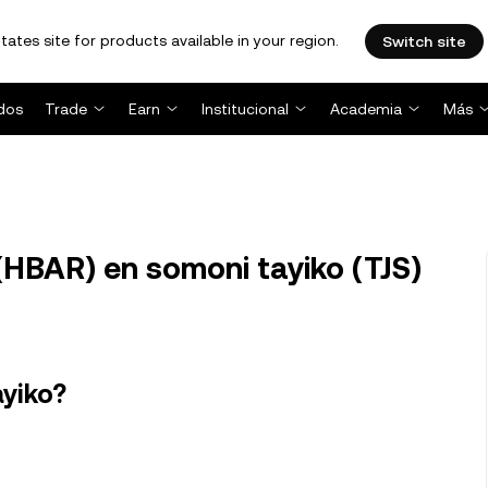
tates site for products available in your region.
Switch site
dos
Trade
Earn
Institucional
Academia
Más
HBAR) en somoni tayiko (TJS)
ayiko?