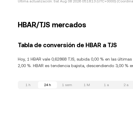
Última actualización:
Sat Aug 08 2026 05:18:13 (UTC+0000) (Coordina
HBAR/TJS mercados
Tabla de conversión de HBAR a TJS
Hoy, 1 HBAR vale 0,62868 TJS, subida 0,00 % en las última
2,00 %. HBAR es tendencia bajista, descendiendo 3,00 % en
1 h
24 h
1 sem
1 M
1 a
2 a