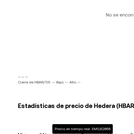
No se encon
-- ~ --
Cierre de HBAR/TJS: --
Bajo: --
Alto: --
Estadísticas de precio de Hedera (HBAR)
Precio en tiempo real: SM0,62868