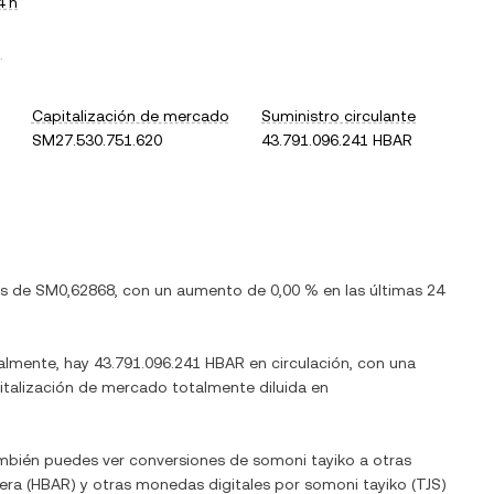
4 h
.
Capitalización de mercado
Suministro circulante
SM27.530.751.620
43.791.096.241 HBAR
es de
SM0,62868
, con
un aumento
de
0,00 %
en las últimas 24
ualmente, hay
43.791.096.241 HBAR
en circulación, con una
apitalización de mercado totalmente diluida en
ambién puedes ver conversiones de
somoni tayiko
a otras
era
(
HBAR
) y otras monedas digitales por
somoni tayiko
(
TJS
)