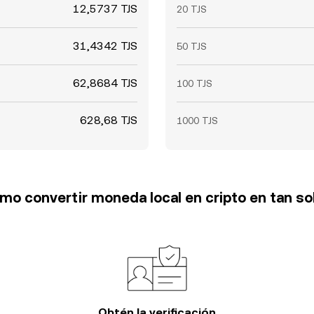
12,5737 TJS
20 TJS
31,4342 TJS
50 TJS
62,8684 TJS
100 TJS
628,68 TJS
1000 TJS
o convertir moneda local en cripto en tan so
Obtén la verificación