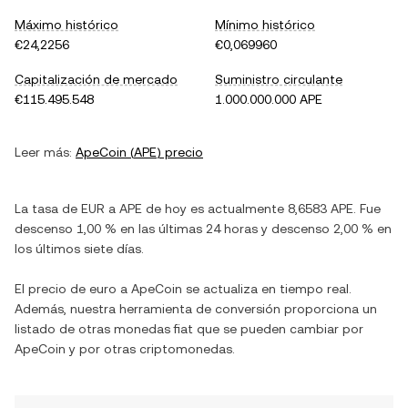
Máximo histórico
Mínimo histórico
€24,2256
€0,069960
Capitalización de mercado
Suministro circulante
€115.495.548
1.000.000.000 APE
Leer más:
ApeCoin
(
APE
) precio
La tasa de
EUR
a
APE
de hoy es actualmente
8,6583
APE
. Fue
descenso
1,00 %
en las últimas 24 horas y
descenso
2,00 %
en
los últimos siete días.
El precio de
euro
a
ApeCoin
se actualiza en tiempo real.
Además, nuestra herramienta de conversión proporciona un
listado de otras monedas fiat que se pueden cambiar por
ApeCoin
y por otras criptomonedas.