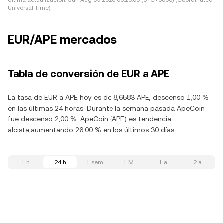
Última actualización:
Sun Aug 09 2026 00:19:00 (UTC+0000) (Coordinated
Universal Time)
EUR/APE mercados
Tabla de conversión de EUR a APE
La tasa de EUR a APE hoy es de 8,6583 APE, descenso 1,00 %
en las últimas 24 horas. Durante la semana pasada ApeCoin
fue descenso 2,00 %. ApeCoin (APE) es tendencia
alcista,aumentando 26,00 % en los últimos 30 días.
1 h
24 h
1 sem
1 M
1 a
2 a