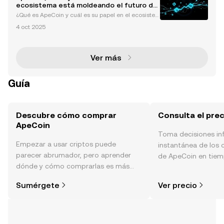
s (tokens no fungibles) y criptomonedas com
ecosistema está moldeando el futuro de
Web3
¿Qué es ApeCoin y cuál es su papel en el ecosiste
ma de NFTs de BAYC? ApeCoin (APE) es el token nat
4 oct 2025
ivo de utilidad y gobernanza del ecosistema de Bor
ed Ape Yacht Club (BAYC), una fuerza líder en el esp
Ver más
Guía
Descubre cómo comprar
Consulta el pre
ApeCoin
Toma decisiones i
Empezar a usar criptos puede
instantánea de los 
parecer abrumador, pero aprender
de ApeCoin en tiemp
dónde y cómo comprarlas es más
sentimiento de la c
simple de lo que piensas. Comienza
noticias y más.
Sumérgete
Ver precio
tu aventura en la aplicación móvil de
OKX o aquí mismo en la página web.