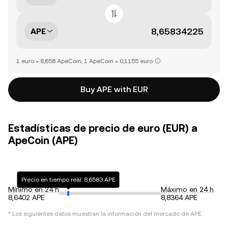
APE
1 euro = 8,658 ApeCoin, 1 ApeCoin = 0,1155 euro
Buy APE with EUR
Estadísticas de precio de euro (EUR) a
ApeCoin (APE)
Precio en tiempo real: 8,6583 APE
Mínimo en 24 h
Máximo en 24 h
8,6402 APE
8,8364 APE
* Los siguientes datos muestran la información del mercado de
APE
.