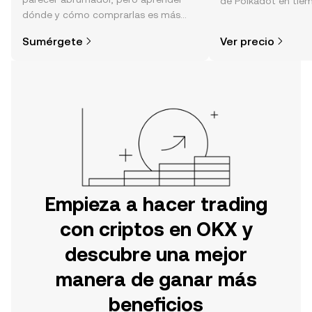
de Polkadot en tiemp
dónde y cómo comprarlas es más
sentimiento de la c
simple de lo que piensas. Comienza
noticias y más.
Sumérgete
Ver precio
tu aventura en la aplicación móvil de
OKX o aquí mismo en la página web.
Empieza a hacer trading
con criptos en OKX y
descubre una mejor
manera de ganar más
beneficios