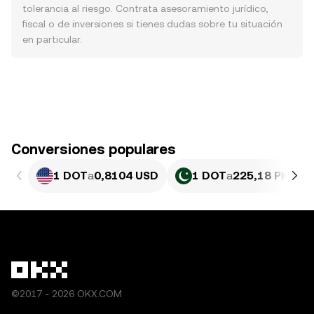
tolerancia al riesgo. Contrata asesoramiento jurídico,
fiscal o de inversiones si tienes dudas sobre tu situación
en particular.
Conversiones populares
1 DOT
a
0,8104 USD
1 DOT
a
225,18 PKR
©2017 - 2026 OKX.COM