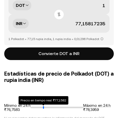
DOT
INR
1 Polkadot = 77,15 rupia india, 1 rupia india = 0,01296 Polkadot
Convierte DOT a INR
Estadísticas de precio de Polkadot (DOT) a
rupia india (INR)
Precio en tiempo real: ₹77,1582
Mínimo en 24 h
Máximo en 24 h
₹76,7583
₹78,3959