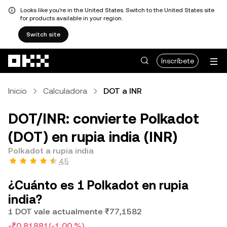
Looks like you're in the United States. Switch to the United States site
for products available in your region.
Switch site
Pasar al contenido principal
Inscríbete
Inicio
Calculadora
DOT a INR
DOT/INR: convierte Polkadot
(DOT) en rupia india (INR)
Polkadot a rupia india
4,5
¿Cuánto es 1 Polkadot en rupia
india?
1 DOT vale actualmente ₹77,1582
-₹0,81881
(-1,00 %)