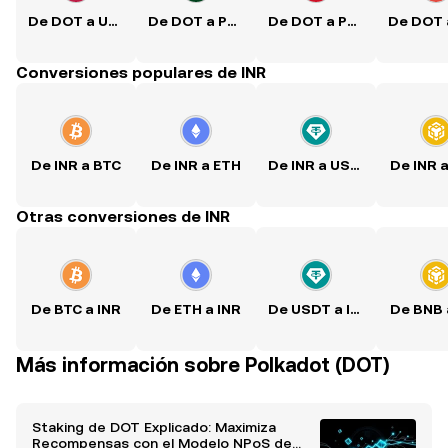
De DOT a USD
De DOT a PKR
De DOT a PHP
Conversiones populares de INR
De INR a BTC
De INR a ETH
De INR a USDT
De INR 
Otras conversiones de INR
De BTC a INR
De ETH a INR
De USDT a INR
De BNB 
Más información sobre Polkadot (DOT)
Staking de DOT Explicado: Maximiza
Recompensas con el Modelo NPoS de