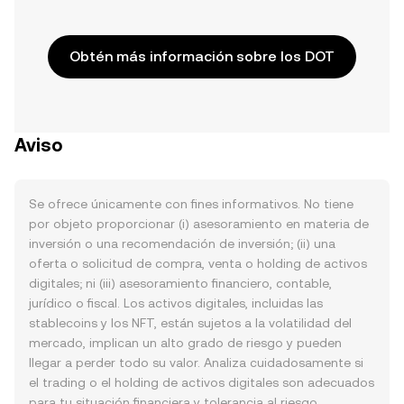
Obtén más información sobre los DOT
Aviso
Se ofrece únicamente con fines informativos. No tiene
por objeto proporcionar (i) asesoramiento en materia de
inversión o una recomendación de inversión; (ii) una
oferta o solicitud de compra, venta o holding de activos
digitales; ni (iii) asesoramiento financiero, contable,
jurídico o fiscal. Los activos digitales, incluidas las
stablecoins y los NFT, están sujetos a la volatilidad del
mercado, implican un alto grado de riesgo y pueden
llegar a perder todo su valor. Analiza cuidadosamente si
el trading o el holding de activos digitales son adecuados
para tu situación financiera y tolerancia al riesgo.