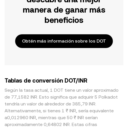
manera de ganar más
beneficios
Obtén más información sobre los DOT
Tablas de conversión DOT/INR
Según la tasa actual, 1 DOT tiene un valor aproximado
de 77,1582 INR. Esto significa que adquirir 5 Polkadot
tendría un valor de alrededor de 385,79 INR.
Alternativamente, si tienes 1 ₹ INR, sería equivalente
a0,012960 INR, mientras que 50 ₹ INR serían
aproximadamente 0,64802 INR. Estas cifras