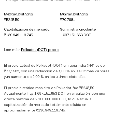
* Los siguientes datos muestran la información del mercado de
DOT
.
Máximo histórico
Mínimo histórico
₹5245,50
₹70,7981
Capitalización de mercado
Suministro circulante
₹130.949.119.745
1.697.151.653 DOT
Leer más:
Polkadot
(
DOT
) precio
El precio actual de
Polkadot
(
DOT
) en
rupia india
(
INR
) es de
₹77,1582
, con
una reducción
de
1,00 %
en las últimas 24 horas
y
un aumento
de
2,00 %
en los últimos siete días.
El precio histórico más alto de
Polkadot
fue
₹5245,50
.
Actualmente, hay
1.697.151.653 DOT
en circulación, con una
oferta máxima de
2.100.000.000 DOT
, lo que sitúa la
capitalización de mercado totalmente diluida en
aproximadamente
₹130.949.119.745
.