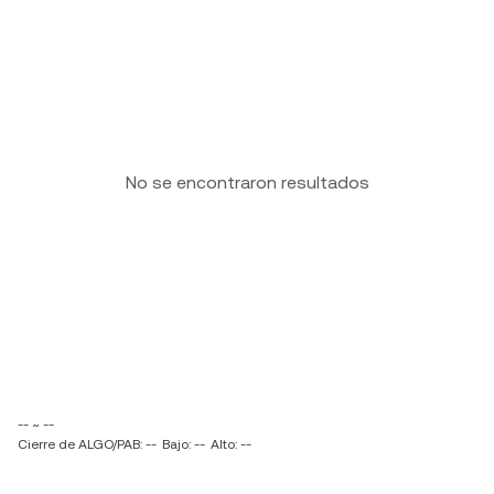
No se encontraron resultados
-- ~ --
Cierre de ALGO/PAB: --
Bajo: --
Alto: --