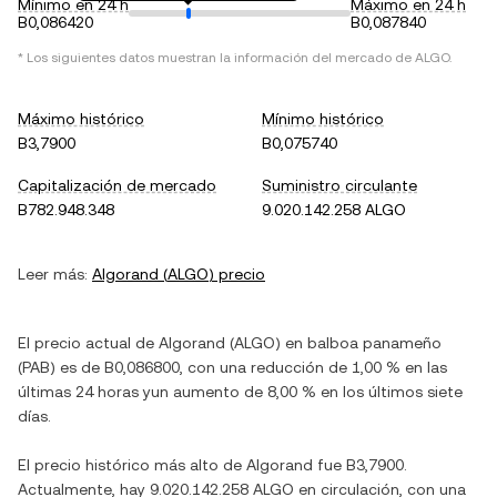
Mínimo en 24 h
Máximo en 24 h
B0,086420
B0,087840
* Los siguientes datos muestran la información del mercado de
ALGO
.
Máximo histórico
Mínimo histórico
B3,7900
B0,075740
Capitalización de mercado
Suministro circulante
B782.948.348
9.020.142.258 ALGO
Leer más:
Algorand
(
ALGO
) precio
El precio actual de
Algorand
(
ALGO
) en
balboa panameño
(
PAB
) es de
B0,086800
, con
una reducción
de
1,00 %
en las
últimas 24 horas y
un aumento
de
8,00 %
en los últimos siete
días.
El precio histórico más alto de
Algorand
fue
B3,7900
.
Actualmente, hay
9.020.142.258 ALGO
en circulación, con una