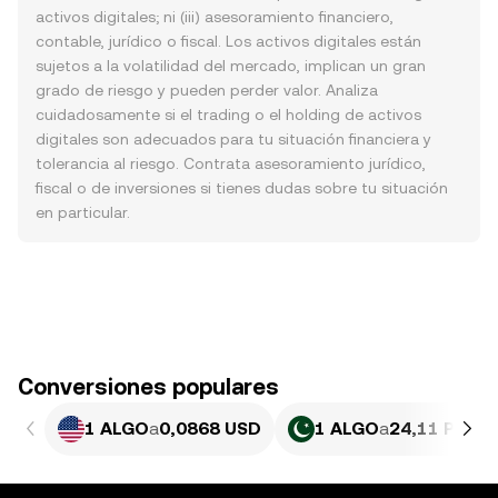
activos digitales; ni (iii) asesoramiento financiero,
contable, jurídico o fiscal. Los activos digitales están
sujetos a la volatilidad del mercado, implican un gran
grado de riesgo y pueden perder valor. Analiza
cuidadosamente si el trading o el holding de activos
digitales son adecuados para tu situación financiera y
tolerancia al riesgo. Contrata asesoramiento jurídico,
fiscal o de inversiones si tienes dudas sobre tu situación
en particular.
Conversiones populares
1 ALGO
a
0,0868 USD
1 ALGO
a
24,11 PKR