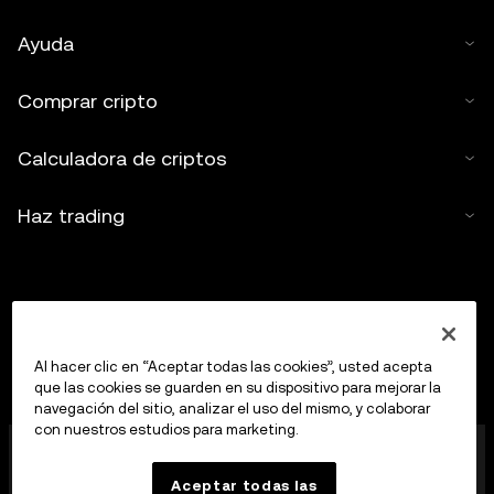
Ayuda
Comprar cripto
Calculadora de criptos
Haz trading
Al hacer clic en “Aceptar todas las cookies”, usted acepta
que las cookies se guarden en su dispositivo para mejorar la
navegación del sitio, analizar el uso del mismo, y colaborar
con nuestros estudios para marketing.
OKX Europe Limited, que opera bajo el nombre
comercial de OKX, es ahora una plataforma de trading
Aceptar todas las
de criptoactivos autorizada como proveedor de