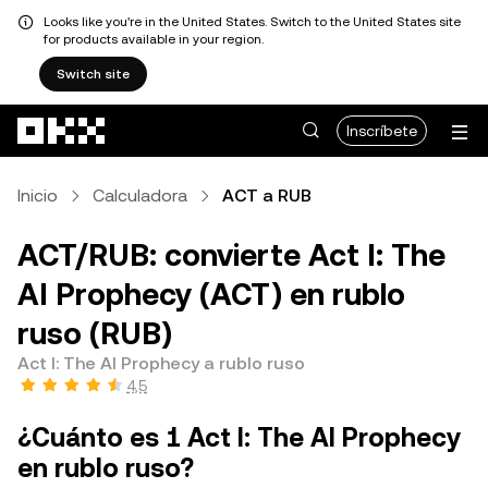
Looks like you're in the United States. Switch to the United States site
for products available in your region.
Switch site
Pasar al contenido principal
Inscríbete
Inicio
Calculadora
ACT a RUB
ACT/RUB: convierte Act I: The
AI Prophecy (ACT) en rublo
ruso (RUB)
Act I: The AI Prophecy a rublo ruso
4,5
¿Cuánto es 1 Act I: The AI Prophecy
en rublo ruso?