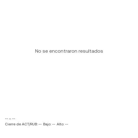
No se encontraron resultados
-- ~ --
Cierre de ACT/RUB: --
Bajo: --
Alto: --