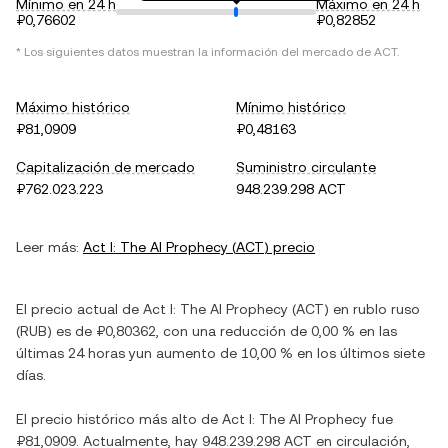
Mínimo en 24 h
Máximo en 24 h
₽0,76602
₽0,82852
* Los siguientes datos muestran la información del mercado de
ACT
.
Máximo histórico
Mínimo histórico
₽81,0909
₽0,48163
Capitalización de mercado
Suministro circulante
₽762.023.223
948.239.298 ACT
Leer más:
Act I: The AI Prophecy
(
ACT
) precio
El precio actual de
Act I: The AI Prophecy
(
ACT
) en
rublo ruso
(
RUB
) es de
₽0,80362
, con
una reducción
de
0,00 %
en las
últimas 24 horas y
un aumento
de
10,00 %
en los últimos siete
días.
El precio histórico más alto de
Act I: The AI Prophecy
fue
₽81,0909
. Actualmente, hay
948.239.298 ACT
en circulación,