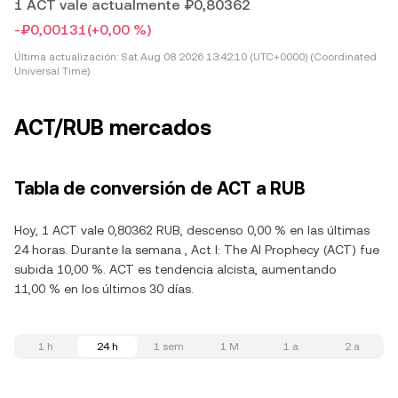
1 ACT vale actualmente ₽0,80362
-₽0,00131
(+0,00 %)
Última actualización:
Sat Aug 08 2026 13:42:10 (UTC+0000) (Coordinated
Universal Time)
ACT/RUB mercados
Tabla de conversión de ACT a RUB
Hoy, 1 ACT vale 0,80362 RUB, descenso 0,00 % en las últimas
24 horas. Durante la semana , Act I: The AI Prophecy (ACT) fue
subida 10,00 %. ACT es tendencia alcista, aumentando
11,00 % en los últimos 30 días.
1 h
24 h
1 sem
1 M
1 a
2 a