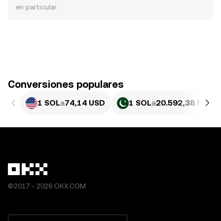
en particular.
Conversiones populares
1 SOL
a
74,14 USD
1 SOL
a
20.592,38 PKR
©2017 - 2026 OKX.COM