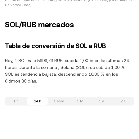
Última actualización:
Thu Aug 06 2026 00:43:57 (UTC+0000) (Coordinated
Universal Time)
SOL/RUB mercados
Tabla de conversión de SOL a RUB
Hoy, 1 SOL vale 5999,73 RUB, subida 1,00 % en las últimas 24
horas. Durante la semana , Solana (SOL) fue subida 1,00 %.
SOL es tendencia bajista, descendiendo 10,00 % en los
últimos 30 días.
1 h
24 h
1 sem
1 M
1 a
2 a