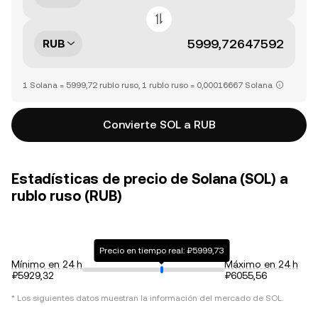
RUB
1 Solana = 5999,72 rublo ruso, 1 rublo ruso = 0,00016667 Solana
Convierte SOL a RUB
Estadísticas de precio de Solana (SOL) a
rublo ruso (RUB)
Precio en tiempo real: ₽5999,73
Mínimo en 24 h
Máximo en 24 h
₽5929,32
₽6055,56
* Los siguientes datos muestran la información del mercado de
SOL
.