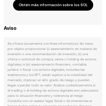
Obtén más información sobre los SOL
Aviso
Se ofrece únicamente con fines informativos. No tiene
por objeto proporcionar (i) asesoramiento en materia de
inversión o una recomendación de inversión; (ii) una
oferta o solicitud de compra, venta o holding de activos
digitales; ni (iii) asesoramiento financiero, contable,
jurídico o fiscal. Los activos digitales, incluidas las
stablecoins y los NFT, están sujetos a la volatilidad del
mercado, implican un alto grado de riesgo y pueden
llegar a perder todo su valor. Analiza cuidadosamente si
el trading o el holding de activos digitales son adecuados
para tu situación financiera y tolerancia al riesgo.
Consulta con un asesor legal, fiscal o de inversiones si