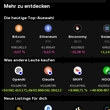
Mehr zu entdecken
Die heutige Top-Auswahl
Bitcoin
Ethereum
Biconomy
Sola
BTC
ETH
BICO
SOL
€56.185,13
€1.659,43
€0,03915
€66,
-0,07 %
-0,10 %
-21,06 %
+1,14
Was andere Leute kaufen
OpenAI
Claude
SKHY
HOO
€0,0₅86739
€0,0₅86765
€0,0₄87401
€0,0001
+54.091.410.171,41 %
+52.869.041.364,12 %
+9.998,71 %
+46.909.457
Neue Listings für dich