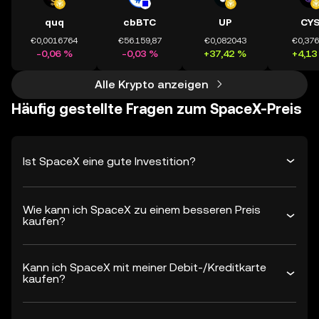
quq
cbBTC
UP
CY
€0,0016764
€56.159,87
€0,082043
€0,37
-0,06 %
-0,03 %
+37,42 %
+4,13
Alle Krypto anzeigen
Häufig gestellte Fragen zum SpaceX-Preis
Ist SpaceX eine gute Investition?
Wie kann ich SpaceX zu einem besseren Preis
kaufen?
Kann ich SpaceX mit meiner Debit-/Kreditkarte
kaufen?