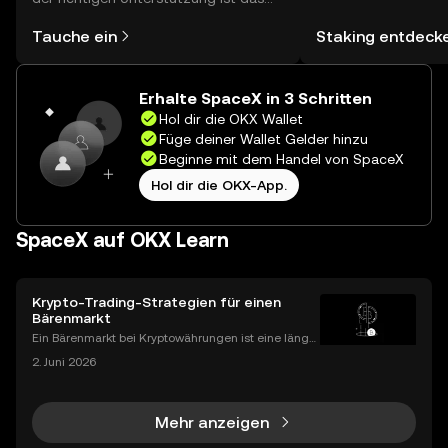
jetzt Hunderte von
alles gar nicht so kompliziert. Lege
Ort mit deiner selb
Tauche ein
Staking entdeck
direkt in der OKX-App oder hier im
Wallet erkunden.
Web los und starte deine persönliche
Krypto-Reise.
Erhalte SpaceX in 3 Schritten
Hol dir die OKX Wallet
Füge deiner Wallet Gelder hinzu
Beginne mit dem Handel von SpaceX
Hol dir die OKX-App.
SpaceX auf OKX Learn
Krypto-Trading-Strategien für einen
Bärenmarkt
Ein Bärenmarkt bei Kryptowährungen ist eine länger
e Periode fallender Preise und negativer Marktstim
2. Juni 2026
mung. Für unvorbereitete Investoren kann das eine
schmerzhafte und entmutigende Erfahrung sein. Fü
r
Mehr anzeigen