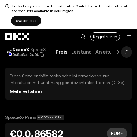
Looks like you're in the United States. Switch to the United States site
for products available in your region.
Switch site
Zum Hauptinhalt springen
Registrieren
SpaceX
SpaceX
Preis
Leistung
Anleitungen
Blo
0x8a6a...2c9b
Diese Seite enthält technische Informationen zur
Interaktion mit unabhängigen dezentralen Börsen (DEXs)
von Drittparteien. Die hier genannten Assets hier sind
Mehr erfahren
nicht über die zentrale Börse von OKX zugänglich und
OKX ermöglicht nicht den Handel damit. Die angezeigten
digitale Assets werden automatisch basierend auf dem
Beliebtheitsranking generiert. OKX erteilt keine
SpaceX-Preis
Auf DEX verfügbar
Anlageempfehlungen und ist nicht für potenzielle Verluste
verantwortlich.
€0,0₄86582
EUR