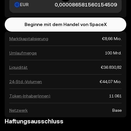
EUR
Beginne mit dem Handel von SpaceX
Marktkapitalisierung
€8,66 Mio.
Umlaufmenge
100 Mrd.
Liquidität
€36.830,82
24-Std.-Volumen
€44,07 Mio.
Token-Inhaber(innen)
11.061
Netzwerk
Base
Haftungsausschluss