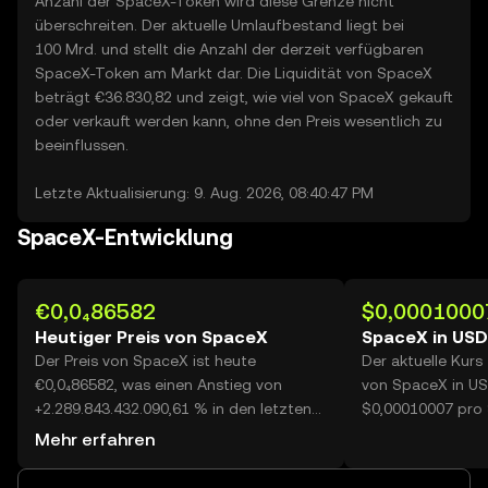
Anzahl der SpaceX-Token wird diese Grenze nicht
überschreiten. Der aktuelle Umlaufbestand liegt bei
100 Mrd. und stellt die Anzahl der derzeit verfügbaren
SpaceX-Token am Markt dar. Die Liquidität von SpaceX
beträgt €36.830,82 und zeigt, wie viel von SpaceX gekauft
oder verkauft werden kann, ohne den Preis wesentlich zu
beeinflussen.
Letzte Aktualisierung: 9. Aug. 2026, 08:40:47 PM
SpaceX-Entwicklung
€0,0₄86582
$0,0001000
Heutiger Preis von SpaceX
SpaceX in USD
Der Preis von SpaceX ist heute
Der aktuelle Kurs
€0,0₄86582, was einen Anstieg von
von SpaceX in US
+2.289.843.432.090,61 % in den letzten
$0,00010007 pro
24 Stunden bedeutet. Auf OKX erreichte
Mehr erfahren
das heutige Handelsvolumen von
SpaceX 508.958.196.807, was einem