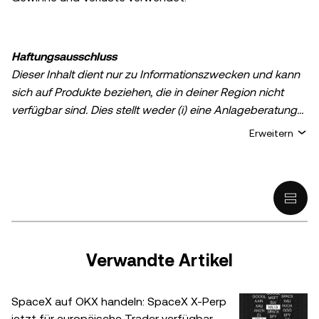
Haftungsausschluss
Dieser Inhalt dient nur zu Informationszwecken und kann
sich auf Produkte beziehen, die in deiner Region nicht
verfügbar sind. Dies stellt weder (i) eine Anlageberatung
oder Anlageempfehlung noch (ii) ein Angebot oder eine
Erweitern
Aufforderung zum Kauf, Verkauf oder Halten von digitalen
Assets oder (iii) eine Finanz-, Buchhaltungs-, Rechts- oder
Steuerberatung dar. Krypto- und digitale Asset-Guthaben,
einschließlich Stablecoins, sind mit hohen Risiken
verbunden und können starken Schwankungen
unterliegen. Du solltest gut abwägen, ob der Handel und
das Halten von digitalen Assets angesichts deiner
Verwandte Artikel
finanziellen Situation sinnvoll ist. Bei Fragen zu deiner
individuellen Situation wende dich bitte an deinen
SpaceX auf OKX handeln: SpaceX X-Perp
Rechts-/Steuer- oder Anlagenexperten. Informationen
jetzt für europäische Trader verfügbar