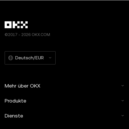
zutreffend], © 2025 OKX.“ Einige Inhalte können durch
künstliche Intelligenz (KI) generiert oder unterstützt
worden sein. Es sind keine abgeleiteten Werke oder
andere Verwendungen dieses Artikels erlaubt.
©2017 - 2026 OKX.COM
Deutsch/EUR
Mehr über OKX
Produkte
Dienste