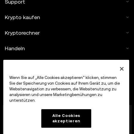
Support
Krypto kaufen
Kryptorechner
Handeln
Wenn Sie auf „Alle Cookies akzeptieren“ klicken, stimmen
Sie der Speicherung von Cookies auf Ihrem Gerät zu, um die
Websitenavigation zu verbessern, die Websitenutzung zu
analysieren und unsere Marketingbemühungen zu
unterstützen.
Die OKX Europe Limited, die unter dem Handelsnamen
Alle Cookies
OKX firmiert, ist jetzt eine Krypto-Asset-
akzeptieren
Handelsplattform, die von der MFSA gemäß Artikel 28
des Markets in Crypto-Assets Act (Kapitel 647 der