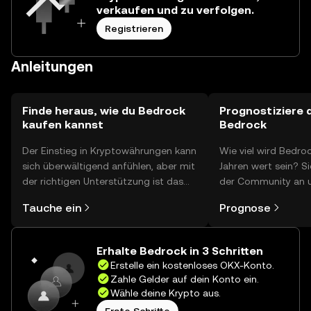
verkaufen und zu verfolgen.
Registrieren
Anleitungen
Finde heraus, wie du Bedrock
Prognostiziere d
kaufen kannst
Bedrock
Der Einstieg in Kryptowährungen kann
Wie viel wird Bedro
sich überwältigend anfühlen, aber mit
Jahren wert sein? S
der richtigen Unterstützung ist das
der Community an 
alles gar nicht so kompliziert. Lege
Prognosen.
Tauche ein
Prognose
direkt in der OKX-App oder hier im
Web los und starte deine persönliche
Krypto-Reise.
Erhalte Bedrock in 3 Schritten
Erstelle ein kostenloses OKX-Konto.
Zahle Gelder auf dein Konto ein.
Wähle deine Krypto aus.