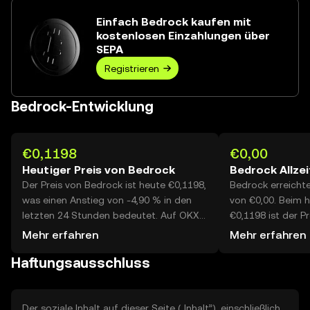
Einfach Bedrock kaufen mit
kostenlosen Einzahlungen über
SEPA
Registrieren
Bedrock-Entwicklung
€0,1198
€0,00
Heutiger Preis von Bedrock
Bedrock Allze
Der Preis von Bedrock ist heute €0,1198,
Bedrock erreichte
was einen Anstieg von -4,90 % in den
von €0,00. Beim h
letzten 24 Stunden bedeutet. Auf OKX
€0,1198 ist der P
erreichte das heutige Handelsvolumen
- niedriger als se
Mehr erfahren
Mehr erfahren
von Bedrock --, was einem Wert von
Haftungsausschluss
über €1,36 Mio. entspricht.
Der soziale Inhalt auf dieser Seite („Inhalt”), einschließlich,