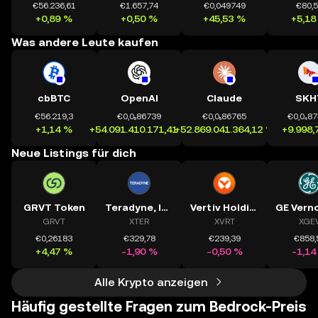
€56.236,61
€1.657,74
€0,049749
€80,
+0,89 %
+0,50 %
+45,53 %
+5,18
Was andere Leute kaufen
cbBTC
OpenAI
Claude
SKH
€56.219,3
€0,0₅86739
€0,0₅86765
€0,0₄8
+1,14 %
+54.091.410.171,41 %
+52.869.041.364,12 %
+9.998,
Neue Listings für dich
GRVT Token
Teradyne, Inc.
Vertiv Holdings, LLC
GRVT
XTER
XVRT
XGE
€0,26183
€329,78
€239,39
€858,
+4,47 %
-1,90 %
-0,50 %
-1,14
Alle Krypto anzeigen
Häufig gestellte Fragen zum Bedrock-Preis