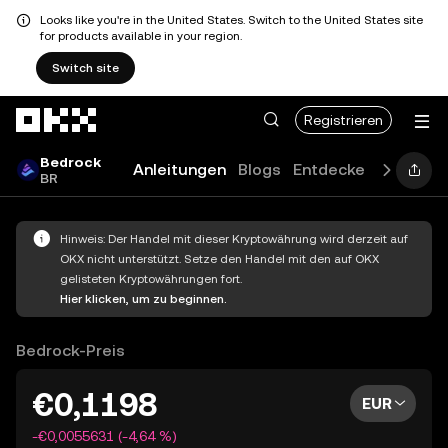
Looks like you're in the United States. Switch to the United States site
for products available in your region.
Switch site
Zum Hauptinhalt springen
Registrieren
Bedrock
Anleitungen
Blogs
Entdecken
FAQ
BR
Hinweis: Der Handel mit dieser Kryptowährung wird derzeit auf
OKX nicht unterstützt. Setze den Handel mit den auf OKX
gelisteten Kryptowährungen fort.
Hier klicken, um zu beginnen.
Bedrock-Preis
€0,1198
EUR
-€0,0055631 (-4,64 %)