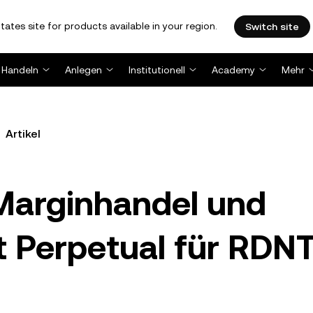
tates site for products available in your region.
Switch site
Handeln
Anlegen
Institutionell
Academy
Mehr
Artikel
Marginhandel und
t Perpetual für RDN