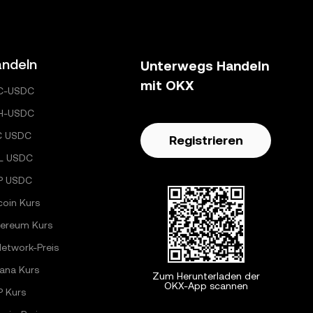
ndeln
Unterwegs Handeln
mit OKX
C-USDC
H-USDC
C USDC
Registrieren
L USDC
P USDC
coin Kurs
hereum Kurs
Network-Preis
ana Kurs
Zum Herunterladen der
OKX-App scannen
P Kurs