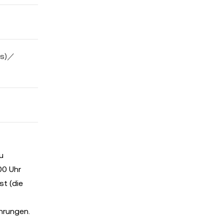
rs)／
u
00 Uhr
t (die
hrungen.