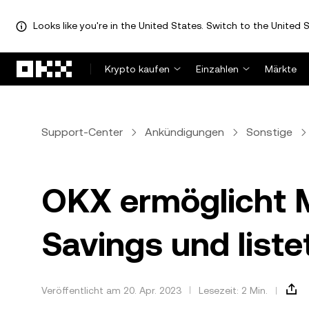
Looks like you're in the United States. Switch to the United S
Zum Hauptinhalt springen
Krypto kaufen
Einzahlen
Märkte
Support-Center
Ankündigungen
Sonstige
OKX ermöglicht 
Savings und liste
Veröffentlicht am 20. Apr. 2023
Lesezeit: 2 Min.