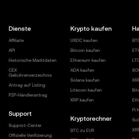
Dienste
Krypto kaufen
Ha
Affiliate
USDC kaufen
BT
API
Bitcoin kaufen
ET
Historische Marktdaten
Ethereum kaufen
LT
CEX
ADA kaufen
SO
Gebührenverzeichnis
Solana kaufen
XR
Antrag auf Listing
Litecoin kaufen
Bit
P2P-Händlerantrag
XRP kaufen
Et
Pi 
Support
Kryptorechner
Sol
Support-Center
XR
BTC zu EUR
Offizielle Verifizierung