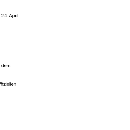
24. April
.
 dem
iziellen