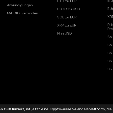
Bit
ETH zu EUR
Ankündigungen
Et
USDC zu USD
Mit OKX verbinden
XR
SOL zu EUR
Pi 
XRP zu EUR
Pr
PI in USD
So 
So 
So
So 
So 
 OKX firmiert, ist jetzt eine Krypto-Asset-Handelsplattform, di