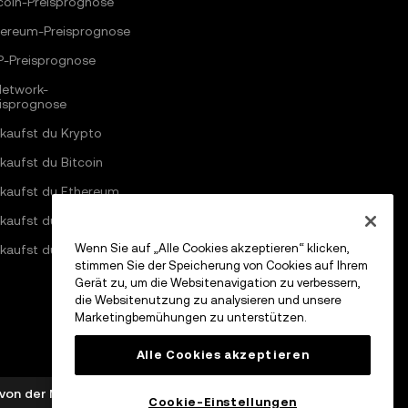
coin-Preisprognose
hereum-Preisprognose
P-Preisprognose
Network-
eisprognose
kaufst du Krypto
kaufst du Bitcoin
 kaufst du Ethereum
kaufst du Solana
Wenn Sie auf „Alle Cookies akzeptieren“ klicken,
kaufst du Pi Network
stimmen Sie der Speicherung von Cookies auf Ihrem
Gerät zu, um die Websitenavigation zu verbessern,
die Websitenutzung zu analysieren und unsere
Marketingbemühungen zu unterstützen.
Alle Cookies akzeptieren
e von der MFSA gemäß Artikel 28 des Markets in Crypto-
Cookie-Einstellungen