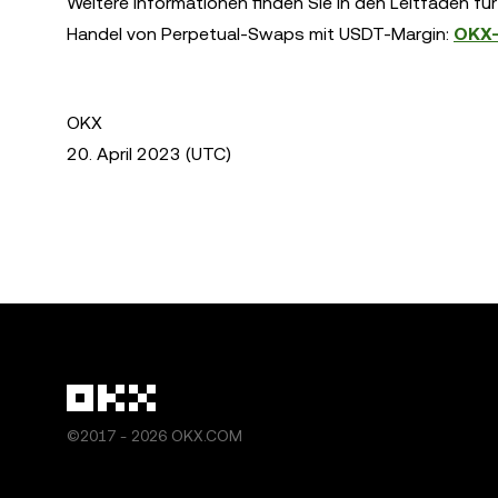
Weitere Informationen finden Sie in den Leitfäden f
Handel von Perpetual-Swaps mit USDT-Margin:
OKX-
OKX
20. April 2023 (UTC)
©2017 - 2026 OKX.COM