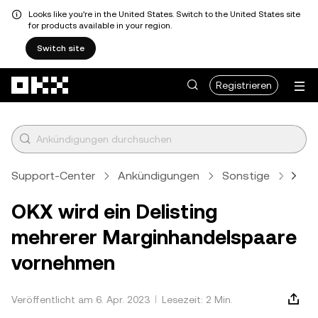
Looks like you're in the United States. Switch to the United States site
for products available in your region.
Switch site
Zum Hauptinhalt springen
Registrieren
Support-Center
Ankündigungen
Sonstige
Artik
OKX wird ein Delisting
mehrerer Marginhandelspaare
vornehmen
Veröffentlicht am 6. Apr. 2023
Lesezeit: 2 Min.