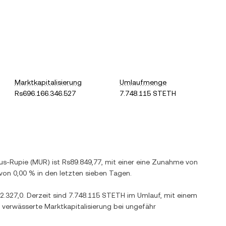
Marktkapitalisierung
Umlaufmenge
Rs696.166.346.527
7.748.115 STETH
ius-Rupie
(
MUR
) ist
Rs89.849,77
, mit einer
eine Zunahme
von
von
0,00 %
in den letzten sieben Tagen.
2.327,0
. Derzeit sind
7.748.115 STETH
im Umlauf, mit einem
g verwässerte Marktkapitalisierung bei ungefähr