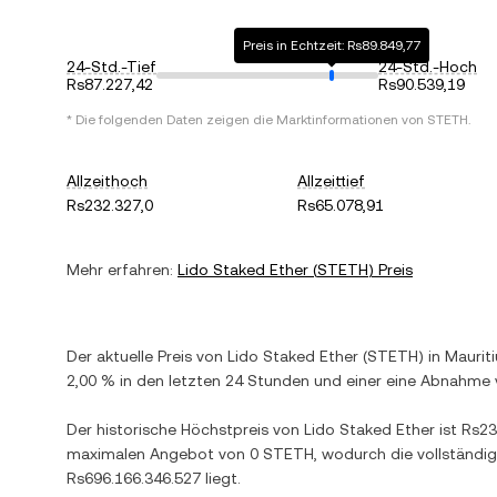
Preis in Echtzeit: Rs89.849,77
24-Std.-Tief
24-Std.-Hoch
Rs87.227,42
Rs90.539,19
* Die folgenden Daten zeigen die Marktinformationen von
STETH
.
Allzeithoch
Allzeittief
Rs232.327,0
Rs65.078,91
Mehr erfahren:
Lido Staked Ether
(
STETH
) Preis
Der aktuelle Preis von
Lido Staked Ether
(
STETH
) in
Maurit
2,00 %
in den letzten 24 Stunden und einer
eine Abnahme
Der historische Höchstpreis von
Lido Staked Ether
ist
Rs23
maximalen Angebot von
0 STETH
, wodurch die vollständi
Rs696.166.346.527
liegt.