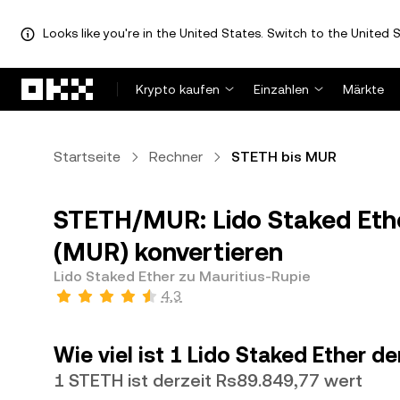
Looks like you're in the United States. Switch to the United S
Zum Hauptinhalt springen
Krypto kaufen
Einzahlen
Märkte
Startseite
Rechner
STETH bis MUR
STETH/MUR: Lido Staked Ethe
(MUR) konvertieren
Lido Staked Ether zu Mauritius-Rupie
4,3
Wie viel ist 1 Lido Staked Ether d
1 STETH ist derzeit Rs89.849,77 wert