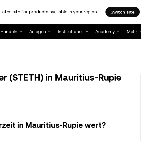
tates site for products available in your region.
Switch site
Handeln
Anlegen
Institutionell
Academy
Mehr
r (STETH) in Mauritius-Rupie
erzeit in Mauritius-Rupie wert?