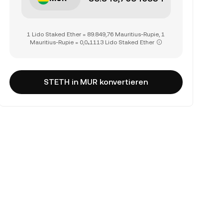
1 Lido Staked Ether = 89.849,76 Mauritius-Rupie, 1
Mauritius-Rupie = 0,0₄1113 Lido Staked Ether
STETH in MUR konvertieren