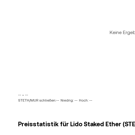
Keine Erge
-- ~ --
STETH/MUR schließen:--
Niedrig: --
Hoch: --
Preisstatistik für Lido Staked Ether (S