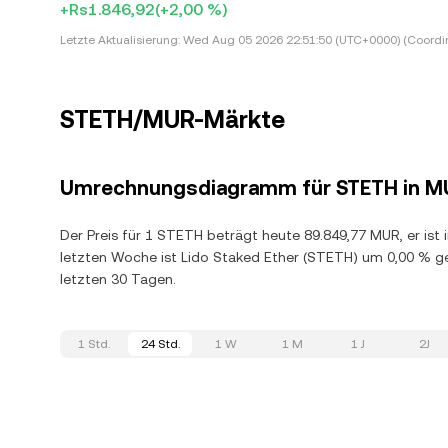
+Rs1.846,92
(+2,00 %)
Letzte Aktualisierung:
Wed Aug 05 2026 22:51:50 (UTC+0000) (Coordin
STETH/MUR-Märkte
Umrechnungsdiagramm für STETH in M
Der Preis für 1 STETH beträgt heute 89.849,77 MUR, er ist
letzten Woche ist Lido Staked Ether (STETH) um 0,00 % g
letzten 30 Tagen.
1 Std.
24 Std.
1 W
1 M
1 J
2J