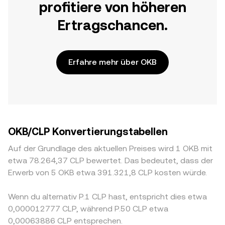
profitiere von höheren
Ertragschancen.
Erfahre mehr über OKB
OKB/CLP Konvertierungstabellen
Auf der Grundlage des aktuellen Preises wird 1 OKB mit
etwa 78.264,37 CLP bewertet. Das bedeutet, dass der
Erwerb von 5 OKB etwa 391.321,8 CLP kosten würde.
Wenn du alternativ P.1 CLP hast, entspricht dies etwa
0,000012777 CLP, während P.50 CLP etwa
0,00063886 CLP entsprechen.