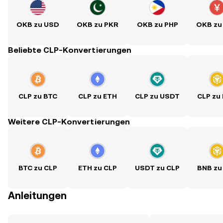
OKB zu USD
OKB zu PKR
OKB zu PHP
OKB zu
Beliebte CLP-Konvertierungen
CLP zu BTC
CLP zu ETH
CLP zu USDT
CLP zu
Weitere CLP-Konvertierungen
BTC zu CLP
ETH zu CLP
USDT zu CLP
BNB zu
Anleitungen