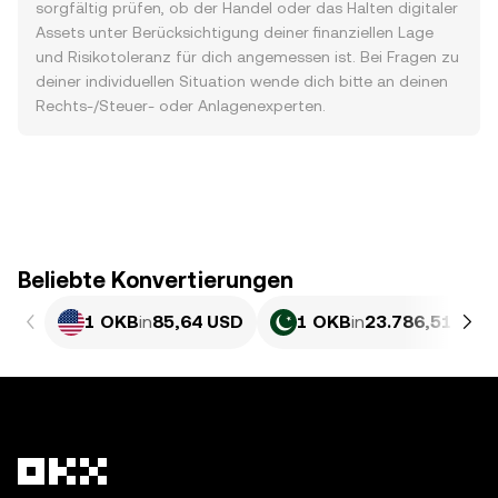
sorgfältig prüfen, ob der Handel oder das Halten digitaler
Assets unter Berücksichtigung deiner finanziellen Lage
und Risikotoleranz für dich angemessen ist. Bei Fragen zu
deiner individuellen Situation wende dich bitte an deinen
Rechts-/Steuer- oder Anlagenexperten.
Beliebte Konvertierungen
1 OKB
in
85,64 USD
1 OKB
in
23.786,51 PKR