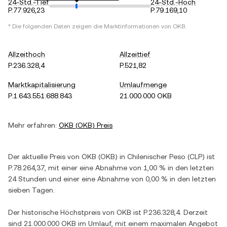
24-Std.-Tief
24-Std.-Hoch
P.77.926,23
P.79.169,10
* Die folgenden Daten zeigen die Marktinformationen von
OKB
.
Allzeithoch
Allzeittief
P.236.328,4
P.521,82
Marktkapitalisierung
Umlaufmenge
P.1.643.551.688.843
21.000.000 OKB
Mehr erfahren:
OKB
(
OKB
) Preis
Der aktuelle Preis von
OKB
(
OKB
) in
Chilenischer Peso
(
CLP
) ist
P.78.264,37
, mit einer
eine Abnahme
von
1,00 %
in den letzten
24 Stunden und einer
eine Abnahme
von
0,00 %
in den letzten
sieben Tagen.
Der historische Höchstpreis von
OKB
ist
P.236.328,4
. Derzeit
sind
21.000.000 OKB
im Umlauf, mit einem maximalen Angebot