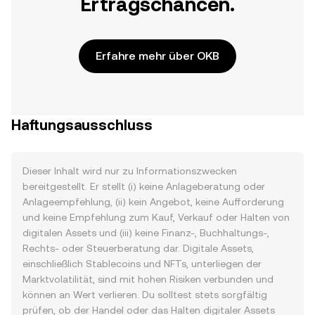
Ertragschancen.
Erfahre mehr über OKB
Haftungsausschluss
Dieser Inhalt wird nur zu Informationszwecken
bereitgestellt. Er stellt (i) keine Anlageberatung oder
Anlageempfehlung, (ii) kein Angebot, keine Aufforderung
und keine Empfehlung zum Kauf, Verkauf oder Halten von
digitalen Assets und (iii) keine Finanz-, Buchhaltungs-,
Rechts- oder Steuerberatung dar. Digitale Assets,
einschließlich Stablecoins und NFTs, unterliegen der
Marktvolatilität, sind mit hohen Risiken verbunden und
können an Wert verlieren. Du solltest stets sorgfältig
prüfen, ob der Handel oder das Halten digitaler Assets