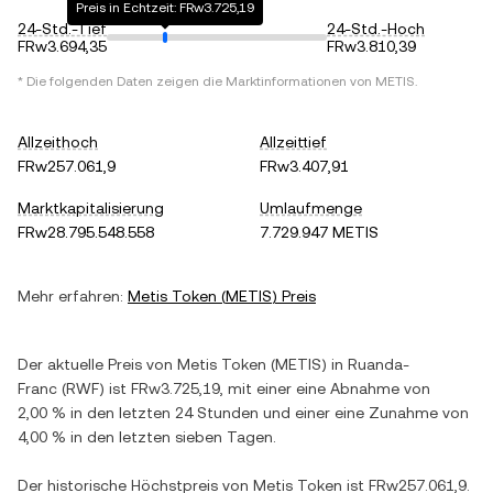
Preis in Echtzeit: FRw3.725,19
24-Std.-Tief
24-Std.-Hoch
FRw3.694,35
FRw3.810,39
* Die folgenden Daten zeigen die Marktinformationen von
METIS
.
Allzeithoch
Allzeittief
FRw257.061,9
FRw3.407,91
Marktkapitalisierung
Umlaufmenge
FRw28.795.548.558
7.729.947 METIS
Mehr erfahren:
Metis Token
(
METIS
) Preis
Der aktuelle Preis von
Metis Token
(
METIS
) in
Ruanda-
Franc
(
RWF
) ist
FRw3.725,19
, mit einer
eine Abnahme
von
2,00 %
in den letzten 24 Stunden und einer
eine Zunahme
von
4,00 %
in den letzten sieben Tagen.
Der historische Höchstpreis von
Metis Token
ist
FRw257.061,9
.