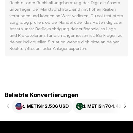
Rechts- oder Buchhaltungsberatung dar. Digitale Assets
unterliegen der Marktvolatilität, sind mit hohen Risiken
verbunden und können an Wert verlieren. Du solltest stets
sorgfältig prüfen, ob der Handel oder das Halten digitaler
Assets unter Berücksichtigung deiner finanziellen Lage
und Risikotoleranz für dich angemessen ist. Bei Fragen zu
deiner individuellen Situation wende dich bitte an deinen
Rechts-/Steuer- oder Anlagenexperten.
Beliebte Konvertierungen
1 METIS
in
2,536 USD
1 METIS
in
704,42 PKR