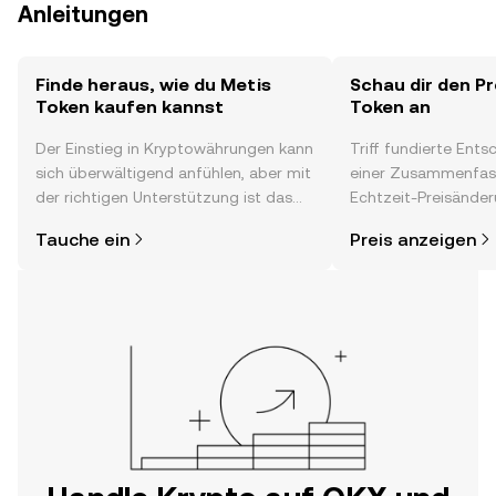
Anleitungen
Finde heraus, wie du Metis
Schau dir den Pr
Token kaufen kannst
Token an
Der Einstieg in Kryptowährungen kann
Triff fundierte Ent
sich überwältigend anfühlen, aber mit
einer Zusammenfas
der richtigen Unterstützung ist das
Echtzeit-Preisänder
alles gar nicht so kompliziert. Lege
Stimmung in der C
Tauche ein
Preis anzeigen
direkt in der OKX-App oder hier im
Neuigkeiten und me
Web los und starte deine persönliche
Krypto-Reise.