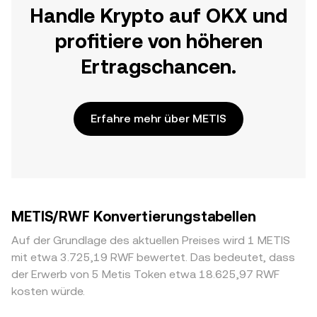
Handle Krypto auf OKX und
profitiere von höheren
Ertragschancen.
Erfahre mehr über METIS
METIS/RWF Konvertierungstabellen
Auf der Grundlage des aktuellen Preises wird 1 METIS
mit etwa 3.725,19 RWF bewertet. Das bedeutet, dass
der Erwerb von 5 Metis Token etwa 18.625,97 RWF
kosten würde.