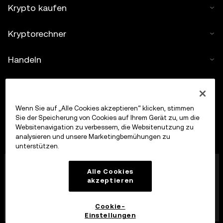
Krypto kaufen
Kryptorechner
Handeln
Wenn Sie auf „Alle Cookies akzeptieren“ klicken, stimmen
Sie der Speicherung von Cookies auf Ihrem Gerät zu, um die
Websitenavigation zu verbessern, die Websitenutzung zu
analysieren und unsere Marketingbemühungen zu
unterstützen.
Die OKX Europe Limited, die unter dem Handelsnamen
Alle Cookies
OKX firmiert, ist jetzt eine Krypto-Asset-
akzeptieren
Handelsplattform, die von der MFSA gemäß Artikel 28
des Markets in Crypto-Assets Act (Kapitel 647 der
Gesetze von Malta) als Krypto-Asset-Dienstleister
Cookie-
zugelassen wurde.
Einstellungen