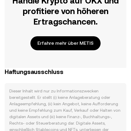
Handle Krypto auf OKX und
profitiere von höheren
Ertragschancen.
Erfahre mehr über METIS
Haftungsausschluss
Dieser Inhalt wird nur zu Informationszwecken
bereitgestellt. Er stellt (i) keine Anlageberatung oder
Anlageempfehlung, (ii) kein Angebot, keine Aufforderung
und keine Empfehlung zum Kauf, Verkauf oder Halten von
digitalen Assets und (iii) keine Finanz-, Buchhaltungs-,
Rechts- oder Steuerberatung dar. Digitale Assets,
einschließlich Stablecoins und NFTs, unterliegen der