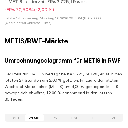
1 METIS ist derzeit FRw3.725,19 wert
-FRw70,5084
(-2,00 %)
Letzte Aktualisierung:
Mon Aug 10 2026 06:58:04 (UTC+0000)
(Coordinated Universal Time)
METIS/RWF-Märkte
Umrechnungsdiagramm für METIS in RWF
Der Preis für 1 METIS beträgt heute 3.725,19 RWF, er ist in den
letzten 24 Stunden um 2,00 % gefallen. Im Laufe der letzten
Woche ist Metis Token (METIS) um 4,00 % gestiegen. METIS
bewegt sich abwärts, 12,00 % abnehmend in den letzten
30 Tagen.
1 Std.
24 Std.
1 W
1 M
1 J
2J