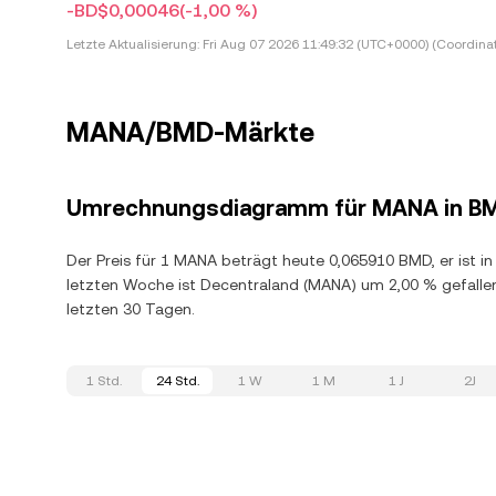
-BD$0,00046
(-1,00 %)
Letzte Aktualisierung:
Fri Aug 07 2026 11:49:32 (UTC+0000) (Coordina
MANA/BMD-Märkte
Umrechnungsdiagramm für MANA in B
Der Preis für 1 MANA beträgt heute 0,065910 BMD, er ist i
letzten Woche ist Decentraland (MANA) um 2,00 % gefall
letzten 30 Tagen.
1 Std.
24 Std.
1 W
1 M
1 J
2J