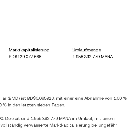
Marktkapitalisierung
Umlaufmenge
BD$129.077.668
1.958.392.779 MANA
lar
(
BMD
) ist
BD$0,065910
, mit einer
eine Abnahme
von
1,00 %
0 %
in den letzten sieben Tagen.
00
. Derzeit sind
1.958.392.779 MANA
im Umlauf, mit einem
 vollständig verwässerte Marktkapitalisierung bei ungefähr