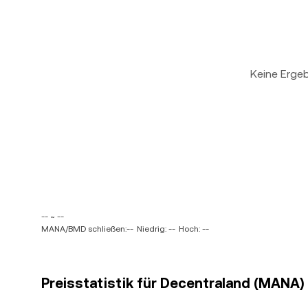
Keine Erge
-- ~ --
MANA/BMD schließen:--
Niedrig: --
Hoch: --
Preisstatistik für Decentraland (MANA)