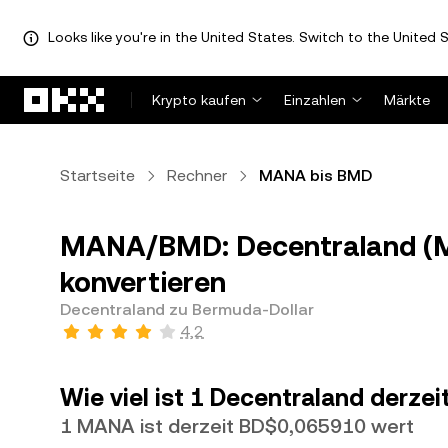
Looks like you're in the United States. Switch to the United S
Zum Hauptinhalt springen
Krypto kaufen
Einzahlen
Märkte
Startseite
Rechner
MANA bis BMD
MANA/BMD: Decentraland (M
konvertieren
Decentraland zu Bermuda-Dollar
4,2
Wie viel ist 1 Decentraland derze
1 MANA ist derzeit BD$0,065910 wert