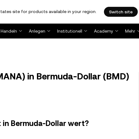
tates site for products available in your region.
Switch site
Handeln
Anlegen
Institutionell
Academy
Mehr
ANA) in Bermuda-Dollar (BMD)
it in Bermuda-Dollar wert?