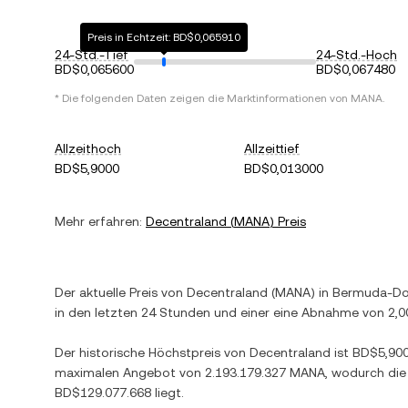
Preis in Echtzeit: BD$0,065910
24-Std.-Tief
24-Std.-Hoch
BD$0,065600
BD$0,067480
* Die folgenden Daten zeigen die Marktinformationen von
MANA
.
Allzeithoch
Allzeittief
BD$5,9000
BD$0,013000
Mehr erfahren:
Decentraland
(
MANA
) Preis
Der aktuelle Preis von
Decentraland
(
MANA
) in
Bermuda-Dol
in den letzten 24 Stunden und einer
eine Abnahme
von
2,0
Der historische Höchstpreis von
Decentraland
ist
BD$5,90
maximalen Angebot von
2.193.179.327 MANA
, wodurch die
BD$129.077.668
liegt.